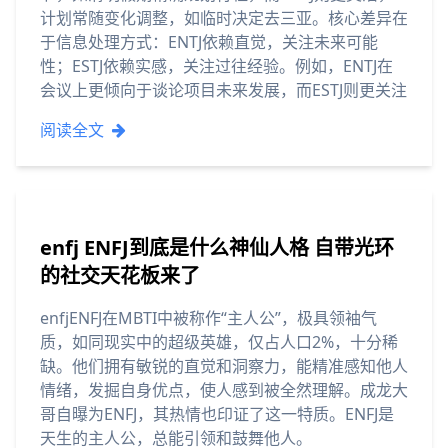
计划常随变化调整，如临时决定去三亚。核心差异在
于信息处理方式：ENTJ依赖直觉，关注未来可能
性；ESTJ依赖实感，关注过往经验。例如，ENTJ在
会议上更倾向于谈论项目未来发展，而ESTJ则更关注
阅读全文
enfj ENFJ到底是什么神仙人格 自带光环
的社交天花板来了
enfjENFJ在MBTI中被称作“主人公”，极具领袖气
质，如同现实中的超级英雄，仅占人口2%，十分稀
缺。他们拥有敏锐的直觉和洞察力，能精准感知他人
情绪，发掘自身优点，使人感到被全然理解。成龙大
哥自曝为ENFJ，其热情也印证了这一特质。ENFJ是
天生的主人公，总能引领和鼓舞他人。