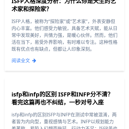
ISFP人格深度分析：为什么你是天生的艺
术家和探险家？
ISFP人格，被称为“探险家”或“艺术家”，外表安静但
内心丰富。他们感受力敏锐，具备艺术天赋，能从日
常中发现美好，共情力强，是暖心伙伴。然而，他们
活在当下，易受外界影响，有时难以专注。这种性格
既有优点也有缺点，但都让人印象深刻。
阅读全文
isfp和infp的区别 ISFP和INFP分不清？
看完这篇再也不纠结，一秒对号入座
isfp和infp的区别ISFP与INFP在测试中常被混淆，两
者皆为内向型，重视感情与艺术。INFP以规划能力
差著称，易陷入幻想而拖延，行动力不足；ISFP虽也