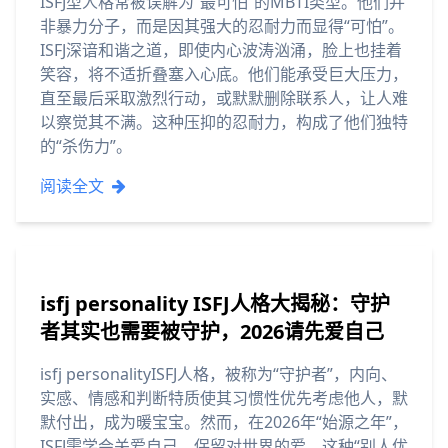
ISFJ型人格常被误解为“最可怕”的MBTI类型。他们并
非暴力分子，而是因其强大的忍耐力而显得“可怕”。
ISFJ深谙和谐之道，即使内心波涛汹涌，脸上也挂着
笑容，将不适折叠塞入心底。他们能承受巨大压力，
直至最后采取激烈行动，或默默删除联系人，让人难
以察觉其不满。这种压抑的忍耐力，构成了他们独特
的“杀伤力”。
阅读全文
isfj personality ISFJ人格大揭秘：守护
者其实也需要被守护，2026请先爱自己
isfj personalityISFJ人格，被称为“守护者”，内向、
实感、情感和判断特质使其习惯性优先考虑他人，默
默付出，成为暖宝宝。然而，在2026年“始源之年”，
ISFJ需学会关爱自己，保留对世界的爱。这种“别人优