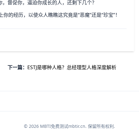
你，督促你，逼迫你成长的人，还剩下几个？
呈上你的经历，以使众人瞧瞧这究竟是“恶魔”还是“珍宝”！
看
下一篇：
ESTJ是哪种人格？总经理型人格深度解析
© 2026 MBTI免费测试mbtir.cn. 保留所有权利.