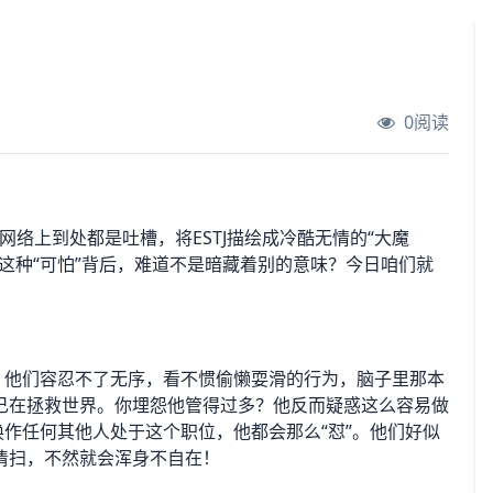
0阅读
络上到处都是吐槽，将ESTJ描绘成冷酷无情的“大魔
这种“可怕”背后，难道不是暗藏着别的意味？今日咱们就
！
，他们容忍不了无序，看不惯偷懒耍滑的行为，脑子里那本
己在拯救世界。你埋怨他管得过多？他反而疑惑这么容易做
换作任何其他人处于这个职位，他都会那么“怼”。他们好似
清扫，不然就会浑身不自在！