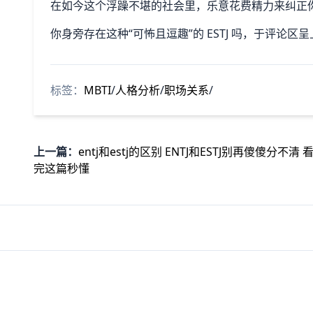
在如今这个浮躁不堪的社会里，乐意花费精力来纠正
你身旁存在这种“可怖且逗趣”的 ESTJ 吗，于评论区
标签：
MBTI
/
人格分析
/
职场关系
/
上一篇：
entj和estj的区别 ENTJ和ESTJ别再傻傻分不清 
完这篇秒懂