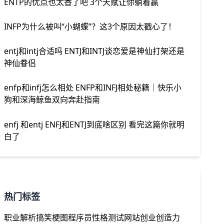
ENTP的优点也太香了吧 3个天赋让你躺着赢
INFP为什么被叫“小蝴蝶”？这3个原因太戳心了！
entj和intj合适吗 ENTJ和INTJ谈恋爱是神仙打架还是
神仙眷侣
enfp和infj怎么相处 ENFP和INFJ相处秘籍｜快乐小
狗和深海鲸鱼双向奔赴指南
enfj 和entj ENFJ和ENTJ到底啥区别 看完这篇你就明
白了
热门标签
职业解析
搞笑梗图
程序员
性格测试网站
创业
创造力