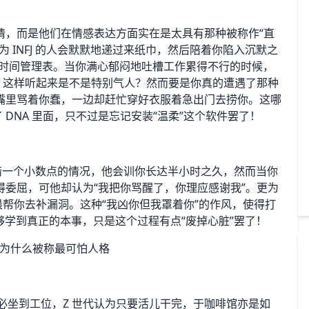
情，而是他们在情感表达方面实在是太具有那种被称作“直
 INFJ 的人会默默地递过来纸巾，然后陪着你陷入沉默之
el 的时间管理表。当你满心郁闷地吐槽工作累得不行的时候，
。这样听起来是不是特别气人？然而要是你真的遭遇了那种
嘴里骂着你蠢，一边却赶忙穿好衣服着急出门去捞你。这哪
 DNA 里面，只不过是忘记安装“温柔”这个软件罢了！
现错一个小数点的情况，他会训你长达半小时之久，然而当你
委屈，可他却认为“我把你骂醒了，你理应感谢我”。更为
晨帮你去补漏洞。这种“我凶你但我罩着你”的作风，使得打
够学到真正的本事，只是这个过程有点“废掉心脏”罢了！
务必坐到工位，Z 世代认为只要活儿干完，于咖啡馆亦是如