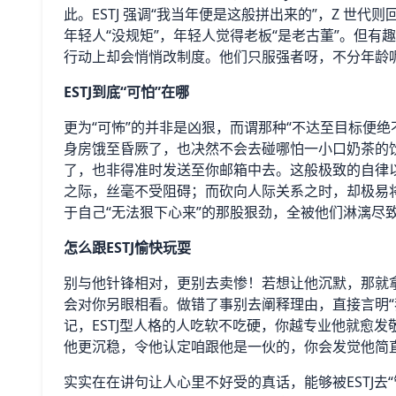
此。ESTJ 强调“我当年便是这般拼出来的”，Z 世代
年轻人“没规矩”，年轻人觉得老板“是老古董”。但有趣
行动上却会悄悄改制度。他们只服强者呀，不分年龄
ESTJ到底“可怕”在哪
更为“可怖”的并非是凶狠，而谓那种“不达至目标便
身房饿至昏厥了，也决然不会去碰哪怕一小口奶茶的
了，也非得准时发送至你邮箱中去。这般极致的自律
之际，丝毫不受阻碍；而砍向人际关系之时，却极易将
于自己“无法狠下心来”的那股狠劲，全被他们淋漓尽
怎么跟ESTJ愉快玩耍
别与他针锋相对，更别去卖惨！若想让他沉默，那就
会对你另眼相看。做错了事别去阐释理由，直接言明“
记，ESTJ型人格的人吃软不吃硬，你越专业他就愈发
他更沉稳，令他认定咱跟他是一伙的，你会发觉他简
实实在在讲句让人心里不好受的真话，能够被ESTJ去