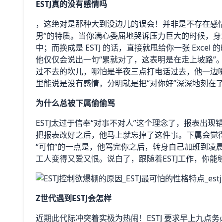
ESTJ真的没有感情吗
，这绝对是那种大到没边儿的误会！并非是不存在感
男”的特质。当你满心委屈地哭诉压力巨大的时候，身为
中；而换成是 ESTJ 的话，直接就甩给你一张 Exc
他仅仅会说出一句“累就对了，这表明是在走上坡路”
过不去的坎儿，哪怕是半夜三点打电话过去，他一边
里能说是没有感情，分明就是把“对你好”深深地刻在了
为什么总被下属偷偷骂
ESTJ太过于信奉“对事不对人”这个理念了，报表出
把报表改好之后，他马上就忘掉了这件事。下属会觉得
“可怕”的一点是，他骂完你之后，转身自己加班到凌
工人变得又爱又恨。说白了，跟随着ESTJ工作，你能
Z世代遇到ESTJ会怎样
近期此代际冲突着实极为热闹！ESTJ 要求早上九点