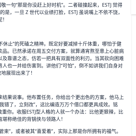
则回敬一句“那是你没赶上好时机”。二者碰撞起来，ESTJ 觉得
的是，一旦 Z 世代以业绩打脸，ESTJ 虽说嘴上不依不饶，
呢！
绝不休止”的死磕之精神。既定好要减掉十斤体重，哪怕于健
饮品。已然承诺在周五交付方案，就算通宵熬至患上心脏病
以及靠谱之态，仿若一把具有双面性的利刃。当其砍向困难
人也一并给伤害到。讲他们“可怕”，倒不如讲我们自身对
致地展现出来了！
拿结果说事。他布置任务，你给出个更出色的方案，他马上
我错了，立刻改”，这比编造万万个借口都更具成效。铭
敬重你。收服ESTJ型人格的人就一个办法：比他更狠辣，比
直堪称绝佳的背锅侠与领路人！
“管束”，或者被其“喜爱着”，实际上那是你所拥有的福气。