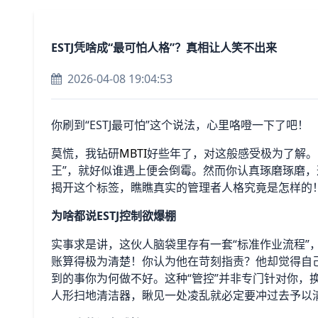
ESTJ凭啥成“最可怕人格”？真相让人笑不出来
2026-04-08 19:04:53
你刷到“ESTJ最可怕”这个说法，心里咯噔一下了吧！
莫慌，我钻研
MBTI
好些年了，对这般感受极为了解。网
王”，就好似谁遇上便会倒霉。然而你认真琢磨琢磨，
揭开这个标签，瞧瞧真实的管理者人格究竟是怎样的
为啥都说ESTJ控制欲爆棚
实事求是讲，这伙人脑袋里存有一套“标准作业流程”
账算得极为清楚！你认为他在苛刻指责？他却觉得自
到的事你为何做不好。这种“管控”并非专门针对你，
人形扫地清洁器，瞅见一处凌乱就必定要冲过去予以