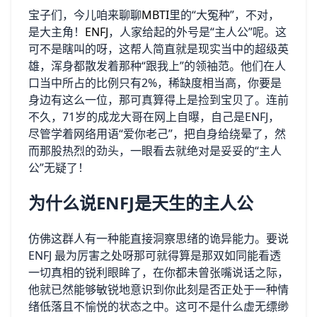
宝子们，今儿咱来聊聊
MBTI
里的“大冤种”，不对，
是大主角！
ENFJ
，人家给起的外号是“主人公”呢。这
可不是瞎叫的呀，这帮人简直就是现实当中的超级英
雄，浑身都散发着那种“跟我上”的领袖范。他们在人
口当中所占的比例只有2%，稀缺度相当高，你要是
身边有这么一位，那可真算得上是捡到宝贝了。连前
不久，71岁的成龙大哥在网上自曝，自己是ENFJ，
尽管学着网络用语“爱你老己”，把自身给绕晕了，然
而那股热烈的劲头，一眼看去就绝对是妥妥的“主人
公”无疑了！
为什么说ENFJ是天生的主人公
仿佛这群人有一种能直接洞察思绪的诡异能力。要说
ENFJ 最为厉害之处呀那可就得算是那双如同能看透
一切真相的锐利眼眸了，在你都未曾张嘴说话之际，
他就已然能够敏锐地意识到你此刻是否正处于一种情
绪低落且不愉悦的状态之中。这可不是什么虚无缥缈