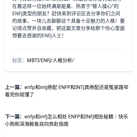
在着这样一位始终满是能量、热衷于“替人操心”的
ENFJ类型的朋友？赶快来到评论区去分享你们之间
的故事，一块儿去聊聊这个具备十足魅力的人格！要
记得点赞并且收藏，把这篇文章分享给那个你心里面
想要去感谢的ENFJ人士！
标签：
MBTI
/
ENFJ
/
人格分析
/
上一篇：
enfp和intj绝配 ENFP和INTJ真绝配还是冤家路窄
看完你就懂了
下一篇：
enfp和infj怎么相处 ENFP和INFJ相处秘籍｜快乐
小狗和深海鲸鱼双向奔赴指南