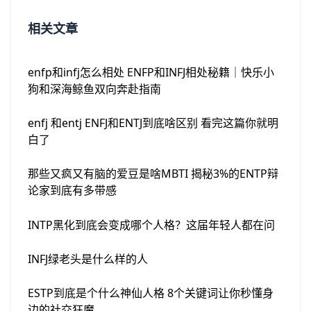
相关文章
enfp和infj怎么相处 ENFP和INFJ相处秘籍｜快乐小
狗和深海鲸鱼双向奔赴指南
enfj 和entj ENFJ和ENTJ到底啥区别 看完这篇你就明
白了
那些又疯又有脑的爱豆是啥MBTI 揭秘3%的ENTP辩
论家到底有多带感
INTP黑化到底会变成哪个人格？这届年轻人都在问
INFJ绿老头是什么样的人
ESTP到底是个什么神仙人格 8个关键词让你秒懂身
边的社交狂魔