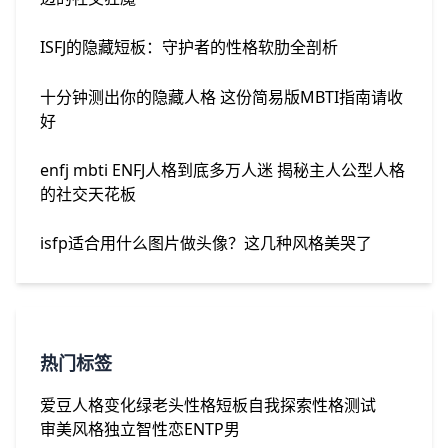
ISFJ的隐藏短板：守护者的性格软肋全剖析
十分钟测出你的隐藏人格 这份简易版MBTI指南请收
好
enfj mbti ENFJ人格到底多万人迷 揭秘主人公型人格
的社交天花板
isfp适合用什么图片做头像？这几种风格美哭了
热门标签
爱豆
人格变化
绿老头
性格短板
自我探索
性格测试
审美风格
独立
智性恋
ENTP男