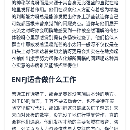
的神秘学说呀而是来源于其自身无比强盛的直觉在暗
地里发挥着作用。他们在观察他人方面有着极为精准
的判断能力呀总是能够发掘出你身上那些就连你自己
可能都压根未曾察觉到的闪耀亮点。当你与他们展开
交流之时呀你会明确地感受到一种被全然理解的奇妙
体验呀心里那感觉别提有多畅快过瘾了。他们恰似人
群当中那散发着温暖光芒的小太阳一般呀不仅仅是在
口头上对你表达着关切之情呀更是会实实在在地挽起
衣袖伸出援手努力帮你去化解所面临的问题呢这种真
心实意的态度谁又能够招架得住！
ENFJ适合做什么工作
若选工作选错了，那会是英雄没有施展本领的地方。
对于ENFJ而言，千万不要去做会计，也不要待在实
验室里编写代码，那如同把这只雄鹰关进了鸡笼！天
天面对死板的数字，没完没了地进行重复劳作，真的
会将他们逼疯。他们发挥才能的主要领域在教育、咨
询、公关以及人力资源这些与人交往的方面。你仔细