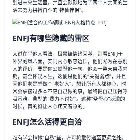
划进未来生活里，并且会默默地为了两个人共同的生
活去努力拼搏奋斗的“神仙伴侣”。
ENFJ有哪些隐藏的雷区
太过在乎他人看法，极易被情绪回噬，别看ENFJ于
外界威风八面，实则内心敏感透顶，他们尤为在意别
人的评价，要是你公然怼他一句，他会一整天自我内
耗，甚至怀疑人生，这便是他们的“关键弱点”，并且
因他们老是想做个“老好人”，想让所有人都称心，时
常会承接过多本不应自己做的事，最终把自己压得呼
吸困难，典型的“费力不讨好”。这种“圣母心”泛滥的
时候，真的挺让人心疼又着急的。
ENFJ怎么活得更自洽
唯有学会稍微“自私”些，方可将爱传递至更远之处。