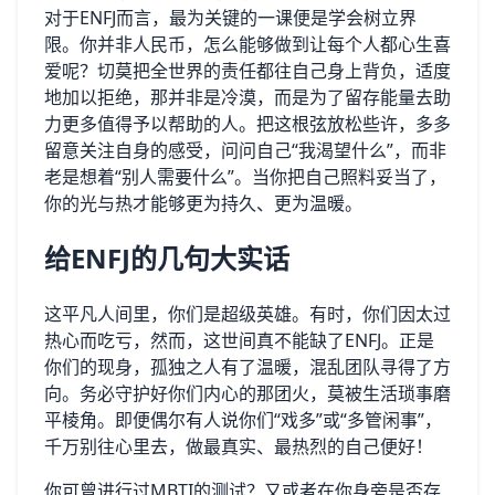
对于ENFJ而言，最为关键的一课便是学会树立界
限。你并非人民币，怎么能够做到让每个人都心生喜
爱呢？切莫把全世界的责任都往自己身上背负，适度
地加以拒绝，那并非是冷漠，而是为了留存能量去助
力更多值得予以帮助的人。把这根弦放松些许，多多
留意关注自身的感受，问问自己“我渴望什么”，而非
老是想着“别人需要什么”。当你把自己照料妥当了，
你的光与热才能够更为持久、更为温暖。
给ENFJ的几句大实话
这平凡人间里，你们是超级英雄。有时，你们因太过
热心而吃亏，然而，这世间真不能缺了ENFJ。正是
你们的现身，孤独之人有了温暖，混乱团队寻得了方
向。务必守护好你们内心的那团火，莫被生活琐事磨
平棱角。即便偶尔有人说你们“戏多”或“多管闲事”，
千万别往心里去，做最真实、最热烈的自己便好！
你可曾进行过MBTI的测试？又或者在你身旁是否存