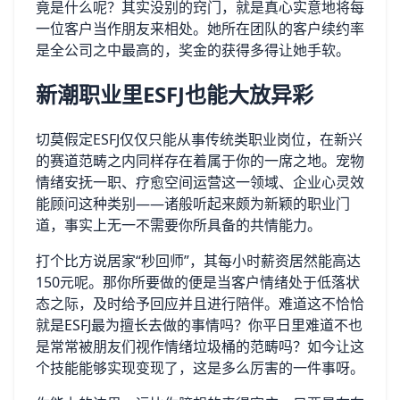
竟是什么呢？其实没别的窍门，就是真心实意地将每
一位客户当作朋友来相处。她所在团队的客户续约率
是全公司之中最高的，奖金的获得多得让她手软。
新潮职业里ESFJ也能大放异彩
切莫假定ESFJ仅仅只能从事传统类职业岗位，在新兴
的赛道范畴之内同样存在着属于你的一席之地。宠物
情绪安抚一职、疗愈空间运营这一领域、企业心灵效
能顾问这种类别——诸般听起来颇为新颖的职业门
道，事实上无一不需要你所具备的共情能力。
打个比方说居家“秒回师”，其每小时薪资居然能高达
150元呢。那你所要做的便是当客户情绪处于低落状
态之际，及时给予回应并且进行陪伴。难道这不恰恰
就是ESFJ最为擅长去做的事情吗？你平日里难道不也
是常常被朋友们视作情绪垃圾桶的范畴吗？如今让这
个技能能够实现变现了，这是多么厉害的一件事呀。