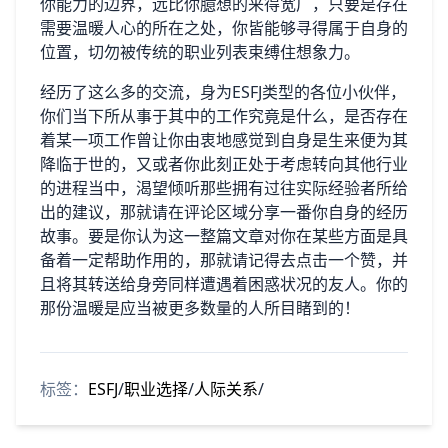
你能力的边界，远比你臆想的来得宽广，只要是存在
需要温暖人心的所在之处，你皆能够寻得属于自身的
位置，切勿被传统的职业列表束缚住想象力。
经历了这么多的交流，身为ESFJ类型的各位小伙伴，
你们当下所从事于其中的工作究竟是什么，是否存在
着某一项工作曾让你由衷地感觉到自身是生来便为其
降临于世的，又或者你此刻正处于考虑转向其他行业
的进程当中，渴望倾听那些拥有过往实际经验者所给
出的建议，那就请在评论区域分享一番你自身的经历
故事。要是你认为这一整篇文章对你在某些方面是具
备着一定帮助作用的，那就请记得去点击一个赞，并
且将其转送给身旁同样遭遇着困惑状况的友人。你的
那份温暖是应当被更多数量的人所目睹到的！
标签：
ESFJ
/
职业选择
/
人际关系
/