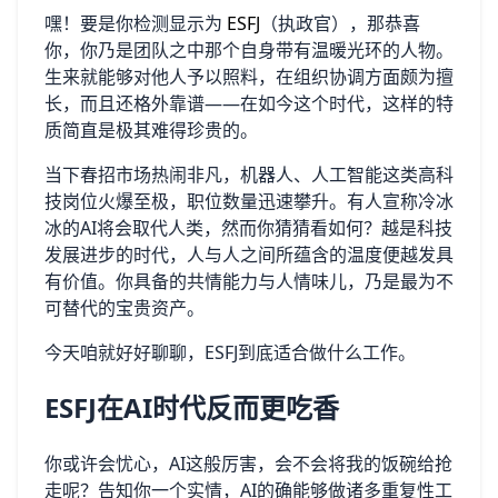
嘿！要是你检测显示为
ESFJ
（执政官），那恭喜
你，你乃是团队之中那个自身带有温暖光环的人物。
生来就能够对他人予以照料，在组织协调方面颇为擅
长，而且还格外靠谱——在如今这个时代，这样的特
质简直是极其难得珍贵的。
当下春招市场热闹非凡，机器人、人工智能这类高科
技岗位火爆至极，职位数量迅速攀升。有人宣称冷冰
冰的AI将会取代人类，然而你猜猜看如何？越是科技
发展进步的时代，人与人之间所蕴含的温度便越发具
有价值。你具备的共情能力与人情味儿，乃是最为不
可替代的宝贵资产。
今天咱就好好聊聊，ESFJ到底适合做什么工作。
ESFJ在AI时代反而更吃香
你或许会忧心，AI这般厉害，会不会将我的饭碗给抢
走呢？告知你一个实情，AI的确能够做诸多重复性工