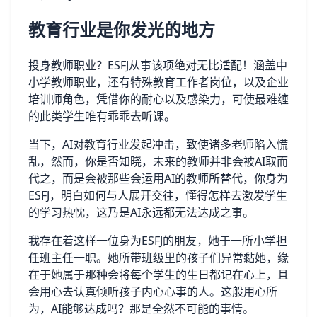
教育行业是你发光的地方
投身教师职业？ESFJ从事该项绝对无比适配！涵盖中
小学教师职业，还有特殊教育工作者岗位，以及企业
培训师角色，凭借你的耐心以及感染力，可使最难缠
的此类学生唯有乖乖去听课。
当下，AI对教育行业发起冲击，致使诸多老师陷入慌
乱，然而，你是否知晓，未来的教师并非会被AI取而
代之，而是会被那些会运用AI的教师所替代，你身为
ESFJ，明白如何与人展开交往，懂得怎样去激发学生
的学习热忱，这乃是AI永远都无法达成之事。
我存在着这样一位身为ESFJ的朋友，她于一所小学担
任班主任一职。她所带班级里的孩子们异常黏她，缘
在于她属于那种会将每个学生的生日都记在心上，且
会用心去认真倾听孩子内心心事的人。这般用心所
为，AI能够达成吗？那是全然不可能的事情。