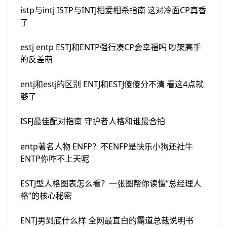
istp与intj ISTP与INTJ相爱相杀指南 这对冷面CP真香
了
estj entp ESTJ和ENTP强行凑CP会幸福吗 吵架高手
的反差萌
entj和estj的区别 ENTJ和ESTJ傻傻分不清 看这4点就
够了
ISFJ最佳配对指南 守护者人格和谁最合拍
entp著名人物 ENFP？不ENFP是快乐小狗还社牛
ENTP你咋不上天呢
ESTJ型人格图表怎么看？一张图帮你读懂“总经理人
格”的核心秘密
ENTJ男到底什么样 全网最直白的霸道总裁说明书