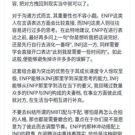
容, 把对方拽回到现实当中就可以了。
对于沟通方式而言, 其重要性也不容小觑。ENFP这类
人在言语表达方面会比较直接, 而INFJ这类人则往往
容易进行过多的思考。在此特地建议, ENFP在进行表
达之前, 最好再多问上一句“你是想听我把话说完好,
还是先行自行去消化一番呀”, INFJ这一方, 同样需要
学会直接开口表达“此刻我是需要一些时间的”。如此
这般,便能够避免掉许许多多的误解了。
这套组合最为突出的优势在于其成长速度令人惊叹至
极, ENFP能够从INFJ那里学到深度思考的能力, INFJ
能够从ENFP那里学到活在当下的要义, 我目睹过数量
众多的ENFP与INFJ构成的夫妻档, 在事业方面彼此成
就对方, 在生活当中相互进行补充。
不要去纠结所谓的MBTI配与不配, 哪怕是再怎么合拍
的人格, 那也都是需要磨合的, 重点在于你们是不是愿
意为了彼此而去调整节奏。ENFP的那种冲动搭配上
INFJ的稳重, 在闹腾当中裹挟着踏实, 恰恰是这种刚刚