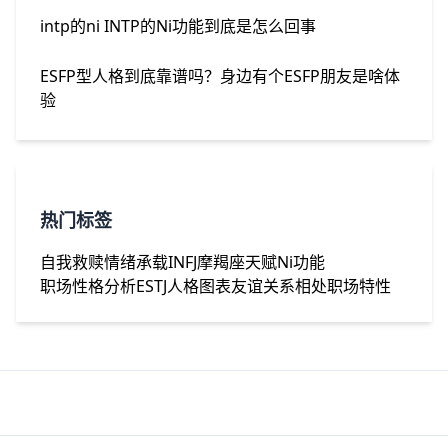
intp的ni INTP的Ni功能到底是怎么回事
ESFP型人格到底靠谱吗？身边有个ESFP朋友是啥体
验
热门标签
自我救赎
情绪承载
INFJ摩羯座
天赋
Ni功能
职场性格分析
ESTJ人格图表
友谊
关系相处
职场特性