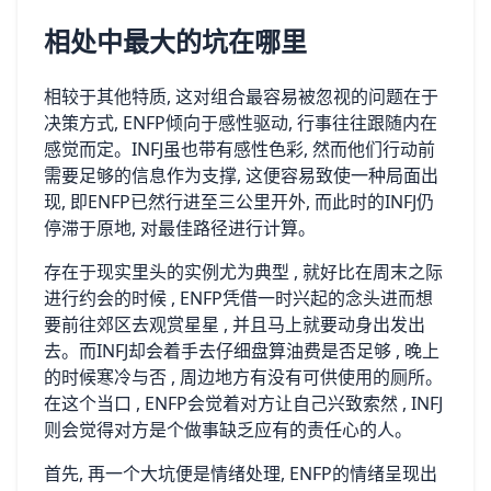
相处中最大的坑在哪里
相较于其他特质, 这对组合最容易被忽视的问题在于
决策方式, ENFP倾向于感性驱动, 行事往往跟随内在
感觉而定。INFJ虽也带有感性色彩, 然而他们行动前
需要足够的信息作为支撑, 这便容易致使一种局面出
现, 即ENFP已然行进至三公里开外, 而此时的INFJ仍
停滞于原地, 对最佳路径进行计算。
存在于现实里头的实例尤为典型 , 就好比在周末之际
进行约会的时候 , ENFP凭借一时兴起的念头进而想
要前往郊区去观赏星星 , 并且马上就要动身出发出
去。而INFJ却会着手去仔细盘算油费是否足够 , 晚上
的时候寒冷与否 , 周边地方有没有可供使用的厕所。
在这个当口 , ENFP会觉着对方让自己兴致索然 , INFJ
则会觉得对方是个做事缺乏应有的责任心的人。
首先, 再一个大坑便是情绪处理, ENFP的情绪呈现出