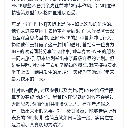
ENFP那些不管其余先往前冲的行事作风, 令INFJ这样
精密策划型的人格简直难以忍受。
可是, 骨子里, INFJ实际上是向往如此这般的鲜活的,
他们太过惯常用于去慎重考量后果了, 太轻易就会深
陷至深度思考当中, 正好ENFP的那种鲁莽冲动行为,
协助他们去打破了这一封闭的循环, 曾经有一位身为
INFJ的读者同我分享过这件事, 她与身为ENFP的朋友
一同去旅行, 原本她列举出来了超级详尽的计划。但
是结果呢, 对方由于看到了路边的缆车, 就直接拉着她
坐了上去。结果发生的是, 那一天成为了她近些年来
最为快乐的一天。
针对INFJ而言, 讨厌虚假以及套路, 而ENFP恰巧活得
真实没有虚假成分。尽管ENFP说话的时候不会经过
大脑思考, 然而他们并非虚伪之人、存在着虚假之
行、做出来虚假之事。对于极其敏感、能够看穿所有
表演的INFJ来讲, 这简直就如同清流一般、实实在在
是清流、真真切切为清流。