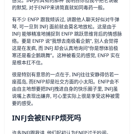
感觉。INFJ所具有的那种“我明白你但我不把它说破”
的默契, 对于ENFP来讲简直就如同毒药一般。
有不少 ENFP 跟我倾诉过, 讲跟他人聊天好似对牛弹
琴, 可一旦到 INFJ 面前就会莫名地放松。这是由于
INFJ 能够精准地捕捉到 ENFP 跳跃思维背后的情感脉
络。要是 ENFP 说“我想去南极看企鹅”, 别人会觉得
这是在发疯, 而 INFJ 却会认真地询问“你是想体验极
寒还是看企鹅跳舞”。这种被看见的感觉, ENFP 实在
是根本扛不住。
很是特别有意思的一点在于, INFJ往往安静得仿若一
座孤岛, 而ENFP却是社交方面的小太阳。ENFP会不
由自主地想要把INFJ拽进自身的快乐圈子里, INFJ虽
说嘴上表现出嫌弃, 可心里实际上很是享受这种被需
要的感受。
INFJ会被ENFP烦死吗
许多INFJ跟我讲, 他们起初认为ENFP过于吵闹。