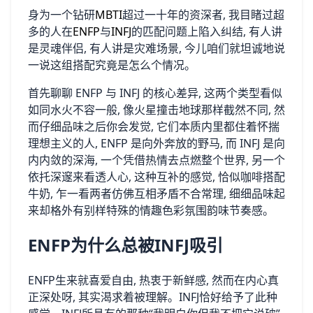
身为一个钻研
MBTI
超过一十年的资深者, 我目睹过超
多的人在
ENFP
与
INFJ
的匹配问题上陷入纠结, 有人讲
是灵魂伴侣, 有人讲是灾难场景, 今儿咱们就坦诚地说
一说这组搭配究竟是怎么个情况。
首先聊聊 ENFP 与 INFJ 的核心差异, 这两个类型看似
如同水火不容一般, 像火星撞击地球那样截然不同, 然
而仔细品味之后你会发觉, 它们本质内里都住着怀揣
理想主义的人, ENFP 是向外奔放的野马, 而 INFJ 是向
内内敛的深海, 一个凭借热情去点燃整个世界, 另一个
依托深邃来看透人心, 这种互补的感觉, 恰似咖啡搭配
牛奶, 乍一看两者仿佛互相矛盾不合常理, 细细品味起
来却格外有别样特殊的情趣色彩氛围韵味节奏感。
ENFP为什么总被INFJ吸引
ENFP生来就喜爱自由, 热衷于新鲜感, 然而在内心真
正深处呀, 其实渴求着被理解。INFJ恰好给予了此种