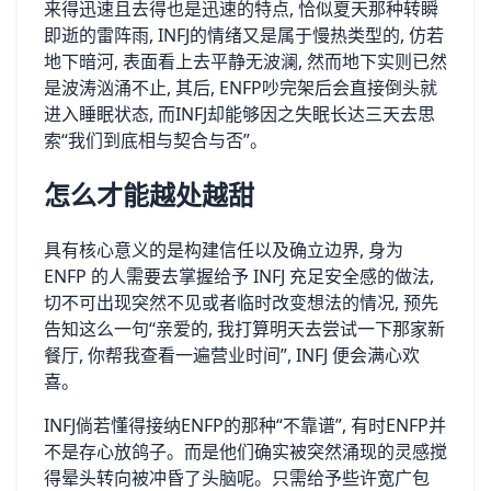
来得迅速且去得也是迅速的特点, 恰似夏天那种转瞬
即逝的雷阵雨, INFJ的情绪又是属于慢热类型的, 仿若
地下暗河, 表面看上去平静无波澜, 然而地下实则已然
是波涛汹涌不止, 其后, ENFP吵完架后会直接倒头就
进入睡眠状态, 而INFJ却能够因之失眠长达三天去思
索“我们到底相与契合与否”。
怎么才能越处越甜
具有核心意义的是构建信任以及确立边界, 身为
ENFP 的人需要去掌握给予 INFJ 充足安全感的做法,
切不可出现突然不见或者临时改变想法的情况, 预先
告知这么一句“亲爱的, 我打算明天去尝试一下那家新
餐厅, 你帮我查看一遍营业时间”, INFJ 便会满心欢
喜。
INFJ倘若懂得接纳ENFP的那种“不靠谱”, 有时ENFP并
不是存心放鸽子。而是他们确实被突然涌现的灵感搅
得晕头转向被冲昏了头脑呢。只需给予些许宽广包