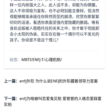
样一位内核强大之人，此人话不多，却能为你撑腰。
这人不非得极为富有，也不必特别能言善辩，但决然
得能够精准承接住你猝然而至的崩溃，欣赏你那絮絮
叨叨的话语，看透你表面坚强内里隐藏的脆弱。唯有
身处这般被人稳稳托住的关系之中，你才敢于彻底卸
去小太阳的伪装，实实在在做一个偶尔可以不发光的
孩子。你说是不是这个理儿？
标签：
MBTI
/
ENFJ-T
/
心理机制
/
上一篇：
enfj外形 为什么说ENFJ的外形藏着领导力答案
下一篇：
enfj为啥被叫恋爱鬼见愁 爱管管的人格恋爱踩雷
实拍