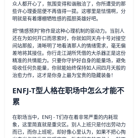
众人都开心了，氛围变得和谐融洽了，你所遭受的那
些许心理委屈便不再值得一提。这哪里是怯懦啊，分
明就是有着爆棚牺牲感的孤胆英雄好吧。
把“情感预判”称作是这种心理机制的驱动力。当别人
还在为如何开口而思索时，你就如同天舟十号对接空
间站那般，清晰明了地看清那人的情绪需求，毫无偏
差地将其接住。你行走江湖所凭借的大杀器正是这份
精准的共情能力。只要你守护好自身的能量场，避免
吸收任何负能量，你就能始终保持如人间四月天般的
治愈力作，这才是你身上最为宝贵的隐藏装备！
ENFJ-T型人格在职场中怎么才能不
累
在职场当中，ENFJ - T们存在着非常严重的内耗现
象，这里简直就是重灾区。别人上班只是付出劳动力
而已，而你上班呢，却好像心里认为，如果不把心掏