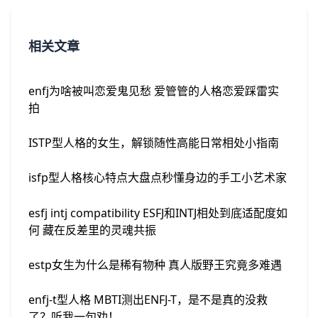
相关文章
enfj为啥被叫恋爱鬼见愁 爱管管的人格恋爱踩雷实
拍
ISTP型人格的女生，解锁随性高能日常相处小指南
isfp型人格核心特点大盘点秒懂身边的手工小艺术家
esfj intj compatibility ESFJ和INTJ相处到底适配度如
何 藏在反差里的灵魂共振
estp女生为什么是稀有物种 真人版野王究竟多难遇
enfj-t型人格 MBTI测出ENFJ-T，是不是真的没救
了？听我一句劝！