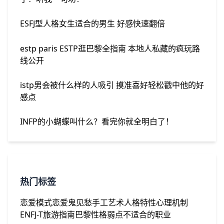
ESFJ型人格女生适合的男生 好感快速翻倍
estp paris ESTP逛巴黎全指南 本地人私藏的疯玩路
线公开
istp男会被什么样的人吸引 摸准喜好轻松戳中他的好
感点
INFP的小蝴蝶叫什么？看完你就全明白了！
热门标签
恋爱模式
恋爱鬼见愁
手工艺术
人格特性
心理机制
ENFJ-T
旅游指南
巴黎
性格弱点
不适合的职业