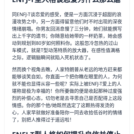
同ENFJ-T谈恋爱的感受，便是一方面沉浸于超甜的浪
漫攻势之中，另一方面得留意他们时不时出现的深夜
情绪崩塌。你男友回消息慢了三分钟，她们就能撰写
出上千字的遗书；你随意给她带的一杯奶茶，她会感
动到规划到80岁如何照料你。这般忽冷忽热的过山
车模式，就是T型动荡特质的放大器，在感性值满格
之际，逻辑脑瞬间就陷入死机状态了。
然而换个视角去瞧，人家特朗普从老远的地方赶来都
能够谈笑自如，你直面一个把你瞧在眼里的人，为何
就不能也显得从容一些呢？实际上被ENFJ-T爱上的人
堪称是极为幸福的！你所要做的便是收起那种过度强
烈的补偿心态，切勿老是去寻思自己是否配得上这段
情感。你的那个他/她既然选定了这颗热得发烫的
心，人家早就做好准备陪你一同去收拾低谷时的情绪
了，别把人推得过于遥远啦！