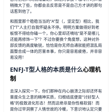
稍微大了些，你都会去反思是不是自己方才讲的那句
话惹到他了。
和图里那个稳稳当当的“A”型（，坚定型）相比，我
们“T”人主打自我怀疑永不停。明明方案做得好到老
板恨不得给你磕一个，你心里却还嘀咕“是不是哪儿
还能再修饰一下”？不过你要换个角度想，这种对外
部反馈的高度敏锐，恰恰是你无师自通就能把混乱局
面整合成一体的厉害本事，你只是容易疲倦，并非容
易没用！
ENFJ-T型人格的本质是什么
心理机
制
去深入探究一下，你们那种在内心崩溃之际却还怀有
普度众生之意的精神实质，归根结底便是“讨好型人
格”的极致进化形态！然而这绝非是你性格软弱！而
是你过早洞察了人情世故的冷暖，下意识地认定只要