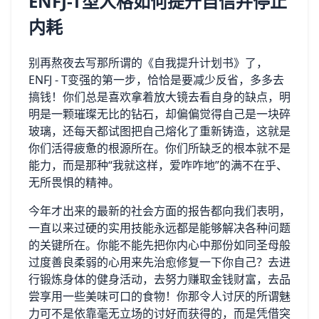
ENFJ-T型人格如何提升自信并停止
内耗
别再熬夜去写那所谓的《自我提升计划书》了，
ENFJ - T变强的第一步，恰恰是要减少反省，多多去
搞钱！你们总是喜欢拿着放大镜去看自身的缺点，明
明是一颗璀璨无比的钻石，却偏偏觉得自己是一块碎
玻璃，还每天都试图把自己熔化了重新铸造，这就是
你们活得疲惫的根源所在。你们所缺乏的根本就不是
能力，而是那种“我就这样，爱咋咋地”的满不在乎、
无所畏惧的精神。
今年才出来的最新的社会方面的报告都向我们表明，
一直以来过硬的实用技能永远都是能够解决各种问题
的关键所在。你能不能先把你内心中那份如同圣母般
过度善良柔弱的心用来先治愈修复一下你自己？去进
行锻炼身体的健身活动，去努力赚取金钱财富，去品
尝享用一些美味可口的食物！你那令人讨厌的所谓魅
力可不是依靠毫无立场的讨好而获得的，而是凭借突