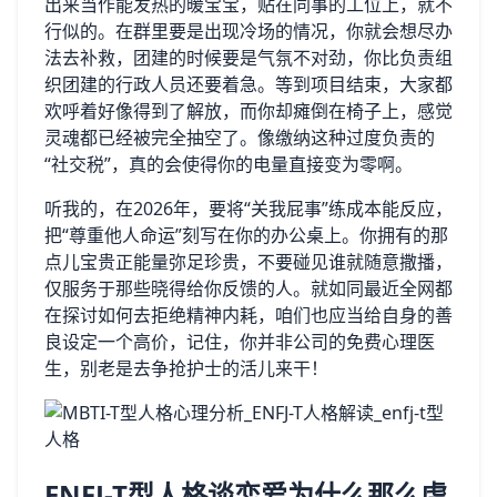
出来当作能发热的暖宝宝，贴在同事的工位上，就不
行似的。在群里要是出现冷场的情况，你就会想尽办
法去补救，团建的时候要是气氛不对劲，你比负责组
织团建的行政人员还要着急。等到项目结束，大家都
欢呼着好像得到了解放，而你却瘫倒在椅子上，感觉
灵魂都已经被完全抽空了。像缴纳这种过度负责的
“社交税”，真的会使得你的电量直接变为零啊。
听我的，在2026年，要将“关我屁事”练成本能反应，
把“尊重他人命运”刻写在你的办公桌上。你拥有的那
点儿宝贵正能量弥足珍贵，不要碰见谁就随意撒播，
仅服务于那些晓得给你反馈的人。就如同最近全网都
在探讨如何去拒绝精神内耗，咱们也应当给自身的善
良设定一个高价，记住，你并非公司的免费心理医
生，别老是去争抢护士的活儿来干！
ENFJ-T型人格谈恋爱为什么那么虐