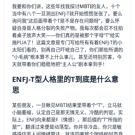
我要和你们讲，这些年找我探讨
MBTI
的友人，十个
当中有八个一旦测出ENFJ-T就开始慌慌张张了。要么
询问我“这后面带着个T是不是存在问题呀”，要么怀
疑自身是人格分裂的失败产物。我每次都会忍不住拍
着桌子放声大笑——你们真的是被那个字母“T”给实
施PUA了！这篇文章是专门写给所有有着ENFJ-T的小
太阳们看的，别再自己吓唬自己了，你们那些所谓的
“小毛病”根本算不上什么事儿，甚至还特别厉害，今
天就带着你们稳稳地把“主人公”剧本拿到手！
ENFJ-T型人格里的T到底是什么意
思
某些朋友，一旦瞅见MBTI结果里带着个“T”，立马就
小脑萎缩，认定自己是那无情无义、冷酷的判官。实
际上，ENFJ向来都是F（情感），那后缀的“T”所指的
是“”，翻译过来便是动荡型。你并非冷血，你只是敏
感得仿若人间情绪雷达，就连同事放个咖啡杯时声音