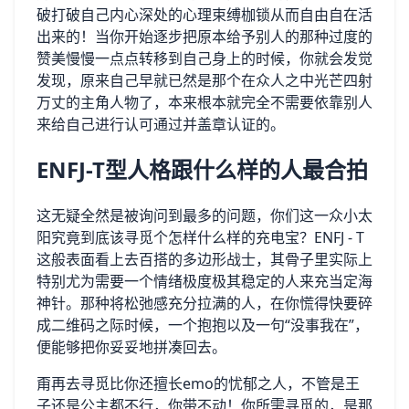
破打破自己内心深处的心理束缚枷锁从而自由自在活
出来的！当你开始逐步把原本给予别人的那种过度的
赞美慢慢一点点转移到自己身上的时候，你就会发觉
发现，原来自己早就已然是那个在众人之中光芒四射
万丈的主角人物了，本来根本就完全不需要依靠别人
来给自己进行认可通过并盖章认证的。
ENFJ-T型人格跟什么样的人最合拍
这无疑全然是被询问到最多的问题，你们这一众小太
阳究竟到底该寻觅个怎样什么样的充电宝？ENFJ - T
这般表面看上去百搭的多边形战士，其骨子里实际上
特别尤为需要一个情绪极度极其稳定的人来充当定海
神针。那种将松弛感充分拉满的人，在你慌得快要碎
成二维码之际时候，一个抱抱以及一句“没事我在”，
便能够把你妥妥地拼凑回去。
甭再去寻觅比你还擅长emo的忧郁之人，不管是王
子还是公主都不行，你带不动！你所需寻觅的，是那