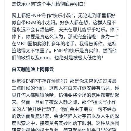
是快乐小狗”这个事儿给彻底弄明白！
网上都把ENFP称作“快乐小狗”，无论走到哪里都好
似自带BGM的小太阳。好多人都在想，这群人是不
是永远不会有烦恼呀，天天在那儿傻乎乎地乐。停下
停下，你要是真这么认为，那就完全错啦！身为一个
在MBTI圈摸爬滚打多年的老手，我得告诉你，这标
签贴得太不慎重了。ENFP的快乐是真实的，然而他
们的敏感以及emo，也绝对是被极大低估的！
白天蹦迪晚上网抑云
你觉得ENFP不存在烦恼吗？那是你未曾见识过凌晨
三点时候的他们。这帮人在白天好似安装有马达，碰
见任何人都嘻嘻哈哈，仿佛要将全场的氛围都带动起
来。然而一旦到了夜深人静之际，那个“擅长写小作
文的人”便开始行动了。他们会由于朋友一句不经意
的话语而反复思索，会陡然陷入对宇宙以及人生的深
度思索之中，接着莫名其妙地落下眼泪。这种从热闹
转变为孤独的极大反差，简直就是他们平日里的“呼