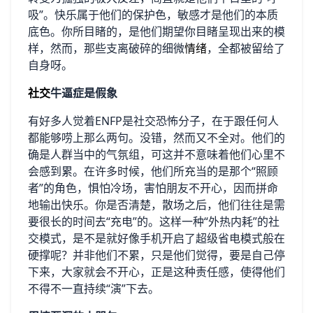
吸”。快乐属于他们的保护色，敏感才是他们的本质
底色。你所目睹的，是他们期望你目睹呈现出来的模
样，然而，那些支离破碎的细微
情绪
，全都被留给了
自身呀。
社交
牛逼症是假象
有好多人觉着ENFP是社交恐怖分子，在于跟任何人
都能够唠上那么两句。没错，然而又不全对。他们的
确是人群当中的气氛组，可这并不意味着他们心里不
会感到累。在许多时候，他们所充当的是那个“照顾
者”的角色，惧怕冷场，害怕朋友不开心，因而拼命
地输出快乐。你是否清楚，散场之后，他们往往是需
要很长的时间去“充电”的。这样一种“外热内耗”的社
交模式，是不是就好像手机开启了超级省电模式般在
硬撑呢？并非他们不累，只是他们觉得，要是自己停
下来，大家就会不开心，正是这种责任感，使得他们
不得不一直持续“演”下去。