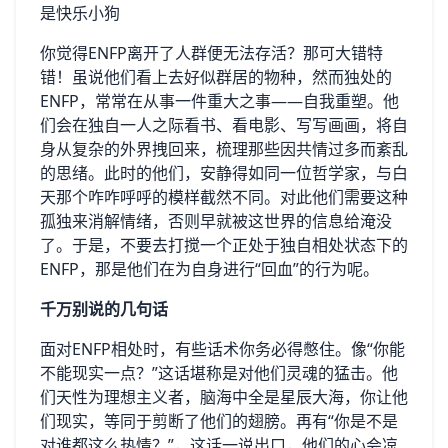
你觉得ENFP离开了人群便无法存活？那可大错特
错！虽说他们看上去好似群居的物种，然而独处的
ENFP，常常在从事一件重大之事——自我重塑。他
们会在独自一人之际看书、看电影、写写画画，将自
身从复杂的外界拽回来，梳理那些因共情过多而紊乱
的思绪。此时的他们，安静得如同一位哲学家，与白
天那个咋咋呼呼的模样截然不同。对此他们需要这种
孤独来消解情绪，否则早就被这世界的信息给淹没
了。于是，不要去打搅一个正处于独自相处状态下的
ENFP，那是他们在为自身进行“回血”的行为呢。
千万别说的几句话
面对ENFP相处时，有些话术你务必得憋住。像“你能
不能现实一点？”这话堪称是对他们灵魂的猛击。他
们天性为理想主义者，脑海中全是星辰大海，你让他
们现实，等同于剪断了他们的翅膀。再有“你是不是
对谁都这么热情？”，这话一说出口，他们的心会凉