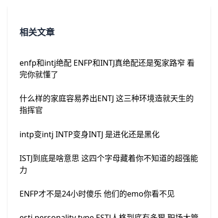
相关文章
enfp和intj绝配 ENFP和INTJ真绝配还是冤家路窄 看
完你就懂了
什么样的家庭容易养出ENTJ 这三种环境造就天生的
指挥官
intp变intj INTP变身INTJ 是进化还是黑化
ISTJ到底是啥意思 这四个字母藏着你不知道的超强能
力
ENFP才不是24小时傻乐 他们的emo你看不见
estj personality type ESTJ人格到底有多狠 职场大管