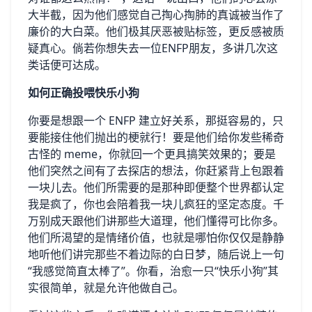
大半截，因为他们感觉自己掏心掏肺的真诚被当作了
廉价的大白菜。他们极其厌恶被贴标签，更反感被质
疑真心。倘若你想失去一位ENFP朋友，多讲几次这
类话便可达成。
如何正确投喂快乐小狗
你要是想跟一个 ENFP 建立好关系，那挺容易的，只
要能接住他们抛出的梗就行！要是他们给你发些稀奇
古怪的 meme，你就回一个更具搞笑效果的；要是
他们突然之间有了去探店的想法，你赶紧背上包跟着
一块儿去。他们所需要的是那种即便整个世界都认定
我是疯了，你也会陪着我一块儿疯狂的坚定态度。千
万别成天跟他们讲那些大道理，他们懂得可比你多。
他们所渴望的是情绪价值，也就是哪怕你仅仅是静静
地听他们讲完那些不着边际的白日梦，随后说上一句
“我感觉简直太棒了”。你看，治愈一只“快乐小狗”其
实很简单，就是允许他做自己。