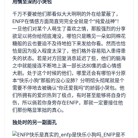
用情至深的小哭包
千万不要被他们那看似大大咧咧的外在给蒙蔽了，
ENFP在情感方面简直完完全全就是个“纯爱战神”！
一旦他们对某个人萌生了喜欢之情，那股强烈的分享
欲足以将你给彻底淹没，哪怕只是瞧见一朵如同棉花
糖般的云也要迫不及待地拍下来发给你看。然而也恰
恰是因为投入程度太深了，他们格外容易陷入患得患
失的状态。若是对方回复消息延迟了些，他们的脑海
之中就能接连不断地上演一部长达80集的虐心情感
大剧。处于这个时候的他们，哪里还会有哪怕半分原
本“快乐小狗”那般的没心没肺？分明彻头彻尾就是个
需要不停地去被确认“你还爱我吗”的娇弱小哭包。他
们所拥有的爱炽热到了极点，有时甚至能够将自身灼
伤，所以倘若你身旁存在ENFP，那就一定要接住他
们那份略显笨拙的真心。
独处时的另一副面孔