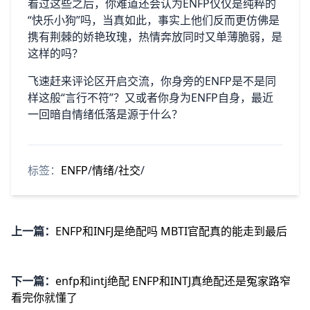
看过这些之后，你难道还会认为ENFP仅仅是纯粹的
“快乐小狗”吗，当真如此，事实上他们反而更仿佛是
携有荆棘的娇艳玫瑰，热情奔放同时又单薄脆弱，是
这样的吗？
飞速赶来评论区开启交流，你身旁的ENFP是不是同
样这般“言行不符”？又或者你身为ENFP自身，最近
一回暗自情绪低落是源于什么？
标签：
ENFP
/
情绪
/
社交
/
上一篇：
ENFP和INFJ是绝配吗 MBTI官配真的能走到最后
下一篇：
enfp和intj绝配 ENFP和INTJ真绝配还是冤家路窄
看完你就懂了