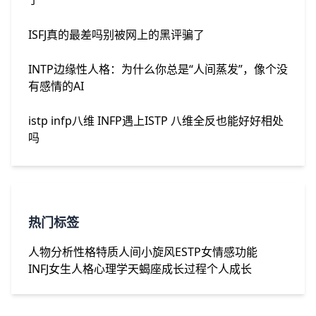
ISFJ真的最差吗别被网上的黑评骗了
INTP边缘性人格：为什么你总是“人间蒸发”，像个没
有感情的AI
istp infp八维 INFP遇上ISTP 八维全反也能好好相处
吗
热门标签
人物分析
性格特质
人间小旋风
ESTP女
情感功能
INFJ女生
人格心理学
天蝎座
成长过程
个人成长