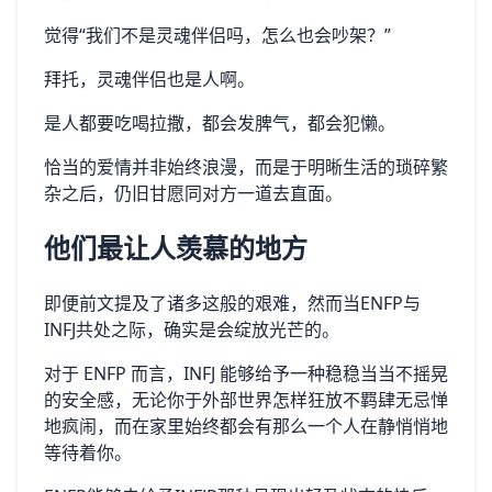
觉得“我们不是灵魂伴侣吗，怎么也会吵架？”
拜托，灵魂伴侣也是人啊。
是人都要吃喝拉撒，都会发脾气，都会犯懒。
恰当的爱情并非始终浪漫，而是于明晰生活的琐碎繁
杂之后，仍旧甘愿同对方一道去直面。
他们最让人羡慕的地方
即便前文提及了诸多这般的艰难，然而当ENFP与
INFJ共处之际，确实是会绽放光芒的。
对于 ENFP 而言，INFJ 能够给予一种稳稳当当不摇晃
的安全感，无论你于外部世界怎样狂放不羁肆无忌惮
地疯闹，而在家里始终都会有那么一个人在静悄悄地
等待着你。