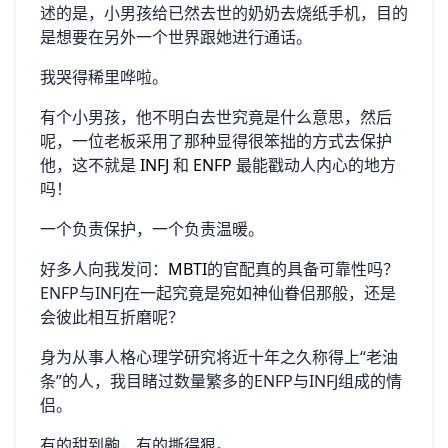
述的是，小男孩给已然去世的奶奶去烧纸手机，目的
是想要在另外一个世界跟她进行通话。
我哭得稀里哗啦。
有个小男孩，他不明白去世究竟是什么意思，然后
呢，一位老板采用了那种显得很笨拙的方式去保护
他，这不就是
INFJ
和
ENFP
最能戳动人内心的地方
吗！
一个负责保护，一个负责温暖。
好多人向我发问：
MBTI
的官配真的具备可靠性吗？
ENFP与INFJ在一起究竟是宛如神仙眷侣那般，还是
会彼此相互折磨呢？
身为从事人格心理学研究将近十年之久称得上“老油
条”的人，我目睹过数量繁多的ENFP与INFJ组成的情
侣。
有的甜到齁，有的撕得狠。