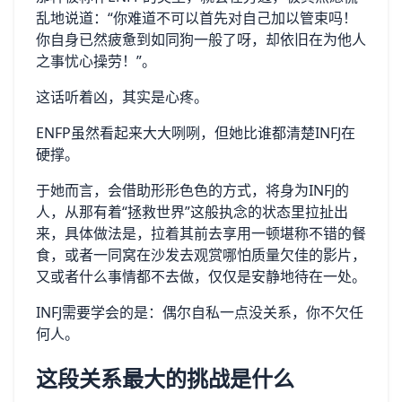
乱地说道：“你难道不可以首先对自己加以管束吗！
你自身已然疲惫到如同狗一般了呀，却依旧在为他人
之事忧心操劳！”。
这话听着凶，其实是心疼。
ENFP虽然看起来大大咧咧，但她比谁都清楚INFJ在
硬撑。
于她而言，会借助形形色色的方式，将身为INFJ的
人，从那有着“拯救世界”这般执念的状态里拉扯出
来，具体做法是，拉着其前去享用一顿堪称不错的餐
食，或者一同窝在沙发去观赏哪怕质量欠佳的影片，
又或者什么事情都不去做，仅仅是安静地待在一处。
INFJ需要学会的是：偶尔自私一点没关系，你不欠任
何人。
这段关系最大的挑战是什么