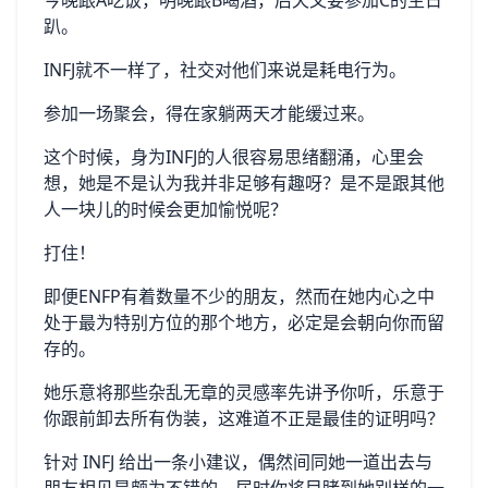
今晚跟A吃饭，明晚跟B喝酒，后天又要参加C的生日
趴。
INFJ就不一样了，社交对他们来说是耗电行为。
参加一场聚会，得在家躺两天才能缓过来。
这个时候，身为INFJ的人很容易思绪翻涌，心里会
想，她是不是认为我并非足够有趣呀？是不是跟其他
人一块儿的时候会更加愉悦呢？
打住！
即便ENFP有着数量不少的朋友，然而在她内心之中
处于最为特别方位的那个地方，必定是会朝向你而留
存的。
她乐意将那些杂乱无章的灵感率先讲予你听，乐意于
你跟前卸去所有伪装，这难道不正是最佳的证明吗？
针对 INFJ 给出一条小建议，偶然间同她一道出去与