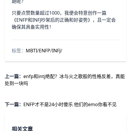
期呢？
只要点赞数量超过1000，我便会特意创作一篇
《ENFP和INFJ吵架后的正确和好姿势》，且一定会
确保其具备实用性！
标签：
MBTI
/
ENFP
/
INFJ
/
上一篇：
enfp和intj绝配？冰与火之歌般的性格反差，真能
处到一块吗
下一篇：
ENFP才不是24小时傻乐 他们的emo你看不见
相关文章