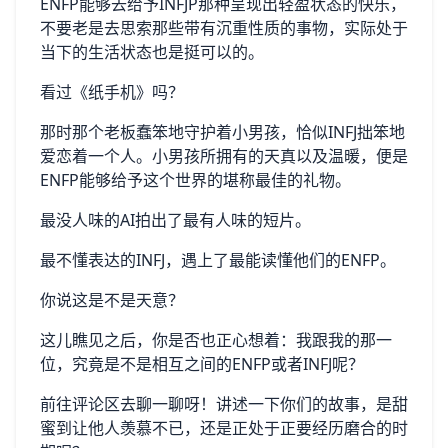
ENFP能够去给予INFJP那种呈现出轻盈状态的快乐，
不要老是去思索那些带有沉重性质的事物，实际处于
当下的生活状态也是挺可以的。
看过《纸手机》吗？
那时那个老板蠢笨地守护着小男孩，恰似INFJ拙笨地
爱恋着一个人。小男孩所拥有的天真以及温暖，便是
ENFP能够给予这个世界的堪称最佳的礼物。
最没人味的AI拍出了最有人味的短片。
最不懂表达的INFJ，遇上了最能读懂他们的ENFP。
你说这是不是天意？
这儿瞧见之后，你是否也正心想着：我跟我的那一
位，究竟是不是相互之间的ENFP或者INFJ呢？
前往评论区去聊一聊呀！讲述一下你们的故事，是甜
蜜到让他人羡慕不已，还是正处于正要经历磨合的时