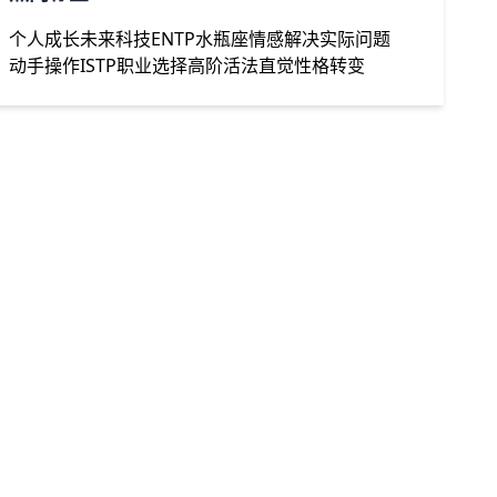
个人成长
未来科技
ENTP水瓶座
情感
解决实际问题
动手操作
ISTP职业选择
高阶活法
直觉
性格转变