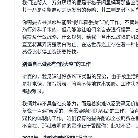
我们这帮人，万分厌烦的便是于格子间里撰写那些全
其一乃是引擎启动之际发出的轰鸣，其二则是敲下回
你需要去寻觅那种能够“得以着手操作”的工作。不管
施行外科手术的，但凡能够让咱们亲自去进行摆弄、
我提及什么战略、什么规划，给我一台出现故障的机
直至将其弄清楚明白为止。在这世界之上存在着一种快
感受比获得工资还要畅快。
别逼自己做那些“假大空”的工作
讲真的，我见识过好多ISTP类型的兄弟，由于被生
是打电话，撰写报表，陪着不停地露出笑脸。工作状
那般难过。
我俩并非不具备社交能力，而是着实难以忍受毫无价
复说一百遍“亲爱的，有需要随时联系我”的工作，简
冗长的体制内工作，咱们仅有的些许耐心全被耗费在
不自在，那就表明你的灵魂正于警醒你：此地不妥，