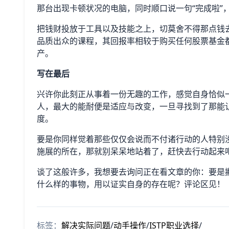
那台出现卡顿状况的电脑，同时顺口说一句“完成啦”
把钱财投放于工具以及技能之上，切莫舍不得那点钱
品质出众的课程，其回报率相较于购买任何股票基金
产。
写在最后
兴许你此刻正从事着一份无趣的工作，感觉自身恰似
人，最大的能耐便是适应与改变，一旦寻找到了那能
度。
要是你同样觉着那些仅仅会说而不付诸行动的人特别
施展的所在，那就别呆呆地站着了，赶快去行动起来
谈了这般许多，我想要去询问正在看文章的你：要是撇
什么样的事物，用以证实自身的存在呢？评论区见！
标签：
解决实际问题
/
动手操作
/
ISTP职业选择
/