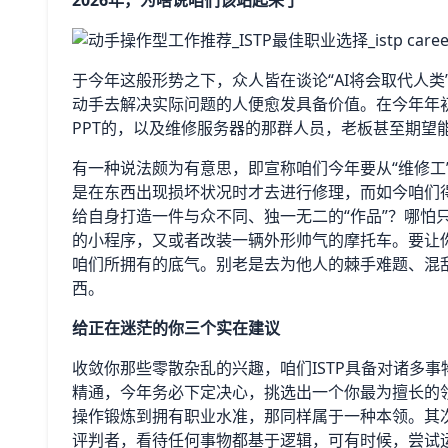
2026年，为啥说咱们该站起来了
于今年这般形势之下，众人皆在谈论“AI将会取代人
动手去解决实际问题的人便愈发具备价值。在今年年
PPT的，以及维修服务器的那群人员，老板甚至期望
有一种说法颇为有意思，即宣称咱们今年要从“维修工
是在东西出现损坏状况时才去进行修理，而如今咱们
给自身打造一件与众不同、独一无二的“作品”？哪怕
的小程序，又或者改装一辆外形帅气的摩托车。要让
咱们所拥有的底气。别老是去为他人的棘手难题、混
西。
给正在迷茫的你三个实在建议
收敛你那些零散杂乱的兴趣，咱们ISTP具备对诸多
精通，今年务必下定决心，挑选出一个你最为擅长的
操作锻炼到拥有职业水准，那同样属于一种本领。其
评判者，看待任何事物都基于逻辑，可有时候，尝试