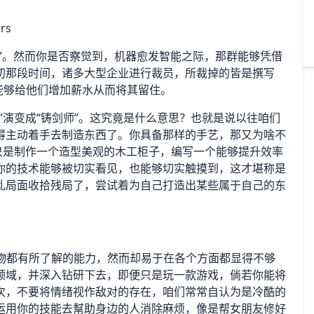
类”。然而你是否察觉到，机器愈发智能之际，那群能够凭借
初那段时间，诸多大型企业进行裁员，所裁掉的皆是撰写
能够给他们增加薪水从而将其留住。
”演变成“铸剑师”。这究竟是什么意思？也就是说以往咱们
得主动着手去制造东西了。你具备那样的手艺，那又为啥不
只是制作一个造型美观的木工柜子，编写一个能够提升效率
你的技术能够被切实看见，也能够切实触摸到，这才堪称是
乱局面收拾残局了，尝试着为自己打造出某些属于自己的东
事物都有所了解的能力，然而却易于在各个方面都显得不够
领域，并深入钻研下去，即便只是玩一款游戏，倘若你能将
次，不要将情绪视作敌对的存在，咱们常常自认为是冷酷的
运用你的技能去幫助身边的人消除麻烦，像是帮女朋友修好