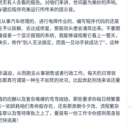
然无有人去看的报告。对咱们来讲，世间最为美妙的声响，
车键后程序完美运行所传来的提示音。
是从事汽车修理的、进行电焊作业的、编写程序代码的还是
去予以拆解、去达成修复，那般劲头便会涌现出来。不要跟
器或者一个显示报错的系统，我能够凝视着它看上一整天，
乐，称作“别人无法搞定，而我一旦动手就成功了”，这种
活所逼迫，从而跑去从事销售或者行政工作。每天的日常就
态那真可谓是一种生不如死的状况，比起奔赴刑场来说还要
值的应酬以及复杂难缠的弯弯绕绕，那些要求你每日频繁重
直一如损耗咱们寿命般存在，还有那类朝令夕改、流程繁杂
盖章以及等待审批之上了，要是有一份工作令你感到周身皆
赶快逃离！