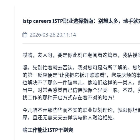
istp careers ISTP职业选择指南：别想太多，动手
2026-03-26 20:11:14
哎唷，友人呀，要是你此刻正翻阅着这篇章，我估摸呀，
嘿，先别忙着就去否认，我对您可是有所了解的。您
的第一反应便是“让我把它拆开瞧瞧看”，您最厌烦的
也解决不了那么一件破事儿。像咱们这样的一类人，身
当中，时常会感觉自己仿佛就像个异类一般。不过，
找工作的那种开启方式存在着不对的地方！
今儿咱不弄那些华而不实的职业规划理论，就跟你坦
厚，且还无需天天去佯装与他人融洽相处。
啥工作能让ISTP干到爽