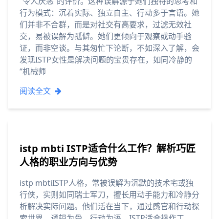
“令人厌恶”的评价。这种误解源于她们独特的思考和
行为模式：沉着实际、独立自主、行动多于言语。她
们并非不合群，而是对社交有高要求，过滤无效社
交，易被误解为孤僻。她们更倾向于观察或动手验
证，而非空谈。与其匆忙下论断，不如深入了解，会
发现ISTP女性是解决问题的宝贵存在，如同冷静的
“机械师
阅读全文
istp mbti ISTP适合什么工作？解析巧匠
人格的职业方向与优势
istp mbtiISTP人格，常被误解为沉默的技术宅或独
行侠，实则如同瑞士军刀，擅长用动手能力和冷静分
析解决实际问题。他们活在当下，通过感官和行动探
索世界，逻辑为骨，行动为语。ISTP适合操作工