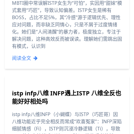
MBTI圈中常误解ISTP女生为“可怕”，实因用“甜妹”模
式套用“巧匠”，导致认知偏差。ISTP女生是稀有
BOSS，占比不足5%，其“冷感”源于逻辑优先、理性
应对问题，而非缺乏同情心，只是不屑于过度情绪
化。她们是“人间清醒”的暴力者，极度独立，专注于
解决问题，这种高效反而被误读。理解她们需跳出固
有模式，认识到
阅读全文
istp infp八维 INFP遇上ISTP 八维全反也
能好好相处吗
istp infp八维INFP（小蝴蝶）与ISTP（巧匠哥）因
八维功能近乎完全相反而常成“欢喜冤家”：INFP深陷
细腻情感（Fi），ISTP则沉浸冷静逻辑（Ti），导致