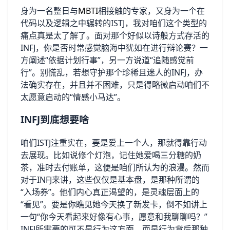
身为一名整日与
MBTI
相接触的专家，又身为一个在
代码以及逻辑之中辗转的ISTJ，我对咱们这个类型的
痛点真是太了解了。面对那个好似以诗般方式存活的
INFJ，你是否时常感觉脑海中犹如在进行辩论赛？一
方阐述“依据计划行事”，另一方说道“追随感觉前
行”。别慌乱，若想守护那个珍稀且迷人的INFJ，办
法确实存在，并且并不困难，只是得略微启动咱们不
太愿意启动的“情感小马达”。
INFJ到底想要啥
咱们ISTJ注重实在，要是爱上一个人，那就得靠行动
去展现。比如说修个灯泡，记住她爱喝三分糖的奶
茶，准时去付账单，这便是咱们所认为的浪漫。然而
对于INFJ来讲，这些仅仅是基本盘，是那种所谓的
“入场券”。他们内心真正渴望的，是灵魂层面上的
“看见”。要是你瞧见她今天换了新发卡，倒不如讲上
一句“你今天看起来好像有心事，愿意和我聊聊吗？”
INFJ所需要的可不是行为这方面，而是行为背后那种