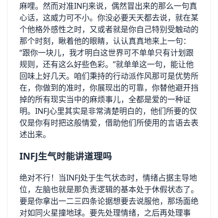
麻哩。然而对准INFJ来说，偶然冒出来的那么一句真
心话，这威力可不小。你没必要天天都去说，就在某
个他格外感性之时，又或者就是你自己特别受触动的
那个时刻，瞅着他的眼睛，认认真真地来上一句：
“跟你一块儿，我才明白这世界可不单单只有计划跟
规则，还有这么好些色彩。”就单单这一句，能让他
回味上好几天。咱们秉持的行动派作风那可是优势所
在，你做到的准时，你展现出的可靠，你替他避开挡
掉的所有现实当中的麻烦事儿，全都是爱的一种证
明。INFJ心里其实是非常清楚明白的，他们所要的仅
仅是你有时把这般情爱，借助他们所使用的言语去表
述出来。
INFJ生气时能讲道理吗
绝对不行！当INFJ处于生气状态时，情绪占据主导地
位，左脑也就是那负责逻辑的基本处于休假状态了。
要是你拿出一二三四条论据想要去说服他，那场面绝
对如同火星撞地球。要先处理情绪，之后再处理事