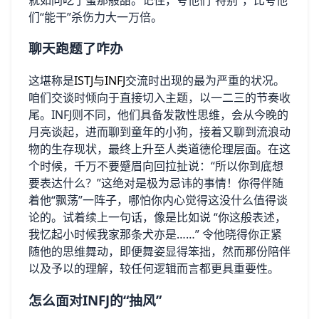
们“能干”杀伤力大一万倍。
聊天跑题了咋办
这堪称是
ISTJ与INFJ
交流时出现的最为严重的状况。
咱们交谈时倾向于直接切入主题，以一二三的节奏收
尾。INFJ则不同，他们具备发散性思维，会从今晚的
月亮谈起，进而聊到童年的小狗，接着又聊到流浪动
物的生存现状，最终上升至人类道德伦理层面。在这
个时候，千万不要蹙眉向回拉扯说：“所以你到底想
要表达什么？”这绝对是极为忌讳的事情！你得伴随
着他“飘荡”一阵子，哪怕你内心觉得这没什么值得谈
论的。试着续上一句话，像是比如说 “你这般表述，
我忆起小时候我家那条犬亦是……” 令他晓得你正紧
随他的思维舞动，即便舞姿显得笨拙，然而那份陪伴
以及予以的理解，较任何逻辑而言都更具重要性。
怎么面对INFJ的“抽风”