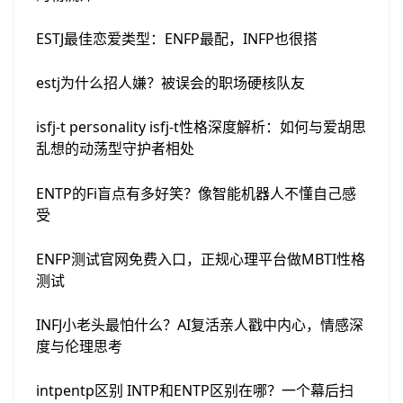
ESTJ最佳恋爱类型：ENFP最配，INFP也很搭
estj为什么招人嫌？被误会的职场硬核队友
isfj-t personality isfj-t性格深度解析：如何与爱胡思
乱想的动荡型守护者相处
ENTP的Fi盲点有多好笑？像智能机器人不懂自己感
受
ENFP测试官网免费入口，正规心理平台做MBTI性格
测试
INFJ小老头最怕什么？AI复活亲人戳中内心，情感深
度与伦理思考
intpentp区别 INTP和ENTP区别在哪？一个幕后扫