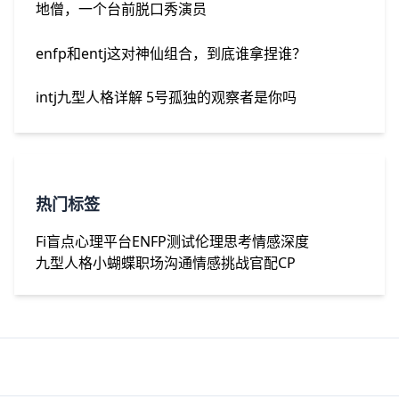
地僧，一个台前脱口秀演员
enfp和entj这对神仙组合，到底谁拿捏谁？
intj九型人格详解 5号孤独的观察者是你吗
热门标签
Fi盲点
心理平台
ENFP测试
伦理思考
情感深度
九型人格
小蝴蝶
职场沟通
情感挑战
官配CP