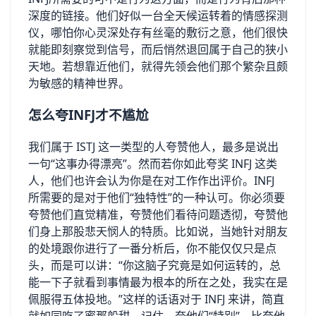
深度的链接。他们好似一台全天候运转着的情感探测
仪，哪怕你心灵深处存有丝毫的敷衍之意，他们很快
就能即刻察觉到信号，而后悄然退回属于自己的狭小
天地。若想靠近他们，就得先领会他们那个繁杂且颇
为敏感的精神世界。
怎么夸INFJ才不尴尬
我们属于 ISTJ 这一类型的人夸赞他人，最多是说出
一句“这事办得漂亮”。然而若你如此夸奖 INFJ 这类
人，他们也许会认为你是在对工作作出评价。INFJ
所需要的是对于他们“独特性”的一种认可。你必须要
夸赞他们直觉精准，夸赞他们看待问题透彻，夸赞他
们身上那股悲天悯人的特质。比如说，当她针对朋友
的处境跟你进行了一番分析后，你不能仅仅只是点
头，而是可以讲：“你这脑子究竟是如何运转的，总
能一下子就看到事情最为根本的所在之处，我实在是
佩服得五体投地。”这样的话语对于 INFJ 来讲，简直
就如同吃了蜜那般甜。记住，夸他们“特别”，比夸他