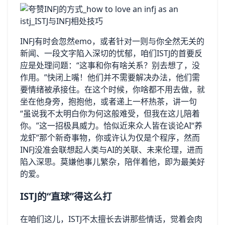
INFJ有时会忽然emo，或者针对一则与你全然无关的
新闻、一段文字陷入深切的忧郁，咱们ISTJ的首要反
应是处理问题：“这事和你有啥关系？别去想了，没
作用。”快闭上嘴！他们并不需要解决办法，他们需
要情绪被承接住。在这个时候，你啥都不用去做，就
坐在他身旁，抱抱他，或者递上一杯热茶，讲一句
“虽说我不太明白你为何这般难受，但我在这儿陪着
你。”这一招极具威力。恰似近来众人皆在谈论AI“养
龙虾”那个新奇事物，你或许认为仅是个程序，然而
INFJ没准会联想起人类与AI的关联、未来伦理，进而
陷入深思。莫嫌他事儿繁杂，陪伴着他，即为最美好
的爱。
ISTJ的“直球”得这么打
在咱们这儿，ISTJ不太擅长去讲那些情话，觉着会肉