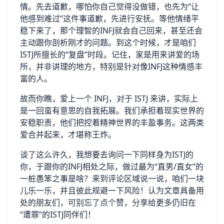
情。先去道歉，哪怕你自己觉得没做错，也先为“让
他感到难过”这件事道歉，先进行安抚。等他情绪平
稳下来了，那个理智的INFJ就会自己回来，甚至还会
主动跟你剖析刚才的问题。到这个时候，才是咱们
ISTJ所擅长的“复盘”时段。记住，家是用来讲爱的场
所，并非讲理的地方，特别是针对像INFJ这种情感丰
富的人。
故而你瞧，爱上一个 INFJ，对于 ISTJ 来讲，实际上
是一回蛮有意思的自我拓展。我们承担着现实世界的
安稳职责，他们把控着精神世界的丰盈事务。这两类
爱合并起来，才堪称王炸。
谈了这么许久，我想要去询问一下同样身为ISTJ的
你，于跟你的INFJ相处之际，做过最为“直男/直女”的
一桩愚笨之事是啥？来到评论区域说一说，咱们一块
儿乐一乐，并且彼此规避一下风险！认为文章具备用
处的朋友们，可别忘了点个赞，分享给更多仍旧在
“遭罪”的ISTJ同伴们！