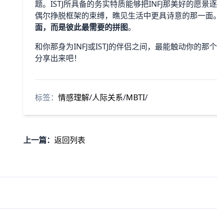
题。ISTJ所具备的务实特质能够把INFJ那美好的愿景
偶尔挣脱框架的束缚，瞧见生活中更具诗意的那一面
面，而是彼此最需要的拼图
。
和你那身为INFJ或ISTJ的伴侣之间，最能触动你
分享出来吧！
标签：
情感理解
/
人际关系
/
MBTI
/
上一篇：
返回列表