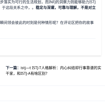
逐步落实为可行的生活规划，而INFJ的洞察力则能够助力ISTJ
。于这段关系之中，。
稳定与深邃，可靠与理解，不是对立
的那个瞬间领会彼此的时刻是何种情形呢？在评论区把你的故事
下一篇：
istj—t ISTJ-T人格解析：内心纠结却行事靠谱的实
干家，和ISTJ-A有啥区别？