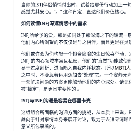
当你的ISTJ伴侣悄悄付出时，试着给那份行动加上一
感觉尤其安心。”。” 这种肯定，直达他们价值核心。
如何读懂INFJ深邃情感中的需求
INFJ所给予的爱，那是如同处于那深海之下的暖流
他们内心所渴望的不仅仅是与之相伴，而且更是在灵
他们或许会为你构想一个饱含隐喻的生日惊喜举动，
INFJ 的内心领域丰富且私密，他们的“直觉”功能
易于过度剖析，进而陷入自我内耗状态。所以
MBTI
之中时，不要急着运用逻辑去“处理”它。一个安静无
一套解决问题的方案更能触动他们的内心深处。请记住，
被“搞定”，是更具重要性的 。
ISTJ与INFJ沟通最容易在哪里卡壳
这组组合所面临的沟通方面的挑战，从本质上来说，是“
趋向于针对事情本身来展开讨论，致力于去追寻清晰且
意义所包裹着的。