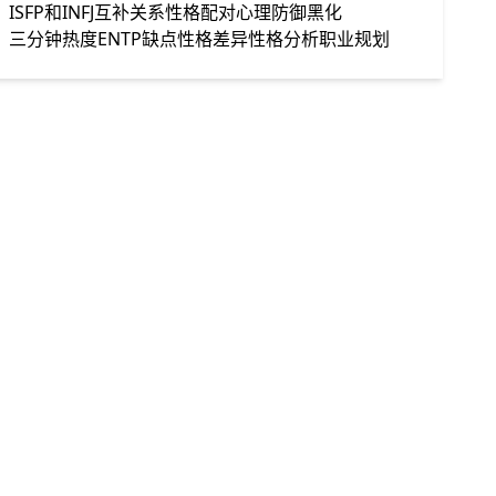
ISFP和INFJ
互补关系
性格配对
心理防御
黑化
三分钟热度
ENTP缺点
性格差异
性格分析
职业规划