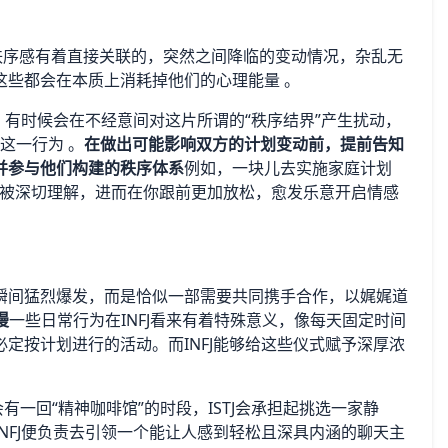
的秩序感有着直接关联的，突然之间降临的变动情况，杂乱无
这些都会在本质上消耗掉他们的心理能量 。
，有时候会在不经意间对这片所谓的“秩序结界”产生扰动，
这一行为 。
在做出可能影响双方的计划变动前，提前告知
并参与他们构建的秩序体系
例如，一块儿去实施家庭计划
觉得被深切理解，进而在你跟前更加放松，愈发乐意开启情感
瞬间猛烈爆发，而是恰似一部需要共同携手合作，以娓娓道
漫
一些日常行为在INFJ看来有着特殊意义，像每天固定时间
定按计划进行的活动。而INFJ能够给这些仪式赋予深厚浓
有一回“精神咖啡馆”的时段，ISTJ会承担起挑选一家静
NFJ便负责去引领一个能让人感到轻松且深具内涵的聊天主