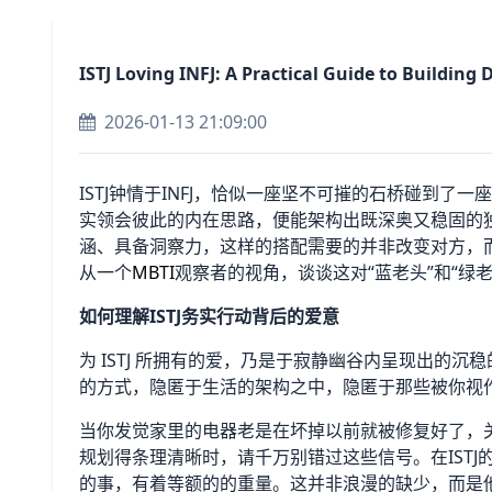
ISTJ Loving INFJ: A Practical Guide to Building
2026-01-13 21:09:00
ISTJ钟情于INFJ，恰似一座坚不可摧的石桥碰到
实领会彼此的内在思路，便能架构出既深奥又稳固的
涵、具备洞察力，这样的搭配需要的并非改变对方，而
从一个
MBTI
观察者的视角，谈谈这对“蓝老头”和“绿
如何理解ISTJ务实行动背后的爱意
为 ISTJ 所拥有的爱，乃是于寂静幽谷内呈现出的
的方式，隐匿于生活的架构之中，隐匿于那些被你视作
当你发觉家里的电器老是在坏掉以前就被修复好了，
规划得条理清晰时，请千万别错过这些信号。在ISTJ
的事，有着等额的的重量。这并非浪漫的缺少，而是