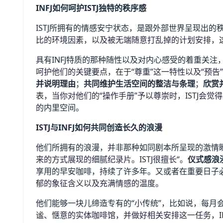
INFJ如何呵护ISTJ独特的秩序感
ISTJ所拥有的情感安宁状态，是跟外部世界呈现出
比的环境因素，以及被无端随意打乱掉的计划安排，
具有INFJ特质的那种随性以及对内心感受的着重关注
呵护他们的关键要点，在于“尊重”这一特性以及“预告”
并说明理由
；
共同维护生活空间的整洁与条理
；
欣赏
表，当你对他们的“操作手册”予以尊崇时，ISTJ会
的内里空间。
ISTJ与INFJ如何共同创造长久的浪漫
他们所拥有的浪漫，并非那种如同剧本所呈现的激情
来的方式展现的细腻纪录片。ISTJ很擅长“。
仪式感浪
享用的早安咖啡，持续了许多年。又或者在重要日子必
郁的象征含义以及充满情感的温度。
他们能够一块儿缔造专有的“小传统”，比如说，每月会
谧、惬意的实体咖啡馆，并做好相关安排这一任务，I