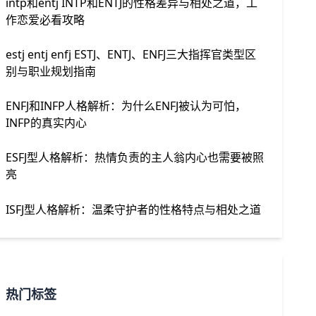
intp和entj INTP和ENTJ的性格差异与相处之道，工
作恋爱必看攻略
estj entj enfj ESTJ、ENTJ、ENFJ三大指挥官类型区
别与职业规划指南
ENFJ和INFP人格解析：为什么ENFJ被认为可怕，
INFP的真实内心
ESFJ型人格解析：热情负责的主人翁内心也需要被照
亮
ISFJ型人格解析：温柔守护者的性格特点与相处之道
热门标签