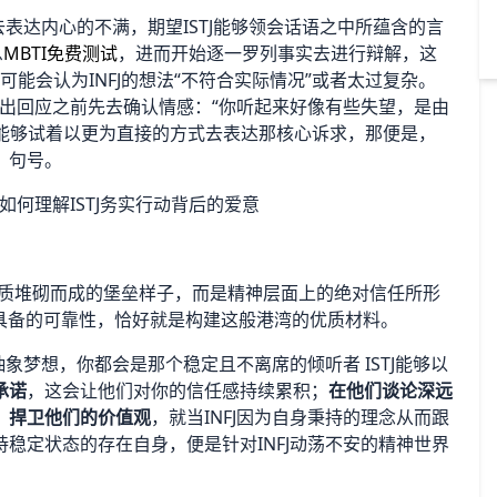
去表达内心的不满，期望ISTJ能够领会话语之中所蕴含的言
息
MBTI免费测试
，进而开始逐一罗列事实去进行辩解，这
J可能会认为INFJ的想法“不符合实际情况”或者太过复杂。
在做出回应之前先去确认情感：“你听起来好像有些失望，是由
能够试着以更为直接的方式去表达那核心诉求，那便是，
，句号。
由物质堆砌而成的堡垒样子，而是精神层面上的绝对信任所形
生具备的可靠性，恰好就是构建这般港湾的优质材料。
象梦想，你都会是那个稳定且不离席的倾听者 ISTJ能够以
承诺
，这会让他们对你的信任感持续累积；
在他们谈论深远
；
捍卫他们的价值观
，就当INFJ因为自身秉持的理念从而跟
稳定状态的存在自身，便是针对INFJ动荡不安的精神世界