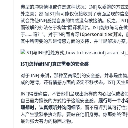
典型的冲突情境或许是这种状况：INFJ以委婉的方式
外之意；然而ISTJ有可能仅仅接收到了表面呈现的信
就会致使INFJ感觉自身的情感没有被接纳。反之，IST
而破解的办法在于构建“翻译机制”。ISTJ能够练习
于……吗？”。对于INFJ而言呀
16personalities测试
，
其中所需要的乃是情感方面的支持，并非是解决方案
ISTJ怎样给INFJ真正需要的安全感
对于 INFJ 来讲，那种至高级别的安全感，并非是
成的港湾，还有情感方面的坚定不移状态。ISTJ 天
INFJ得要确信，不管他们呈现出怎样的内心起伏或者抽
自己最为擅长的方式给予这般安全感。
履行每一个小
理想时，认真倾听并询问细节
，而不是评判其可行性
人产生激烈争执之际，要站在他们身旁。你那始终保持
最为强大有力的稳固之物。