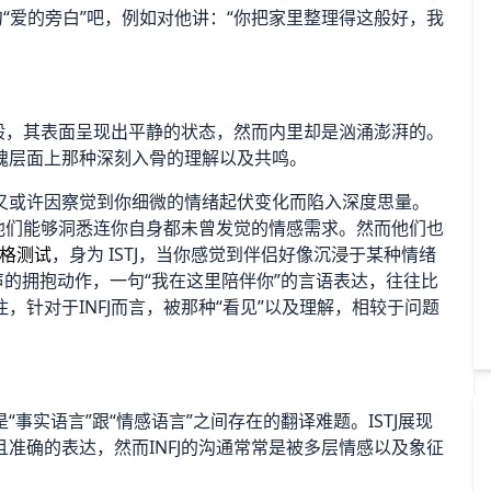
句“爱的旁白”吧，例如对他讲：“你把家里整理得这般好，我
一般，其表面呈现出平静的状态，然而内里却是汹涌澎湃的。
魂层面上那种深刻入骨的理解以及共鸣。
又或许因察觉到你细微的情绪起伏变化而陷入深度思量。
致使他们能够洞悉连你自身都未曾发觉的情感需求。然而他们也
人格测试
，身为 ISTJ，当你感觉到伴侣好像沉浸于某种情绪
声的拥抱动作，一句“我在这里陪伴你”的言语表达，往往比
针对于INFJ而言，被那种“看见”以及理解，相较于问题
事实语言”跟“情感语言”之间存在的翻译难题。ISTJ展现
准确的表达，然而INFJ的沟通常常是被多层情感以及象征