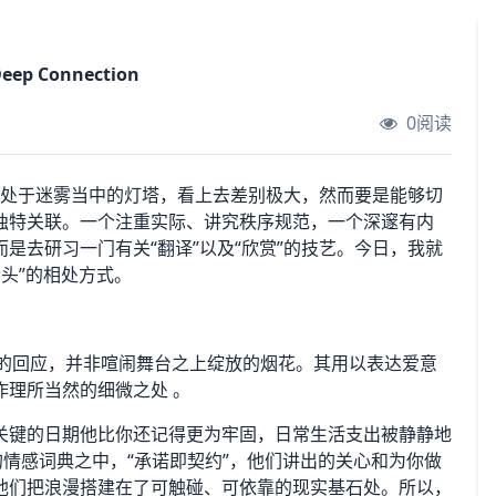
 Deep Connection
0阅读
了一座处于迷雾当中的灯塔，看上去差别极大，然而要是能够切
独特关联。一个注重实际、讲究秩序规范，一个深邃有内
是去研习一门有关“翻译”以及“欣赏”的技艺。今日，我就
老头”的相处方式。
沉稳的回应，并非喧闹舞台之上绽放的烟花。其用以表达爱意
理所当然的细微之处 。
关键的日期他比你还记得更为牢固，日常生活支出被静静地
的情感词典之中，“承诺即契约”，他们讲出的关心和为你做
他们把浪漫搭建在了可触碰、可依靠的现实基石处。所以，