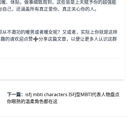
温暖、体贴，做事细致周到，这些皆是上天赋予你的超强能
你自己，还涵盖所有真正爱你、真正关心你的人。
却从不邀功的暖男或者暖女呢？又或者，实际上你就是这样
得有趣的请欢迎点赞➕分享这篇文章，以便让更多人认识这群
下一篇：
isfj mbti characters ISFJ型MBTI代表人物盘点
你眼熟的温柔角色都在这