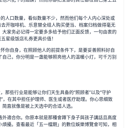
之一的人口数量，看似数量不少，然而他们每个人内心深处或
着去开咖啡机、乐意替全组人购买便当、档案归档做得毫无
，大家务必记得一定要多多给予他们正面反馈，一句由衷的
张五星级饭店礼券更具价值！
去关怀你自身，在照顾他人的前提条件下，是要妥善照料好自
了自己，你分明是一盏能够照亮他人的温暖小灯，可千万别
业，那些行业是能够让你们天生具备的“照顾者”以及“守护
理”，在其中担任护理师、医生或者医疗助理。你心思细致
，简直就像是被上天选中的合适人选。
格外適合你。你原本就是那種會蹲下身子與孩子講話且高度
小煩擾。查看最近「五一檔期」的數位娛樂博覽會可知，相