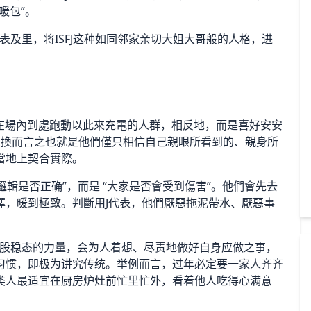
暖包”。
表及里，将ISFJ这种如同邻家亲切大姐大哥般的人格，进
需要在場內到處跑動以此來充電的人群，相反地，而是喜好安安
，換而言之也就是他們僅只相信自己親眼所看到的、親身所
當地上契合實際。
邏輯是否正确”，而是 “大家是否會受到傷害”。他們會先去
擇，暖到極致。判斷用J代表，他們厭惡拖泥帶水、厭惡事
犹似一股稳态的力量，会为人着想、尽责地做好自身应做之事，
习惯，即极为讲究传统。举例而言，过年必定要一家人齐齐
类人最适宜在厨房炉灶前忙里忙外，看着他人吃得心满意