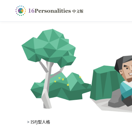
>
ISFJ型人格