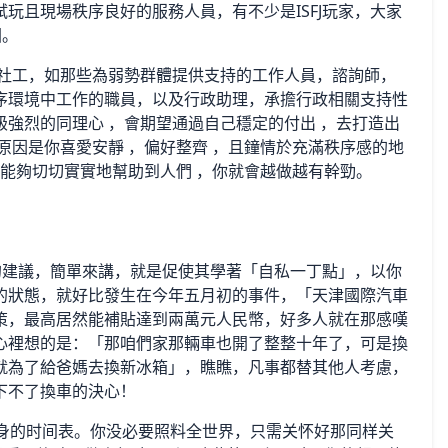
玩且現場秩序良好的服務人員，有不少是ISFJ玩家，大家
圍。
是社工，如那些為弱勢群體提供支持的工作人員，諮詢師，
序環境中工作的職員，以及行政助理，承擔行政相關支持性
強烈的同理心 ，會期望通過自己穩定的付出 ，去打造出
原因是你喜愛安靜 ，偏好整齊 ，且鐘情於充滿秩序感的地
，能夠切切實實地幫助到人們 ，你就會越做越有幹勁。
效的建議，簡單來講，就是促使其學著「自私一丁點」，以你
的狀態，就好比發生在今年五月初的事件，「天津國際汽車
策，最高居然能補貼達到兩萬元人民幣，好多人就在那感嘆
心裡想的是：「那咱們家那輛車也開了整整十年了，可是換
就為了給爸媽去換新冰箱」，瞧瞧，凡事都替其他人考慮，
下不了換車的決心！
瞧自身的时间表。你没必要照料全世界，只需关怀好那同样关