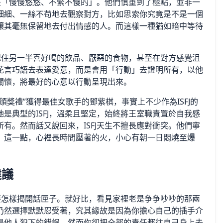
就是「慢慢悠悠、不緊不慢的」。他們慎重到了極點，並非一
細細、一絲不苟地去觀察對方，比如思索你究竟是不是一個
讓其毫無保留地去付出情感的人。而這樣一種猶如暗中等待
地記住另一半喜好喝的飲品、厭惡的食物，甚至在對方感覺沮
花言巧語去表達愛意，而是會用「行動」去證明所有，以他
關懷，將最好的心意以行動呈現出來。
獎禮”獲得最佳女歌手的鄧紫棋，事實上不少作為ISFJ的
是典型的ISFJ，溫柔且堅定，始終將王室職責置於自我感
有。然而話又說回來，ISFJ天生不擅長應對衝突。他們寧
。這一點，心裡長時間壓著的火，小心有朝一日悶燒至爆
建議
楚要怎樣揭開話匣子。就好比，看見家裡老是争争吵吵的那兩
仍然選擇默默忍受著，究其緣故是因為你擔心自己的插手介
是他人犯下的錯誤，然而你卻把全部的責任都往自己身上去