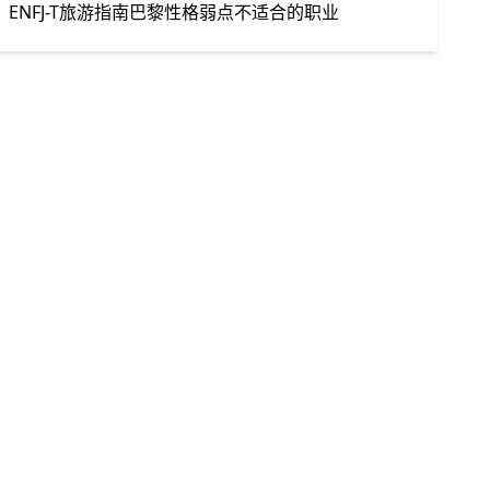
ENFJ-T
旅游指南
巴黎
性格弱点
不适合的职业