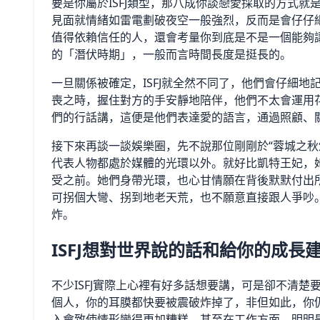
要是你屬於ISFJ類型，那八成你談戀愛採取的方式
見面就情緒如雷電劃破夜空一般強烈，反而是會仔仔
值得依賴信任的人，還會考量你到底是不是一個能夠
的「潛伏時期」，一般而言時間長度是挺長的。
一旦關係被確定，ISFJ就全然不同了，他們會仔細
喪之時，握住對方的手安靜地陪伴，他們不太會運用
們的行話講，這便是他們表達愛的語言，通過照顧、
接下來再談一談娛樂圈，先不說那位剛剛於“蓉城之秋頒
代表人物都處於媒體的光環以外。就好比凱特王妃，她
受之前。她們身帶光環，也心甘情願在背後默默付出所
可拐個大彎、拐到地老天荒，也不願意直接跟人爭吵
炸。
ISFJ想對世界說的話和給你的成長
不少ISFJ實際上心裡有好多話想要講，可是卻不清
個人，你的耳膜都快要被震破炸掉了，非但如此，你
入會致使情形變得更加糟糕。甚至在工作方面，明明