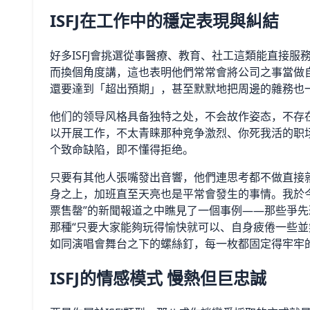
ISFJ在工作中的穩定表現與糾結
好多ISFJ會挑選從事醫療、教育、社工這類能直接
而換個角度講，這也表明他們常常會將公司之事當做自
還要達到「超出預期」，甚至默默地把周邊的雜務也
他们的领导风格具备独特之处，不会故作姿态，不存
以开展工作，不太青睐那种竞争激烈、你死我活的职
个致命缺陷，即不懂得拒绝。
只要有其他人張嘴發出音響，他們連思考都不做直接
身之上，加班直至天亮也是平常會發生的事情。我於
票售罄”的新聞報道之中瞧見了一個事例——那些爭
那種“只要大家能夠玩得愉快就可以、自身疲倦一些並無
如同演唱會舞台之下的螺絲釘，每一枚都固定得牢牢
ISFJ的情感模式 慢熱但巨忠誠