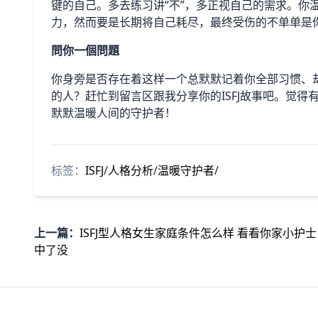
键的自己。多去练习讲“不”，多正视自己的需求。你
力，然而要是长期将自己耗尽，最终受伤的不单单是
問你一個問題
你身旁是否存在着这样一个总默默记着你全部习惯、
的人？赶忙到留言区跟我分享你的ISFJ故事吧。觉
默默温暖人间的守护者！
标签：
ISFJ
/
人格分析
/
温暖守护者
/
上一篇：
ISFJ型人格女生家庭条件怎么样 看看你家小护士
中了没