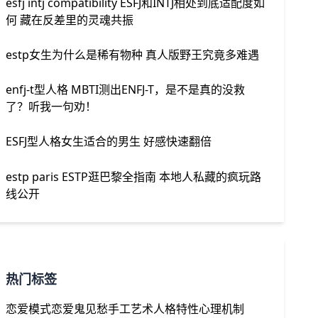
esfj intj compatibility ESFJ和INTJ相处到底适配度如
何 藏在反差里的灵魂共振
estp女生为什么是稀有物种 真人版野王究竟多难遇
enfj-t型人格 MBTI测出ENFJ-T，是不是真的没救
了？听我一句劝！
ESFJ型人格女生适合的男生 好感快速翻倍
estp paris ESTP逛巴黎全指南 本地人私藏的疯玩路
线公开
热门标签
恋爱模式
恋爱鬼见愁
手工艺术
人格特性
心理机制