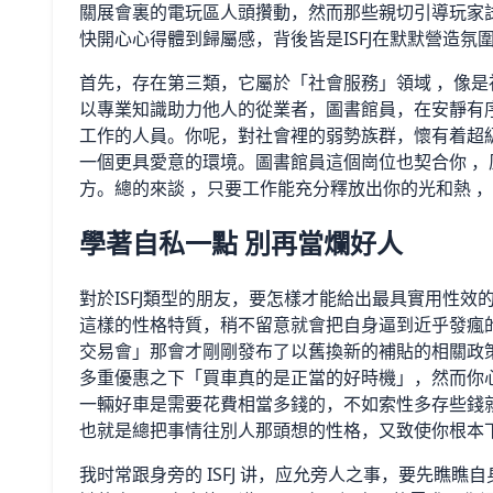
關展會裏的電玩區人頭攢動，然而那些親切引導玩家試
快開心心得體到歸屬感，背後皆是ISFJ在默默營造氛
首先，存在第三類，它屬於「社會服務」領域 ，像
以專業知識助力他人的從業者，圖書館員，在安靜有
工作的人員。你呢，對社會裡的弱勢族群，懷有着超級
一個更具愛意的環境。圖書館員這個崗位也契合你 ，
方。總的來談 ，只要工作能充分釋放出你的光和熱 
學著自私一點 別再當爛好人
對於ISFJ類型的朋友，要怎樣才能給出最具實用性
這樣的性格特質，稍不留意就會把自身逼到近乎發瘋
交易會」那會才剛剛發布了以舊換新的補貼的相關政
多重優惠之下「買車真的是正當的好時機」，然而你
一輛好車是需要花費相當多錢的，不如索性多存些錢
也就是總把事情往別人那頭想的性格，又致使你根本
我时常跟身旁的 ISFJ 讲，应允旁人之事，要先瞧