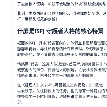
了最易被人使唤、却最不会喊累的那块“默默燃烧的暖
此刻，由身为MBTI分析师的我，引领你由始至终、从
行一番彻头彻尾的剖析！
什麼是ISFJ 守護者人格的核心特質
裡面的ISFJ，其中I代表著內向，他們並非是那種
靜靜地待著，專注於自身的所在世界裡。S代表實感
經歷過的，並不喜歡去空想那些不切實際的事情，相
情感用F代表，这类人做决定时首要考虑的常常并非 “
觀察他人的神色、體會他人的困境，之後才會做出選
情懸而未決，格外傾向於一切都依照計劃展開。
在《经理人》2026年5月最新文章内提及，ISFJ
喜爱秩序，关注岗位上的任务。他们存有一种特别的
整整围坐一处吃团圆饭，谁缺席谁便是大逆不道。这
足。