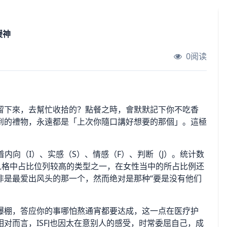
暖神
0阅读
留下來，去幫忙收拾的？點餐之時，會默默記下你不吃香
到的禮物，永遠都是「上次你隨口講好想要的那個」。這極
味着内向（I）、实感（S）、情感（F）、判断（J）。统计数
6型人格中占比位列较高的类型之一，在女性当中的所占比例还
非是最爱出风头的那一个，然而绝对是那种“要是没有他们
爆棚，答应你的事哪怕熬通宵都要达成，这一点在医疗护
对而言，ISFJ也因太在意别人的感受，时常委屈自己，成