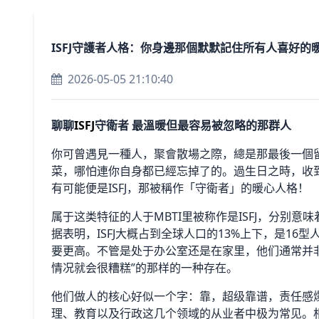
ISFJ守護者人格：你身邊那個默默記住所有人喜好的
2026-05-05 21:10:40
聊聊
ISFJ
守衛者 最溫暖但最容易被忽略的那群人
你可曾遇見一種人，聚會散場之際，總是那最後一個
菜，哪怕連你自身都已經忘掉了的。過生日之時，收
有可能便是ISFJ，那被稱作「守衛者」的暖心人格！
属于这类特征的人于MBTI里被称作是ISFJ，分别意
据表明，ISFJ大概占到全球人口的13%上下，是1
要更高。不管是处于办公室还是在家里，他们通常并
情况就会很糟糕”的那样的一种存在。
他们做人的核心好似一个字：靠，超级靠谱，责任感
理、教育以及行政这几个领域的从业者中极为常见。相