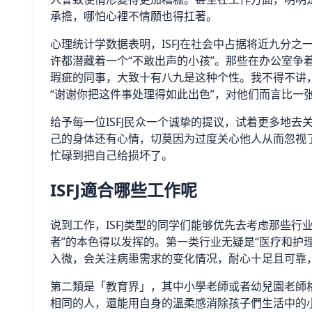
承擔，哪怕心裡不情願也得扛著。
心理统计学数据表明，ISFJ在社会中占据将近九分
许都潜藏着一个“不敢出声的小孩”。那些在办公室争
瑕疵的同事，大致十有八九是这种个性。我不得不讲
“谢谢你把这件事处理得如此出色”，对他们而言比一
给予每一位ISFJ民众一个诚挚的提议，试着更多地
己的身体还有心情，切莫因为过度关心他人从而忽视
忙碌到把自己给损坏了。
ISFJ適合哪些工作呢
说到工作，ISFJ类型的同学们能够优先去考虑那些行
者”的本色得以发挥的。第一类行业无疑是“医疗和护
入微，会关注病患需求的变化情况，耐心十足且可靠
第二類是「教育界」，其中小學老師或者幼兒園老師
相同的人，還能用自身的溫柔感消除孩子們生活中的