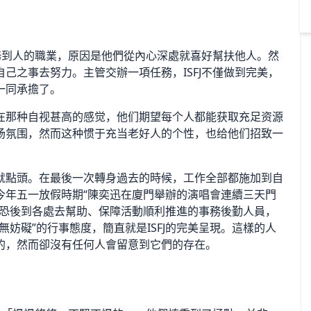
服務到人的職業，原因是他們從內心深處就喜好幫扶他人。然
己之事去努力。主管交辦一項任務，ISFJ不僅做到完美，
一同承擔了。
在那种自视甚高的感觉，他们期望每个人都能获取充足资源
场氛围，然而这种惯于充当老好人的个性，也给他们招致一
就點頭。在最後一次轉身過去的時候，工作全部都施加到自
今年五一放假時期“陳奕迅在廈門舉辦的演唱會連續三天門
先恐後到各處去幫助、保障活動順利推進的事務後勤人員，
妨礙”的行事態度，簡直就是ISFJ的完美呈現。這樣的人
的，然而卻沒有任何人會留意到它們的存在。