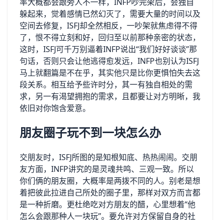
率大概都会跟旁人不一样，INFP吵完架后，会独自
躲起来，觉着感情已然幻灭了，需要大量的时间以及
空间去修复，ISFJ却全然相反，一吵架就焦虑得不得
了，恨不得立刻和好，回归至以前那种亲密的状态，
这时，ISFJ可千万别逼着INFP说出“我们好好谈谈”那
句话，否则只会让他逃得愈发远，INFP也别认为ISFJ
马上就翻篇是不在乎，其实他只是比你更惧怕失去这
段关系。相互给予些许时分，其一有独自相处的需
求，另一有渴望拥抱的需求，且都要让对方明晰，我
依旧对你饱含爱意。
朋友圈子玩不到一块怎么办
交朋友时，ISFJ所图的是知根知底、热热闹闹。交朋
友方面，INFP讲究的是灵魂共鸣、三观一致。所以
你们俩的朋友圈，大概率是两拨不同的人。别老是想
着把彼此拉进自己所处的圈子里，那样对双方而言都
是一种折磨。更杜绝吃对方朋友的醋，心里想着“他
怎么会跟那种人一块玩”。要允许对方保留自身的社