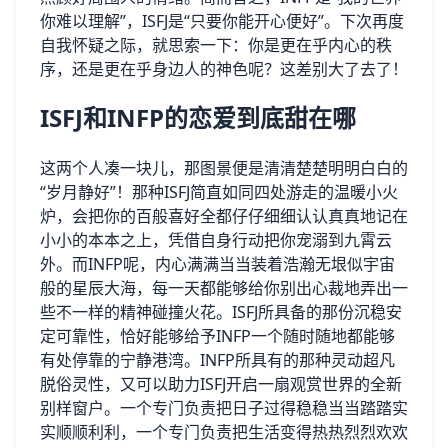
你难以理解”，ISFJ是“只要你能开心便好”。下次再度
自我怀疑之际，就思索一下：你是更在乎内心的秩
序，还是更在乎身边人的神色呢？这差别大了去了！
ISFJ和INFP的恋爱到底甜在哪
这两个人凑一块儿，那图景便是清清楚楚明明白白的
“岁月静好”！那种ISFJ简直如同四处游走的温暖小火
炉，会把你的百般喜好全都仔仔细细认认真真地记在
小小的本本之上，凭借自身行动把你宠溺到九霄云
外。而INFP呢，内心满满当当装着浩瀚无垠似宇宙
般的星辰大海，每一天都能够给你别出心裁地弄出一
些不一样的精神碰撞火花。ISFJ所具备的那份沉稳安
定可靠性，恰好能够给予INFP一个随时随地都能够
有处停靠的宁静港湾。INFP所具有的那种灵动超凡
脱俗灵性，又可以助力ISFJ开启一扇观赏世界的全新
别样窗户。一个专门负责把日子过得稳稳当当踏踏实
实顺顺利利，一个专门负责把生活变得热热烈烈欢欢