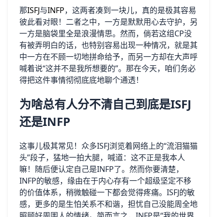
那
ISFJ
与
INFP
，这两者凑到一块儿，真的是极其容易
彼此看对眼！二者之中，一方是默默用心去守护，另
一方是脑袋里全是浪漫情思。然而，倘若这组CP没
有被弄明白的话，也特别容易出现一种情况，就是其
中一方在不顾一切地拼命给予，而另一方却在大声呼
喊着说“这并不是我所想要的”。那在今天，咱们务必
得把这件事情彻彻底底地聊个通透！
为啥总有人分不清自己到底是ISFJ
还是INFP
这事儿极其常见！众多ISFJ浏览着网络上的“流泪猫猫
头”段子，猛地一拍大腿，喊道：这不正是我本人
嘛！随后便认定自己是INFP了。然而你要清楚，
INFP的敏感，缘由在于内心存有一个超级坚定不移
的价值体系，稍微触碰一下都会觉得疼痛。ISFJ的敏
感，更多的是生怕关系不和谐，担忧自己没能周全地
照顾好周围人的情绪。简而言之，INFP是“我的世界