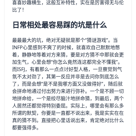
喜喜妙趣横生，这般互补特性，实在是厉害得无与伦
比了！
日常相处最容易踩的坑是什么
最最最大的坑，绝对无疑就是那个“猜谜游戏”。当
INFP心里感到不爽了的时候，就喜欢自己默默地憋
着，静静地等着对方来猜，要是对方猜不中那就会更
加生气，心里会想“你怎么竟然连这都完全不懂我”。
而ISFJ，有着那么一点点讨好型人格，一旦察觉到气
氛不太对劲了，其第一反应并非是去问你到底怎么
了，而是会想“是不是我哪方面又没做得好”，随后就
会拼命地通过付出努力来进行弥补。一个是不顾一切
地拼命给，一个是绞尽脑汁地拼命猜，到最后，两个
人居然还都觉得特别委屈。实际上，哪里会有那么多
所谓的默契，你要是一直都不说出来，我是实实在在
真的猜不到。直接把心里话说出来，肯定绝对比什么
都要强得多。