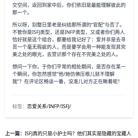
交空间，返回到家中后，你们依旧是最能理解彼此的
那一个。
所以呀，别整日里老是纠结那所谓的“官配”与否了。
不管你是ISFJ类型，还是INFP类型，又或者你们两人
恰好就是这个组合，都要给我记好了：爱并非是去寻
觅一个毫无瑕疵的人，而是要学会用一种能发现其完
美之处的眼光，去赏识那个存在不完美之处的人。
想问一下你，于你们平常的相处期间，是否存在某一
个瞬间，你忽然感觉“他/她仿佛压根儿就不理解
我”？在评论区畅谈一番，没准儿对方正在瞅着呢！
标签：
恋爱关系
/
INFP
/
ISFJ
/
上一篇：
ISFJ真的只是小护士吗？他们其实是隐藏的宝藏人