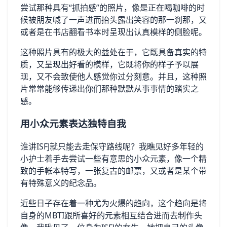
尝试那种具有“抓拍感”的照片，像是正在喝咖啡的时
候被朋友喊了一声进而抬头露出笑容的那一刹那，又
或者是在书店翻看书本时呈现出认真模样的侧脸呢。
这种照片具有的极大的益处在于，它既具备真实的特
质，又呈现出好看的模样，它既将你的样子予以展
现，又不会致使他人感觉你过分刻意。并且，这种照
片常常能够传递出你们那种默默从事事情的踏实之
感。
用小众元素表达独特自我
谁讲ISFJ就只能去走保守路线呢？我瞧见好多年轻的
小护士着手去尝试一些有意思的小众元素，像一个精
致的手帐本特写，一张复古的邮票，又或者是某个带
有特殊意义的纪念品。
近些日子存在着一种尤为火爆的趋向，这个趋向是将
自身的MBTI跟所喜好的元素相互结合进而去制作头