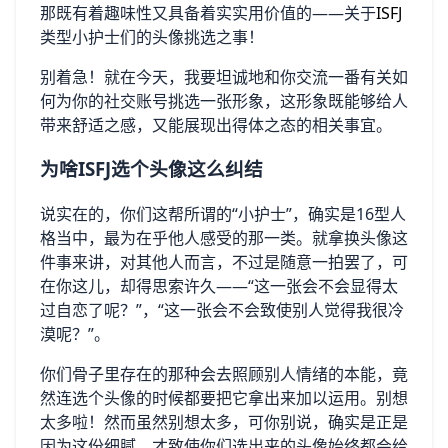
那既有着趣味性又具备着实实用价值的——关于
ISFJ
类型小护士们的头像挑选之事！
别着急！就在今天，我要坦诚地和你交流一番有关如
何为你的社交账号挑选一张形象，这形象既能够给人
带来舒适之感，又能展现出得体之态的相关事宜。
为啥ISFJ选个头像这么纠结
说实在的，你们这帮所谓的“小护士”，确实是16型人
格当中，最为在乎他人感受的那一类。就拿换头像这
件事来讲，对其他人而言，不过是随意一拍罢了，可
在你这儿，却得思索许久——“这一张会不会显得太
过自恋了呢？”，“这一张会不会致使别人觉得我很冷
漠呢？”。
你们骨子里存在的那种会去照顾别人情绪的本能，竟
然连选个头像的时候都要把它拿出来加以运用。别想
太多啦！然而虽然别想太多，可你别说，确实是正是
因为这份细腻，才致使你们选出来的头像始终都会给