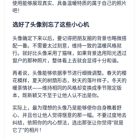
使用能够展现真实、具备温暖特质的属于自己的照片
吧！
选好了头像别忘了这些小心机
头像确定下来以后，要记得把朋友圈的背景也略微搭
配一番。不需要太过刻意，维持一致的温暖风格就
行。就好比头像采用了猫咪，如果背景选用阳光透过
窗户的那种照片，整体看上去就会显得十分和谐。
再者说，头像能够依据季节进行细微调整。春天的樱
花模样，夏天的树荫形态，秋天的落叶样子，冬天的
暖茶情状——维持相同的风格却变换成季节限定版
本，既新颖又不至于让他人认不出是你。
实际上，最为理想的头像乃是能够使你自身瞧着舒
心、并且也让他人觉得惬意的那一幅。不要过度地去
纠结，依照你的内心想法，选出那张让你觉得“就是
它了”的相片！