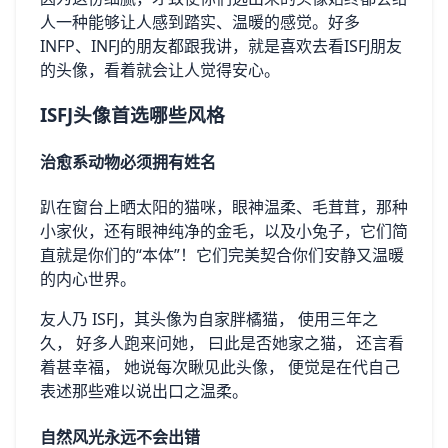
人一种能够让人感到踏实、温暖的感觉。好多
INFP、INFJ的朋友都跟我讲，就是喜欢去看ISFJ朋友
的头像，看着就会让人觉得安心。
ISFJ头像首选哪些风格
治愈系动物必须拥有姓名
趴在窗台上晒太阳的猫咪，眼神温柔、毛茸茸，那种
小家伙，还有眼神纯净的金毛，以及小兔子，它们简
直就是你们的“本体”！它们完美契合你们安静又温暖
的内心世界。
友人乃 ISFJ，其头像为自家胖橘猫， 使用三年之
久， 好多人跑来问她， 曰此是否她家之猫， 还言看
着甚幸福， 她说每次瞅见此头像， 便觉是在代自己
表述那些难以说出口之温柔。
自然风光永远不会出错