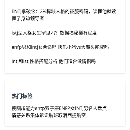
ENTJ拿破仑：2%稀缺人格的征服密码，读懂他就读
懂了身边领导者
istj型人格女生罕见吗？数据揭秘稀有程度
enfp男和intj女合适吗 快乐小狗vs大魔头能成吗
intj和istj性格搭配分析 他们适合做情侣吗
热门标签
梗图
超能力
entp双子座
ENFP女
INTJ男
名人盘点
情感关系
集体诉讼
航班取消
西捷航空