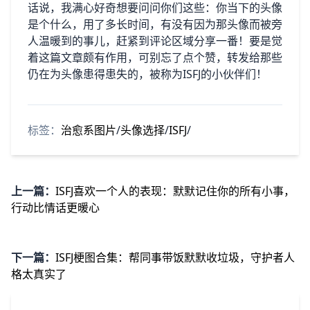
话说，我满心好奇想要问问你们这些：你当下的头像
是个什么，用了多长时间，有没有因为那头像而被旁
人温暖到的事儿，赶紧到评论区域分享一番！要是觉
着这篇文章颇有作用，可别忘了点个赞，转发给那些
仍在为头像患得患失的，被称为ISFJ的小伙伴们！
标签：
治愈系图片
/
头像选择
/
ISFJ
/
上一篇：
ISFJ喜欢一个人的表现：默默记住你的所有小事，
行动比情话更暖心
下一篇：
ISFJ梗图合集：帮同事带饭默默收垃圾，守护者人
格太真实了