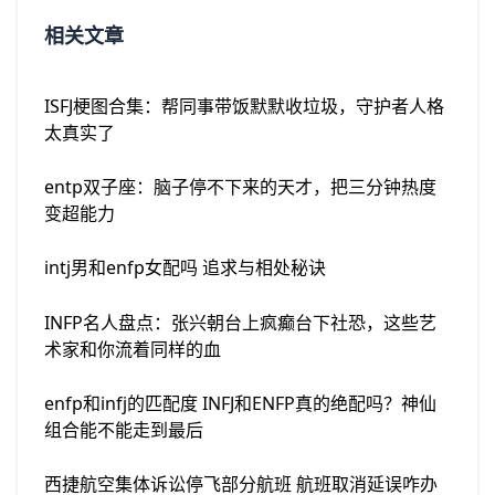
相关文章
ISFJ梗图合集：帮同事带饭默默收垃圾，守护者人格
太真实了
entp双子座：脑子停不下来的天才，把三分钟热度
变超能力
intj男和enfp女配吗 追求与相处秘诀
INFP名人盘点：张兴朝台上疯癫台下社恐，这些艺
术家和你流着同样的血
enfp和infj的匹配度 INFJ和ENFP真的绝配吗？神仙
组合能不能走到最后
西捷航空集体诉讼停飞部分航班 航班取消延误咋办