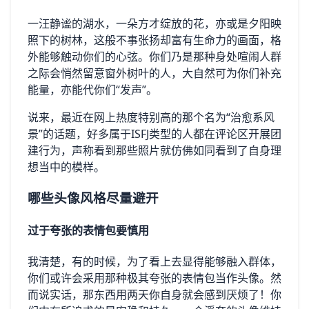
一汪静谧的湖水，一朵方才绽放的花，亦或是夕阳映
照下的树林，这般不事张扬却富有生命力的画面，格
外能够触动你们的心弦。你们乃是那种身处喧闹人群
之际会悄然留意窗外树叶的人，大自然可为你们补充
能量，亦能代你们“发声”。
说来，最近在网上热度特别高的那个名为“治愈系风
景”的话题，好多属于ISFJ类型的人都在评论区开展团
建行为，声称看到那些照片就仿佛如同看到了自身理
想当中的模样。
哪些头像风格尽量避开
过于夸张的表情包要慎用
我清楚，有的时候，为了看上去显得能够融入群体，
你们或许会采用那种极其夸张的表情包当作头像。然
而说实话，那东西用两天你自身就会感到厌烦了！你