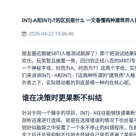
INTJ-A和INTJ-T的区别是什么 一文看懂两种建筑师人
2026-04-22 19:06:40
朋友圈近期被SBTI人格测试刷屏了！那个把测试结果转
欢乐。玩笑暂且搁置一旁，回归到正经八百的MBTI
一个神秘字母，时而为A，时而为T？这两个字母，
们来讲讲INTJ - A和INTJ - T这两种所谓的“
外表之下，实际跳动着的到底是哪一种内在核心呢。
谁在决策时更果断不纠结
针对于同一个棘手的项目，INTJ - A往往能够快
剖析迅速进行选择。就是在选择错误的情况下也丝毫不会
则好似脑袋之中安置了一个永不停止的纠错程序，在
定之后还总是抑制不住地去怀疑自己是否遗漏了某些因