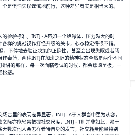
一个是惧怕失误谨慎地前行，这种差异着实是相当大的。
检验标准。INTJ - A宛如一个绝缘体，压力越大的时
种各样的挑战视作打怪升级的关卡，心态稳定得很不错。
自我怀疑，不停地去验证决策的正确性，甚至会出现失眠或者肠
作毒药，两种INTJ在加班之际的精神状态全然是两个不同
网友所讲的那样，每一次面临考试的时候，都会焦虑至极，一
轻松感。
场合里的表现差异显著，INTJ - A于人群当中更为从容，
际亦能轻易把握社交尺度，INTJ - T则并非如此，易于
演无数次他人会怎样看待自身的发言，社交耗费能量特别