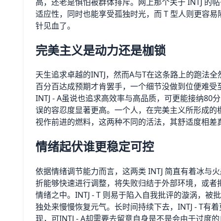
高，还老是惧怕被群体排斥。网上那个关于 INTJ 
适应性，同时也能享受孤独时光，而 T 型人则更容
针见血了。
完美主义是动力还是枷锁
天生追求卓越的INTJ，然而A与T在这条路上的跑法全然
百分百达成预期才肯罢手，一个细节没做到位便难受
INTJ - A虽说也追求高效率与高品质，可更能接纳
误的容忍度显著更高。一个人，在完美主义所形成的
视作前进的燃料，这两种不同的活法，其舒适度相差
情绪起伏谁更稳定可控
依据情绪调节能力而言，这两类 INTJ 简直有着冰与火
折能够快速进行调整，将失败归结于外部环境，或者
情绪之中。INTJ - T 则易于陷入自我批评的漩涡
独处来慢慢恢复元气。长时间持续下去，INTJ - 
现，可INTJ - A却需要去留意自身是不是会由于