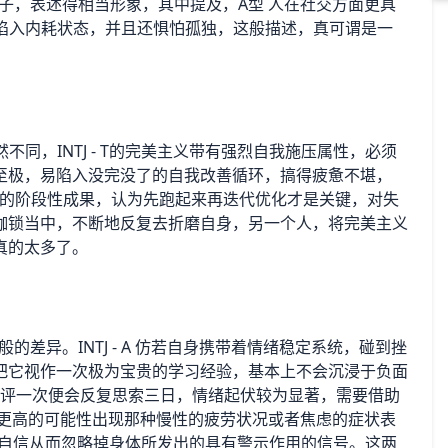
的帖子，表述得相当形象，其中提及，A型 人在社交方面更具
易陷入内耗状态，并且还惧怕孤独，这般描述，真可谓是一
不同，INTJ - T的完美主义带有强烈自我施压属性，必须
至极，易陷入没完没了的自我改善循环，搞得疲惫不堪，
80分的阶段性成果，认为先跑起来再迭代优化才是关键，对失
枷锁当中，不断地反复去折磨自身，另一个人，将完美主义
真的太多了。
般的差异。INTJ - A 仿若自身携带着情绪稳定系统，碰到挫
把它视作一次极为宝贵的学习经验，基本上不会沉浸于负面
，被批评一次便会反复思索三日，情绪起伏较为显著，需要借助
T有着更高的可能性出现那种慢性的疲劳状况或者焦虑的症状表
过度的自信从而忽略掉身体所发出的具有警示作用的信号。这两