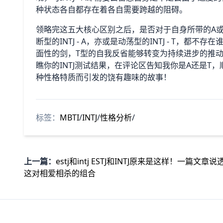
种状态各自都存在着各自需要跨越的阻碍。
领略完这五大核心区别之后，是否对于自身所带的A
断型的INTJ - A，亦或是动荡型的INTJ - T，
面性的剑，T型的自我反省能够转变为持续进步的推
瞧你的INTJ测试结果，在评论区告知我你是A还是
种性格特质而引发的饶有趣味的故事！
标签：
MBTI
/
INTJ
/
性格分析
/
上一篇：
estj和intj ESTJ和INTJ原来是这样！一篇文章说
这对相爱相杀的组合