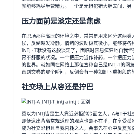
就能够耗尽半管精力。一个是无惧犯错大胆去闯，另
压力面前是淡定还是焦虑
在职场那种高压的环境之中，常常是用来区分这两类人的
候，反倒越发冷静，情绪的波动极其微小，能够将各
INTJ - T就没有这般淡定了，面临时容易疯狂地
胃不舒服的状况。一个把压力当作补药，一个把压力当
的世界。就如同在网络上那位宣称自己是INTJ-T的
直到交卷的那个瞬间，反倒会有一种如卸下重担般的
社交场上从容还是拧巴
莫以为INTJ皆是生人靠近必拒的冷面之人，A与T于社交
即便道出背离常规道理的观点也毫不在乎，在享受孤独之
成为社交恐惧且自我内耗之人，会事先在心中反复预