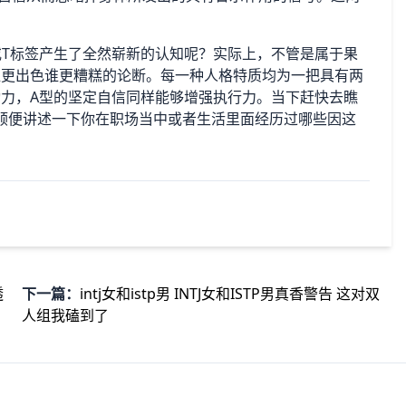
或T标签产生了全然崭新的认知呢？实际上，不管是属于果
都不存在谁更出色谁更糟糕的论断。每一种人格特质均为一把具有两
动力，A型的坚定自信同样能够增强执行力。当下赶快去瞧
T，顺便讲述一下你在职场当中或者生活里面经历过哪些因这
透
下一篇：
intj女和istp男 INTJ女和ISTP男真香警告 这对双
人组我磕到了