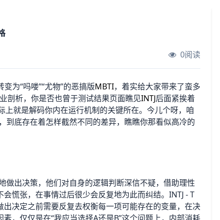
格
0阅读
变为“吗喽”“尤物”的恶搞版
MBTI
，着实给大家带来了蛮多
专业剖析，你是否也曾于测试结果页面瞧见
INTJ
后面紧挨着
实际上就是解码你内在运行机制的关键所在。今儿个呀，咱
建筑师”人格，到底存在着怎样截然不同的差异，瞧瞧你那看似高冷的
速果断地做出决策，他们对自身的逻辑判断深信不疑，借助理性
慌张，在事情过后很少会反复地为此而纠结。INTJ - T
做出决定之前需要反复去权衡每一项可能存在的变量，在决
素，仅仅是在“我应当选择A还是B”这个问题上，内部消耗