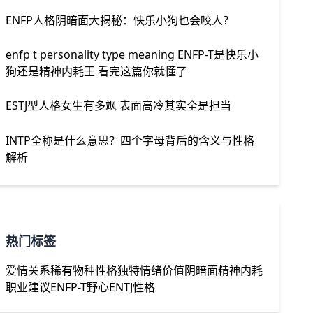
ENFP人格阴暗面大揭秘：快乐小狗也会咬人？
enfp t personality type meaning ENFP-T是快乐小
狗还是精神内耗王 看完这篇你就懂了
ESTJ型人格女生有多飒 表面高冷其实全是担当
INTP全称是什么意思？四个字母背后的含义与性格
解析
热门标签
爱情关系
稀有物种
性格独特
情绪价值
阴暗面
精神内耗
职业建议
ENFP-T
野心
ENTJ性格