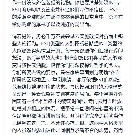
作一份没有外包装纸的礼物。你也要清楚知晓INTJ，
ESTJ的唠叨以及管束并非是他们对你不信任， ESTJ
的爱意全部隐匿在那些零零碎碎的日常当中，隐匿在
给你购置的厚袜子以及炖好的汤里面。
倘若另外，务必千万不要尝试去实施改造对抗面上那
些人的行为。ESTJ类型的人别怀揣着期望INTJ类型的
人能够变得热情且开朗，每一天都跟你们汇报行踪的
想法；INTJ类型的人也别抱有幻想ESTJ类型的人能够
变得随性又洒脱，陪伴你们在深夜探讨哲学的念头。
你们所要去做的要点，是在家庭里面划分明确“各自
所属的区域地盘”。举例来说，客厅依据ESTJ的标准
范畴维持整洁有序的状态，书房按照INTJ的风格样式
呈现出一种看似杂乱实则有序的局面。每个星期准许
固定有一个“相互怼斗的特定时间”，专门去用以吐露
吐槽对方相应的情况。把平常一直憋闷在心里的不满
情绪全部都倾诉讲解出来，倾诉讲解完毕之后就当作
已经翻过这一篇，不允许心存记恨。这两种人格类型
的人虽然显露出彼此之间相互矛盾不合的态势，然而