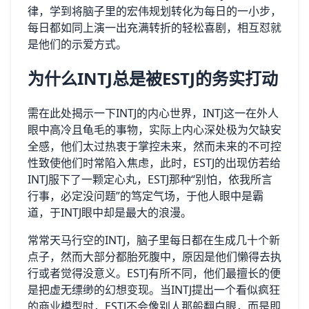
律，学到将脑子里的宏伟规划转化为每日的一小步，
每日都如同上演一出充满转折的轻松喜剧，相互怼就
是他们的示爱方式。
为什么INTJ总是被ESTJ的务实打动
需在此处揭示一下INTJ的内心世界，INTJ这一在外人
眼中高冷且龟毛的事物，实际上内心深处极为欠缺安
全感，他们太过热衷于掌控未来，然而未来的不可控
性致使他们时常陷入焦虑，此时，ESTJ的出现仿若给
INTJ服下了一颗定心丸，ESTJ那种“别怕，依我所言
行事，必定没问题”的笃定气场，于他人眼中是霸
道，于INTJ眼中却是最大的浪漫。
常常天马行空的INTJ，脑子里每日都在生成几十个新
点子，然而大部分都胎死腹中，原因是他们懒得去执
行或者觉得没意义。ESTJ有所不同，他们最擅长的便
是把虚无缥缈的幻想变现。当INTJ提出一个看似疯狂
的商业模型时，ESTJ不会像别人那般翻白眼，而是即