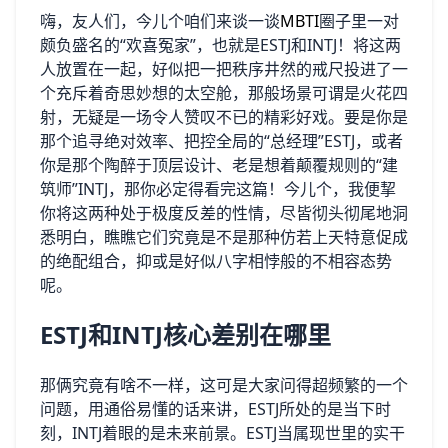
嗨，友人们，今儿个咱们来谈一谈
MBTI
圈子里一对
颇负盛名的“欢喜冤家”，也就是ESTJ和INTJ！将这两
人放置在一起，好似把一把秩序井然的戒尺投进了一
个充斥着奇思妙想的太空舱，那般场景可谓是火花四
射，无疑是一场令人赞叹不已的精彩好戏。要是你是
那个追寻绝对效率、把控全局的“总经理”ESTJ，或者
你是那个陶醉于顶层设计、老是想着颠覆规则的“建
筑师”INTJ，那你必定得看完这篇！今儿个，我便挈
你将这两种处于极度反差的性情，尽皆彻头彻尾地洞
悉明白，瞧瞧它们究竟是不是那种仿若上天特意促成
的绝配组合，抑或是好似八字相悖般的不相容态势
呢。
ESTJ和INTJ核心差别在哪里
那俩究竟有啥不一样，这可是大家问得超频繁的一个
问题，用通俗易懂的话来讲，ESTJ所处的是当下时
刻，INTJ着眼的是未来前景。ESTJ当属现世里的实干