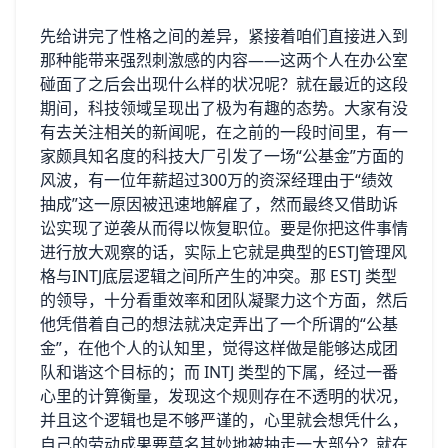
先给讲完了性格之间的差异，紧接着咱们直接进入到
那种能带来强烈刺激感的内容——这两个人在办公室
碰面了之后会出现什么样的状况呢？就在最近的这段
期间，科技领域呈现出了极为有趣的态势。大家有没
有去关注相关的新闻呢，在之前的一段时间里，有一
家颇具知名度的科技大厂引发了一场“公基金”方面的
风波，有一位年薪超过300万的资深经理由于“绩效
抽成”这一原因被迅速地解雇了，然而最终又借助诉
讼实现了逆袭从而得以恢复职位。要是你把这件事情
进行放大观察的话，实际上它就是典型的ESTJ管理风
格与INTJ底层逻辑之间所产生的冲突。那 ESTJ 类型
的领导，十分看重效率和团队凝聚力这个方面，然后
他凭借着自己的想法就决定弄出了一个所谓的“公基
金”，在他个人的认知里，觉得这样做是能够达成团
队和谐这个目标的；而 INTJ 类型的下属，经过一番
心里的计算衡量，发现这个规则存在不透明的状况，
并且这个逻辑也是不够严谨的，心里就会想凭什么，
自己的劳动成果要莫名其妙地被抽走一大部分？就在