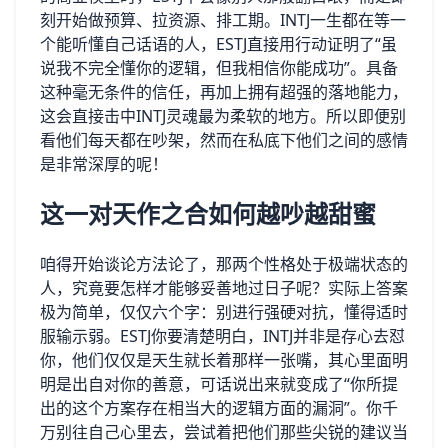
刻开始做预算、拉资源、排工期。INTJ一生都在等一
个能听懂自己话语的人，ESTJ直接用行动证明了“虽
说我不完全懂你的逻辑，但我相信你能成功”。具备
这种毫无条件的信任，再加上拥有超强的落地能力，
这会直接击中INTJ灵魂最为柔软的地方。所以即便别
看他们每天都在吵架，然而在私底下他们之间的感情
是非常深厚的呢！
这一对天作之合如何越吵越甜蜜
咱得开始谈论方法论了，那两个性格处于极端状态的
人，究竟要怎样才能够妥善地过日子呢？实际上答案
极为简单，仅仅六个字：别进行强硬对抗，懂得适时
服输示弱。ESTJ你要清楚明白，INTJ并非是存心去怼
你，他们仅仅是天生就长着那样一张嘴，其心里面明
明是出自对你的善意，可话说出来就变成了“你所提
出的这个方案存在相当大的逻辑方面的漏洞”。你千
万别往自己心里去，尝试着把他们那些尖锐的建议当