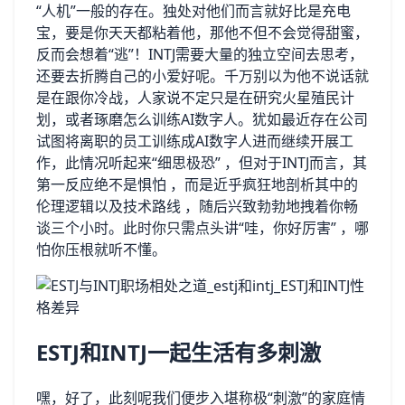
“人机”一般的存在。独处对他们而言就好比是充电
宝，要是你天天都粘着他，那他不但不会觉得甜蜜，
反而会想着“逃”！INTJ需要大量的独立空间去思考，
还要去折腾自己的小爱好呢。千万别以为他不说话就
是在跟你冷战，人家说不定只是在研究火星殖民计
划，或者琢磨怎么训练AI数字人。犹如最近存在公司
试图将离职的员工训练成AI数字人进而继续开展工
作，此情况听起来“细思极恐” ，但对于INTJ而言，其
第一反应绝不是惧怕 ，而是近乎疯狂地剖析其中的
伦理逻辑以及技术路线 ，随后兴致勃勃地拽着你畅
谈三个小时。此时你只需点头讲“哇，你好厉害” ，哪
怕你压根就听不懂。
ESTJ和INTJ一起生活有多刺激
嘿，好了，此刻呢我们便步入堪称极“刺激”的家庭情