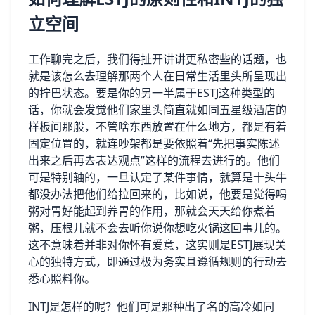
立空间
工作聊完之后，我们得扯开讲讲更私密些的话题，也
就是该怎么去理解那两个人在日常生活里头所呈现出
的拧巴状态。要是你的另一半属于ESTJ这种类型的
话，你就会发觉他们家里头简直就如同五星级酒店的
样板间那般，不管啥东西放置在什么地方，都是有着
固定位置的，就连吵架都是要依照着“先把事实陈述
出来之后再去表达观点”这样的流程去进行的。他们
可是特别轴的，一旦认定了某件事情，就算是十头牛
都没办法把他们给拉回来的，比如说，他要是觉得喝
粥对胃好能起到养胃的作用，那就会天天给你煮着
粥，压根儿就不会去听你说你想吃火锅这回事儿的。
这不意味着并非对你怀有爱意，这实则是ESTJ展现关
心的独特方式，即通过极为务实且遵循规则的行动去
悉心照料你。
INTJ是怎样的呢？他们可是那种出了名的高冷如同