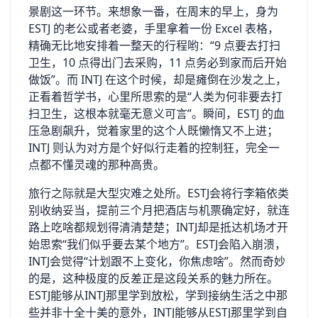
景剧这一环节。来想象一番，在周末的早上，身为
ESTJ 的老公或者老婆，手里拿着一份 Excel 表格，
精确无比地安排着一整天的行程哟：“9 点要去打扫
卫生，10 点得出门去采购，11 点务必到家而后开始
做饭”。而 INTJ 在这个时候，却是瘫倒在沙发之上，
正看着哲学书，心里所思索的是“人类为何非要去打
扫卫生，这根本就毫无意义可言”。瞬间，ESTJ 的血
压急剧飙升，觉着家里的这个人既懒惰又不上进；
INTJ 则认为对方是个好似行走着的控制狂，完全一
点都不懂灵魂的那种高贵。
旅行之际就是大型灾难之处所。ESTJ会将行李箱依类
别收纳妥当，提前三个月把酒店与机票确定好，就连
路上吃啥都规划得清清楚楚；INTJ却是抵达机场才开
始思索“我们似乎要去某个地方”。ESTJ会陷入崩溃，
INTJ会觉得“计划跟不上变化，你焦虑啥”。然而奇妙
的是，这种极度的反差正是这段关系的魅力所在。
ESTJ能够从INTJ那里学到放松，学到接纳生活之中那
些并非十全十美的意外，INTJ能够从ESTJ那里学到自