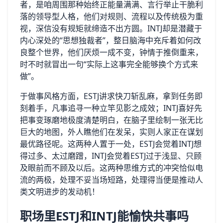
者，是咱周围那种始终正能量满满、言行举止干脆利
落的领导型人格，他们对规则、流程以及传统极为重
视，深信没有规矩就缔造不出方圆。INTJ却是潜藏于
内心深处的“思想独裁者”，整日脑海中充斥着如何改
良整个世界，他们厌烦一成不变，钟情于推倒重来，
时不时就冒出一句“实际上这事完全能够换个方式来
做”。
于做事风格方面，ESTJ讲求快刀斩乱麻，拿到任务即
刻着手，凡事追寻一种立竿见影之成效；INTJ喜好先
把事变琢磨地极度清楚明白，在脑子里绘制一张无比
巨大的地图，外人瞧他们在发呆，实则人家正在谋划
最优路径呢。这两种人置于一处，ESTJ会觉着INTJ想
得过多、太过磨蹭，INTJ会觉着ESTJ过于浅显、只顾
及眼前而不顾及以后。这两种思维方式的冲突恰似电
流的两极，处理不妥当场短路，处理得当便是推动人
类文明进步的发动机！
职场里ESTJ和INTJ能愉快共事吗