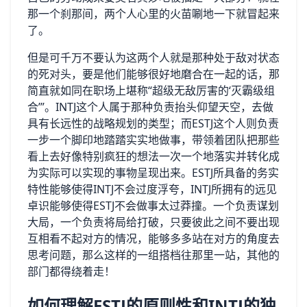
那一个刹那间，两个人心里的火苗唰地一下就冒起来
了。
但是可千万不要认为这两个人就是那种处于敌对状态
的死对头，要是他们能够很好地磨合在一起的话，那
简直就如同在职场上堪称“超级无敌厉害的‘灭霸级组
合’”。INTJ这个人属于那种负责抬头仰望天空，去做
具有长远性的战略规划的类型；而ESTJ这个人则负责
一步一个脚印地踏踏实实地做事，带领着团队把那些
看上去好像特别疯狂的想法一次一个地落实并转化成
为实际可以实现的事物呈现出来。ESTJ所具备的务实
特性能够使得INTJ不会过度浮夸，INTJ所拥有的远见
卓识能够使得ESTJ不会做事太过莽撞。一个负责谋划
大局，一个负责将局给打破，只要彼此之间不要出现
互相看不起对方的情况，能够多多站在对方的角度去
思考问题，那么这样的一组搭档往那里一站，其他的
部门都得绕着走！
如何理解ESTJ的原则性和INTJ的独