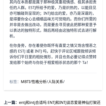
其内在本质都是属于那种极其重视情感、极其承担责
任的人群。ESTJ所给予的爱，乃是炽热的，以能目见
亦可触碰到呈现的；INTJ给出的爱，亦乃是深邃的，
是得要你全心去细细品味方可觉晓的。而你们所需的
并非是去做出改动，而是要去寻觅彼此把那种爱意予
以表达的独特形式，随后再经由这独特形式去进行解
析。
在你身旁，存在着使你既怀有喜爱之情又饱含憎恶之
感的 ESTJ 或者 INTJ 吗，赶快于评论区域跟我倾诉倾
诉你们平日里的相处情形，并且也务必要记得点赞转
发给那个始终与你处于相爱相杀状态的那个 Ta！
标签：
MBTI
/
性格分析
/
人际关系
/
上一篇：
entj和intj合适吗 ENTJ和INTJ谈恋爱是神仙打架还