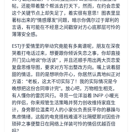
帖，还能带着整个帮派去打天下，然而，在约会恋爱
这个关键节点上却失足了，着实很有意思！图表里显
著标出来的“情感爆发”问题，暗示你偶尔过于犀利的
言语，有可能在不经意之间戳穿对方心底那层可怜的
薄薄安全感。
ESTJ于爱情里的举动究竟能有多离谱呢，朋友在深夜
哭着打电话过来，想要跟你倾诉失恋之事，你却直接
开门见山地说“你活该” ，并且还顺手甩出两大页恋爱
复盘思维导图，要求对方写出整改方向。嘴上说着甜
甜的情话，目的是想哄你开心，你居然认真地纠正对
方道：“老板，这太不切实际了！我的实际情况是今
晚想把这份合同审计完”。放心吧，万物相生相克，
有人懂你的雷厉风行。寻觅一位洋溢着 INFP 小暖光
的伴侣，你来规管生活策略并努力创收维持家庭生
计，身旁那位温柔可人的小家伙负责抚平你的暴躁与
焦虑情绪，这般的电竞搭档难道不比隔壁那对因些许
琐碎之事便整日在网络上佯装可怜的情侣优越百倍
吗？