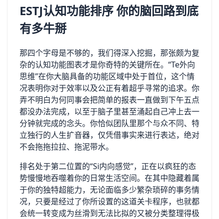
ESTJ认知功能排序 你的脑回路到底
有多牛掰
那四个字母是不够的，我们得深入挖掘，那张颇为复
杂的认知功能图表才是你奇特的关键所在。“Te外向
思维”在你大脑具备的功能区域中处于首位，这个情
况表明你对于效率以及公正有着超乎寻常的追求。你
弄不明白为何同事会把简单的报表一直做到下午五点
都没办法完成，以至于脑子里甚至涌起自己冲上去一
分钟就完成的念头。你恰似团队里那个与众不同、特
立独行的人生扩音器，仅凭借事实来进行表达，绝对
不会拖拖拉拉、拖泥带水。
排名处于第二位置的“Si内向感觉”，正在以疯狂的态
势慢慢地吞噬着你的日常生活空间。在其中隐藏着属
于你的独特超能力，无论面临多少繁杂琐碎的事务情
况，只要是经过了你所设置的这道关卡程序，也就都
会统一转变成为丝滑到无法比拟的又被分类整理得极