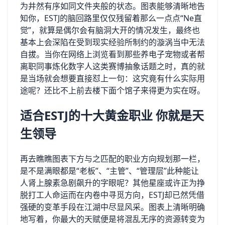
为井然有序如同文件夹般的状态。图表能够清晰地告
知你，ESTJ的脑回路里仅仅残留着那么一点点“Ne直
觉”，就算是偶尔会有脑洞大开的情况发生，最终也
基本上会深陷在受到现实经验所制约的漩涡当中无法
自拔。当你在网络上浏览看到那些养电子宠物或者帮
离职同事炼化数字人这类赛博抽象话题之时，真的就
是当场就会想要直接怼上一句：这究竟有什么实际用
途呢？还比不上前去楼下面个馆子来得更为实在呀。
适合ESTJ的十大黄金职业 你就是天
生领导
再去瞧瞧图表下方与之匹配的职业方向规划那一栏，
是不是满眼都是“老板”、“主管”、“管理层”此种能让
人肾上腺素急剧飙升的字眼呢？其他星座或许正为挣
脱打工人命运而在内卷中寻觅方向，ESTJ却已然凭借
强硬的变革手段在江湖中尽显风采。图表上清晰明确
地写着，你最大的天赋便是将混乱无序的资源转变为