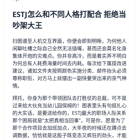
ESTJ怎么和不同人格打配合 拒绝当
吵架大王
扫图谱至人机交互界面，你便会即刻明晰，为何他人
闲聊吐槽之际自己全然无法插嘴，甚而还会莫名化身
集体开炮的灾难点。你并非高冷，而是着实弄不明白
为何总有人耗费海量时间去内耗。每次给下属提改进
建议，诸如文件夹按照颜色实施分类、邮件抬头必须
尊称职衔，对方马上就摆出一副快要哭出来的丧气神
情。
拜托，你身为那个带领团队去打胜仗的总裁，可不是
过来给大伙充当幼儿园保姆的！图表里头有句挺扎心
的大实话，是要送给你的，ESTJ最大的职场人际关系
那个困局就是“太把真相当回事”，可是你，愿意为了
那个合作项目去加班加点，大年夜的时候还在蹲点去
调数据，恰恰就是这股子既变态又疯狂的劲头，才能