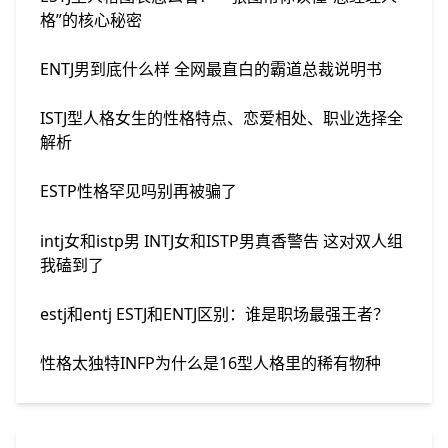
格”的核心秘密
ENTJ男到底什么样 全网最直白的霸道总裁说明书
ISTJ型人格女生的性格特点、恋爱相处、职业选择全
解析
ESTP性格罕见吗别再被骗了
intj女和istp男 INTJ女和ISTP男真香警告 这对双人组
我磕到了
estj和entj ESTJ和ENTJ区别：谁是职场最强王者？
性格太独特INFP为什么是16型人格里的稀有物种