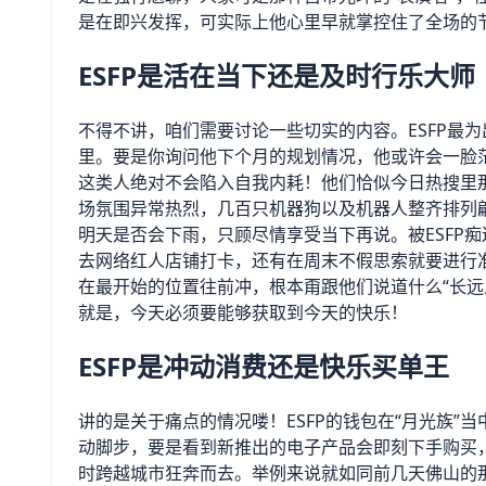
是在即兴发挥，可实际上他心里早就掌控住了全场的
ESFP是活在当下还是及时行乐大师
不得不讲，咱们需要讨论一些切实的内容。ESFP最
里。要是你询问他下个月的规划情况，他或许会一脸茫
这类人绝对不会陷入自我内耗！他们恰似今日热搜里那
场氛围异常热烈，几百只机器狗以及机器人整齐排列
明天是否会下雨，只顾尽情享受当下再说。被ESFP
去网络红人店铺打卡，还有在周末不假思索就要进行
在最开始的位置往前冲，根本甭跟他们说道什么“长远
就是，今天必须要能够获取到今天的快乐！
ESFP是冲动消费还是快乐买单王
讲的是关于痛点的情况喽！ESFP的钱包在“月光族
动脚步，要是看到新推出的电子产品会即刻下手购买
时跨越城市狂奔而去。举例来说就如同前几天佛山的那