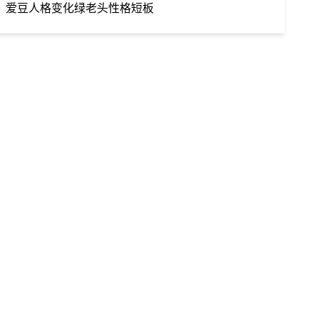
爱豆
人格变化
绿老头
性格短板