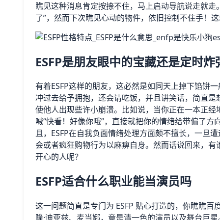
瞧见这种消息肯定按捺不住，马上启动导航说走就走
了”，然而下次瞧见心动的物件，依旧控制不住手！这就
ESFP是朋友眼中的宝藏还是定时炸
有着ESFP这样的朋友，这必然是如同天上掉下馅饼
冲过去给予拥抱，还会请吃饭，并且讲笑话，简直是
使他人出现些许小崩溃。比如说，当你正在一本正经
喊“快看！好像你哦”，直接就把你的情绪给带偏了方
且，ESFP在自我负面情绪处理方面颇不擅长，一旦
会或者疯狂购物行为以麻痹自身。然而话说回来，有
开心的人呢？
ESFP适合什么职业能当演员吗
这一问题简直是专门为 ESFP 贴心打造的，你瞧瞧百
隆·迪亚兹、麦当娜，竟是清一色的演员以及舞台巨星。