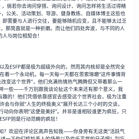
般 ，倘若你去询问穿搭、询问设计、询问怎样将生活过得精
之外，公关、活动策划、导游、健身教练、自媒体博主这些也
，即需要与人进行交往，要能够随机应变，且不能够太过乏
击一整天，那简直就是一种折磨。而让他们四处奔波，与不同的人
的人与岗位相契合！
以及ESFP都是极为超级外向的，然而其内核却是全然完全
存在着一个永动机，每一天每一天都在思索琢磨“这件事情背
去改变这个世界”，他们充满热情热气腾腾但又带着那么一
纯粹一些——千万别跟我谈论扯这个未来还有那个意义，我
有趣的！他们凭借依靠感官去感受这个世界社会，极为注重
兴许会与你就“人生的终极奥义”展开长达三个小时的交谈，
此行动向你表明“这便是美好”。并非是谁相较谁更为疯狂，只
ESFP则是行动范畴的疯狂！
认知？欢迎在评论区高声告知我——你身旁有无这类“活跃气
来讲述一下你们尴尬丢人的场景以及欢乐平常的日子吧！别忘