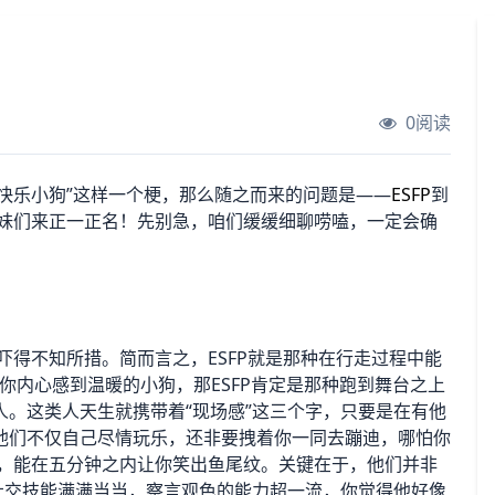
0阅读
是快乐小狗”这样一个梗，那么随之而来的问题是——
ESFP
到
姐妹们来正一正名！先别急，咱们缓缓细聊唠嗑，一定会确
吓得不知所措。简而言之，ESFP就是那种在行走过程中能
你内心感到温暖的小狗，那ESFP肯定是那种跑到舞台之上
。这类人天生就携带着“现场感”这三个字，只要是在有他
他们不仅自己尽情玩乐，还非要拽着你一同去蹦迪，哪怕你
耐，能在五分钟之内让你笑出鱼尾纹。关键在于，他们并非
社交技能满满当当，察言观色的能力超一流，你觉得他好像