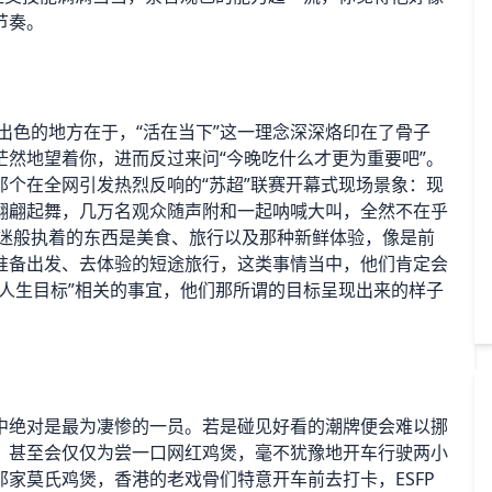
节奏。
为出色的地方在于，“活在当下”这一理念深深烙印在了骨子
然地望着你，进而反过来问“今晚吃什么才更为重要吧”。
个在全网引发热烈反响的“苏超”联赛开幕式现场景象：现
翩翩起舞，几万名观众随声附和一起呐喊大叫，全然不在乎
痴迷般执着的东西是美食、旅行以及那种新鲜体验，像是前
准备出发、去体验的短途旅行，这类事情当中，他们肯定会
人生目标”相关的事宜，他们那所谓的目标呈现出来的样子
”当中绝对是最为凄惨的一员。若是碰见好看的潮牌便会难以挪
，甚至会仅仅为尝一口网红鸡煲，毫不犹豫地开车行驶两小
家莫氏鸡煲，香港的老戏骨们特意开车前去打卡，ESFP