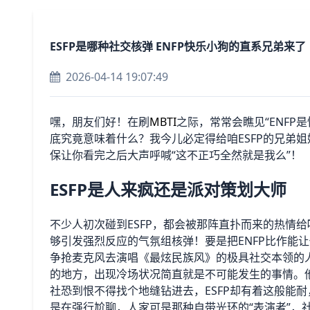
ESFP是哪种社交核弹 ENFP快乐小狗的直系兄弟来了
2026-04-14 19:07:49
嘿，朋友们好！在刷
MBTI
之际，常常会瞧见“ENFP
底究竟意味着什么？我今儿必定得给咱ESFP的兄弟
保让你看完之后大声呼喊“这不正巧全然就是我么”！
ESFP是人来疯还是派对策划大师
不少人初次碰到ESFP，都会被那阵直扑而来的热情给
够引发强烈反应的气氛组核弹！要是把ENFP比作能让
争抢麦克风去演唱《最炫民族风》的极具社交本领的人
的地方，出现冷场状况简直就是不可能发生的事情。
社恐到恨不得找个地缝钻进去，ESFP却有着这般能
是在强行尬聊，人家可是那种自带光环的“表演者”，