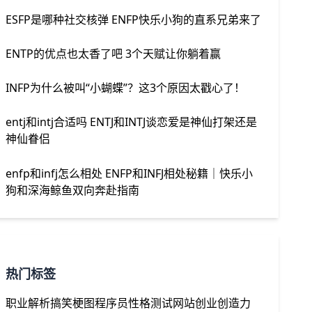
ESFP是哪种社交核弹 ENFP快乐小狗的直系兄弟来了
ENTP的优点也太香了吧 3个天赋让你躺着赢
INFP为什么被叫“小蝴蝶”？这3个原因太戳心了！
entj和intj合适吗 ENTJ和INTJ谈恋爱是神仙打架还是
神仙眷侣
enfp和infj怎么相处 ENFP和INFJ相处秘籍｜快乐小
狗和深海鲸鱼双向奔赴指南
热门标签
职业解析
搞笑梗图
程序员
性格测试网站
创业
创造力