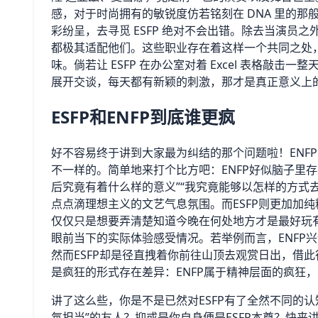
感，对于时尚拥有的敏锐度仿若铭刻在 DNA 里的那
彩纷呈，去寻觅 ESFP 绝对不会出错。除去当演员
都极其适配他们。这些职业存在着这样一个共同之处
味。倘若让 ESFP 在办公室对着 Excel 表格敲
展开交谈，每天都有新颖的刺激，那才是真正意义上
ESFP和ENFP到底谁更疯
好不容易终于讲到大家最为纠结的那个问题啦！ENFP
不一样的。简单地来打个比方吧：ENFP好似脑子里
后究竟有着什么样的意义”“我究竟能够以怎样的方式
点点滴理想主义的文艺气息氛围。而ESFP则更加加
仅仅只是想要弄清楚知道今晚在何处地方才是最好玩
眼前当下的实际体验感受情况。若举例而言，ENFP
然而ESFP却是径直拽着你前往山顶去观赏日出，借
是疯狂的形式存在差异：ENFP属于精神层面的疯狂，
讲了这么些，你是不是已然对ESFP有了全然不同的
氛担当”的友人？抑或是你自身便是ESFP本尊？快