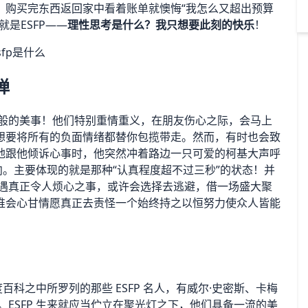
。购买完东西返回家中看着账单就懊悔“我怎么又超出预算
是ESFP——
理性思考是什么？我只想要此刻的快乐
！
弹
一般的美事！他们特别重情重义，在朋友伤心之际，会马上
想要将所有的负面情绪都替你包揽带走。然而，有时也会致
地跟他倾诉心事时，他突然冲着路边一只可爱的柯基大声呼
向。主要体现的就是那种“认真程度超不过三秒”的状态！并
遭遇真正令人烦心之事，或许会选择去逃避，借一场盛大聚
谁会心甘情愿真正去责怪一个始终持之以恒努力使众人皆能
度百科之中所罗列的那些 ESFP 名人，有威尔·史密斯、卡梅
ESFP 生来就应当伫立在聚光灯之下，他们具备一流的美