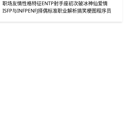
职场友情
性格特征
ENTP射手座
初次破冰
神仙爱情
ISFP与INFP
ENFJ择偶标准
职业解析
搞笑梗图
程序员