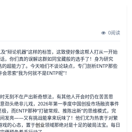
0阅读
以及“辩论机器”这样的标签，这致使好像这帮人打从一开始
的话，你们真的误解这群如同宝藏般的选手了！身为研究
低估的超能力了。今天咱们不谈论缺点，专门剖析ENTP那些
思索“我为何就不是ENTP呢”！
无时无刻不在产出新奇想法，有其他人开会时仍在苦苦思
意劲头绝非儿戏，2026年第一季度中国创投市场融资事件
至极，而ENTP那种“打破常规、推陈出新”的思维模式，完
瞬间发亮——又有挑战能拿来玩味了！他们尤为热衷于对繁
游戏的心态，置于
创业
领域那绝对是十足的破局法宝。每日