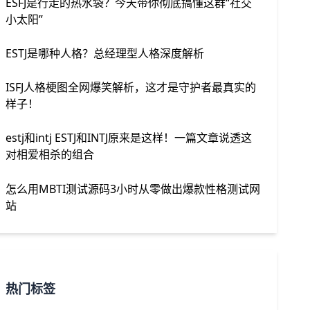
ESFJ是行走的热水袋？今天带你彻底搞懂这群“社交
小太阳”
ESTJ是哪种人格？总经理型人格深度解析
ISFJ人格梗图全网爆笑解析，这才是守护者最真实的
样子！
estj和intj ESTJ和INTJ原来是这样！一篇文章说透这
对相爱相杀的组合
怎么用MBTI测试源码3小时从零做出爆款性格测试网
站
热门标签