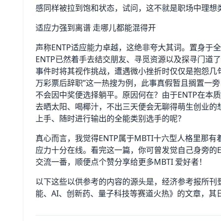
感同样被拉到饱和状态，试问，这不就是职场中理想
适应力强到离谱 走哪儿都能混得开
声称ENTP适应能力卓越，这绝非夸大其词。置身于
ENTP已然着手去结交朋友、寻觅资源以及探寻门道
事件时将其视作挑战，遭遇微小挫折时仅仅是抱怨几句
万彩票后辞职”这一热搜为例，此事真假暂且搁置一旁
不会因中奖便选择躺平。原因何在？由于ENTP在本
去晒太阳、喝椰汁，不出三天便会无聊得萌生创业的
上手、随时进行输出的全能类别选手的呢？
真心而言，我觉得ENTP属于MBTI十六型人格里
应力十分在线。看完这一篇，你可曾发觉自己身旁的E
交流一番，顺便点个赞分享给更多MBTI 爱好者！
以下这些以供参考的内容的源头是，经济参考报所刊
能、AI、创新药、量子科技等赛道火热》的文章，其日期