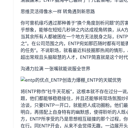
清晨醒来，ENTP脑海中已辗转了十几套策略，早饭
思维灵活得像水一样 转角遇到新思路
你可曾机缘巧遇过那种善于“换个角度剖析问题”的厉
乎想象，能够在短短几秒钟之内达成视角转换，从A方
当其余所有人都被困在一个地方无法脱身之际，ENT
之”。在公司范围之内，ENTP宛如那匹随时都有可
的任务”。不说职场，就看最近科技圈那热闹的情形，
超出常规且头脑聪慧的人才，ENTP简直就是这个时
沟通力拉满 一张嘴就能说服全世界
将ENTP称作“社牛天花板”，这根本就不存在过分
题，他们都能够稳稳接住，并且还能够将现场氛围炒
洽谈，只要ENTP一开口，就能把人成功圈粉。他们
明白，再搭配上自身特有的幽默感，使得聆听的人既
方，ENTP所享受的乃是思想相互碰撞的那个过程，
在行。同ENTP开会，从来不会觉得无趣，一边展开