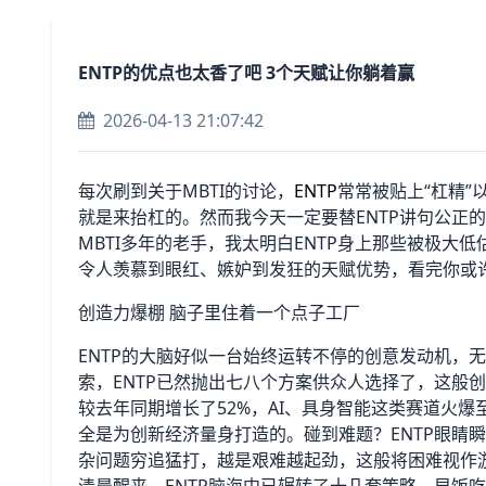
ENTP的优点也太香了吧 3个天赋让你躺着赢
2026-04-13 21:07:42
每次刷到关于MBTI的讨论，
ENTP
常常被贴上“杠精”
就是来抬杠的。然而我今天一定要替ENTP讲句公正
MBTI多年的老手，我太明白ENTP身上那些被极大
令人羡慕到眼红、嫉妒到发狂的天赋优势，看完你或许会
创造力爆棚 脑子里住着一个点子工厂
ENTP的大脑好似一台始终运转不停的创意发动机，
索，ENTP已然抛出七八个方案供众人选择了，这般创
较去年同期增长了52%，AI、具身智能这类赛道火爆
全是为创新经济量身打造的。碰到难题？ENTP眼睛
杂问题穷追猛打，越是艰难越起劲，这般将困难视作