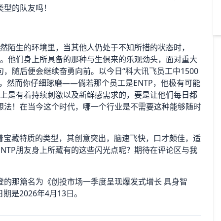
类型的队友吗！
全然陌生的环境里，当其他人仍处于不知所措的状态时，
了。他们身上所具备的那种与生俱来的乐观劲头，面对重大
，随后便会继续奋勇向前。以今日“科大讯飞员工中1500
，然而你仔细琢磨——倘若那个员工是ENTP，他极有可能
质上是有着持续刺激以及新鲜感需求的，要是让他们每日都
想法！在当今这个时代，哪一个行业是不需要这种能够随时
那有着宝藏特质的类型，其创意突出，脑速飞快，口才颇佳，适
NTP朋友身上所藏有的这些闪光点呢？期待在评论区与我
登的那篇名为《创投市场一季度呈现爆发式增长 具身智
是2026年4月13日。