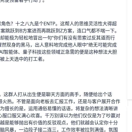
吃完便预备着手行动了。
害角色？十之八九是个ENTP。这帮人的思维灵活性大得超
案跳跃到B方案进而再跳跃到Z方案，连口气都不喘一下。
P却能极为轻松地冒出一句“你们有没有思索过反其道而行
能骤然现身的黑马，出人意料地完成他人眼中“绝无可能完成
AI智能体、量子科技这些领域正急需的便是这种想法大胆
代被上天选中的打工者。
一说。这群人打从出生便是聊天方面的高手，随便给出个话
得火热。不管是面向老板去汇报工作，还是与客户展开合作
最为擅长的是，运用通俗易懂的话语，将复杂的想法清晰讲
心服口服又满心欢喜。千万别误以为他们仅仅是为了吵赢对
你越是能够抛出有价值的反驳观点，他们就越会认定你十分
头脑风暴，一边段子接二连三，工作效率被拉到满值，氛围