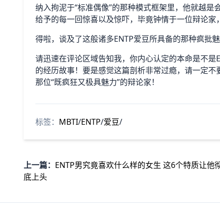
纳入拘泥于“标准偶像”的那种模式框架里，他就越是
给予的每一回惊喜以及惊吓，毕竟钟情于一位辩论家
得啦，谈及了这般诸多ENTP爱豆所具备的那种疯批
请迅速在评论区域告知我，你内心认定的本命是不是E
的经历故事！要是感觉这篇剖析非常过瘾，请一定不
那位“既疯狂又极具魅力”的辩论家！
标签：
MBTI
/
ENTP
/
爱豆
/
上一篇：
ENTP男究竟喜欢什么样的女生 这6个特质让他
底上头