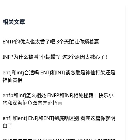
相关文章
ENTP的优点也太香了吧 3个天赋让你躺着赢
INFP为什么被叫“小蝴蝶”？这3个原因太戳心了！
entj和intj合适吗 ENTJ和INTJ谈恋爱是神仙打架还是
神仙眷侣
enfp和infj怎么相处 ENFP和INFJ相处秘籍｜快乐小
狗和深海鲸鱼双向奔赴指南
enfj 和entj ENFJ和ENTJ到底啥区别 看完这篇你就明
白了