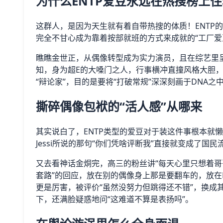
为什么ENTP爱豆永远在热搜榜上住
这群人，是因为天生就有着自带热搜的体质！ENTP
完全不甘心成为靠着按部就班的方式来成就的“工厂爱
瞧瞧金世正，从偶像转型成为实力演员，且在综艺里
知，身为超E的大嗓门之人，行事横冲直撞风格大胆，
“辩论家”，目的是要将“打破常规”深深刻画于DNA
撕碎偶像包袱的“活人感”从哪来
其实说白了，ENTP类型的爱豆对于装这件事根本就
Jessi所说的那句“你们凭啥评断我”直接就变成了国
又去看神话金烔完，高三的粉丝讲“每天心里只想着哥哥
套路”的回应，放在别的偶像身上那是要翻车的，放在E
更是厉害，被评价“虽然没努力但跳得还不错”，换成
下，还满脸疑惑地问“这难道不算是表扬吗”。