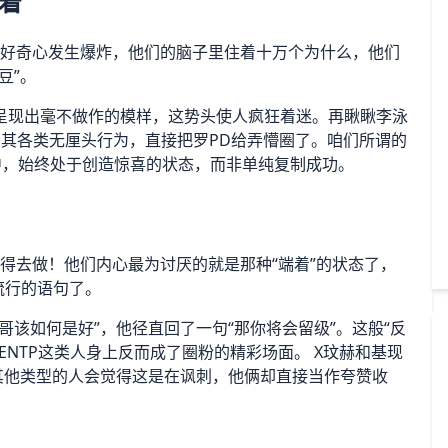
着
的好奇心发生爆炸，他们的脑子里住着十万个为什么，他们
豆”。
呈现出毫不做作的模样，这势头使人疯狂着迷。再瞅瞅李泳
其各类无厘头行为，直接把罗PD给弄懵圈了。咱们所谓的
之中，始终处于创造惊喜的状态，而非单纯复制成功。
懒得去做！他们内心最为讨厌的就是那种“端着”的状态了，
民流行的语句了。
该如何是好”，他径直回了一句“那你将会留级”。这般“反
NTP这类人身上反而成了圈粉的精彩场面。 X玟赫和基现
其他类型的人会觉得这是在讽刺，他俩却直接当作夸赞收