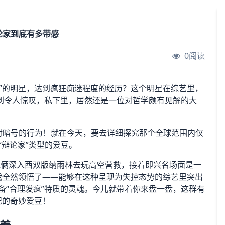
辩论家到底有多带感
0阅读
”的明星，达到疯狂痴迷程度的经历？这个明星在综艺里，
到令人惊叹，私下里，居然还是一位对哲学颇有见解的大
行对暗号的行为！就在今天，要去详细探究那个全球范围内仅
“辩论家”类型的爱豆。
他俩深入西双版纳雨林去玩高空营救，接着即兴名场面是一
我全然领悟了——能够在这种呈现为失控态势的综艺里突出
具备“合理发疯”特质的灵魂。今儿就带着你来盘一盘，这群有
况的奇妙爱豆！