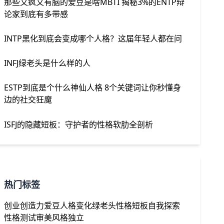
那些又疯又有脑的爱豆是啥MBTI 揭秘3%的ENTP辩
论家到底有多带感
INTP黑化到底会变成哪个人格？这届年轻人都在问
INFJ绿老头是什么样的人
ESTP到底是个什么神仙人格 8个关键词让你秒懂身
边的社交狂魔
ISFJ的隐藏短板：守护者的性格软肋全剖析
热门标签
创业
创造力
爱豆
人格变化
绿老头
性格短板
自我探索
性格测试
审美风格
独立