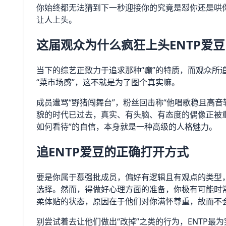
你始终都无法猜到下一秒迎接你的究竟是怼你还是哄你
让人上头。
这届观众为什么疯狂上头ENTP爱豆
当下的综艺正致力于追求那种“癫”的特质，而观众所追
“菜市场感”，这不就是为了图个真实嘛。
成员遭骂“野猪闯舞台”，粉丝回击称“他唱歌稳且高
貌的时代已过去，真实、有头脑、有态度的偶像正被重
如何看待”的自信，本身就是一种高级的人格魅力。
追ENTP爱豆的正确打开方式
要是你属于慕强批成员，偏好有逻辑且有观点的类型，
选择。然而，得做好心理方面的准备，你极有可能时常
柔体贴的状态，原因在于他们对你满怀尊重，故而不
别尝试着去让他们做出“改掉”之类的行为，ENTP