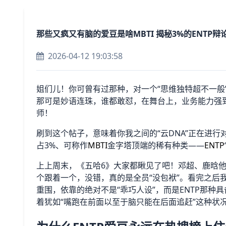
那些又疯又有脑的爱豆是啥MBTI 揭秘3%的ENTP
2026-04-12 19:03:58
姐们儿！你可曾有过那种，对一个“思维独特超不一般
那可是妙语连珠，谁都敢怼，在舞台上，业务能力强
师！
刷到这个帖子，意味着你我之间的“云DNA”正在进
占3%、可称作
MBTI
金字塔顶端的稀有种类——
ENTP
上上周末，《五哈6》大家都瞅见了吧！邓超、鹿晗
个跟着一个，没错，真的是全员“没包袱”。看完之后
重围，依靠的绝对不是“乖巧人设”，而是ENTP那种
着犹如“嘴跑在前面以至于脑只能在后面追赶”这种状