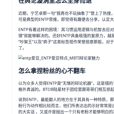
在舆论漩涡里怎么全身而退
近期，宁艺卓那一句“我再也不玩抽象了”登上了热搜
可是典型的ENTP思维，即觉得有趣便去分享，认定
ENTP有着这样的困境：其习惯运用逻辑与机智去应
错”就能够解决的。还好ENTP具备极强的复原力，
“吵架王”以及“疯子”这类标签视作荣誉勋章那般，
了。
怎么拿捏粉丝的心不翻车
以为众多人觉得ENTP是“无情的辩论机器”，这是
格外真诚的。BTOB陆星材于团综里跟哥哥们相互损
说到ENTP，最能戳人的地方在于其具有一种特质，
粉行为动作相比较而言，他们所表达出的示好常常是
的大实话 ，又或许是抛出一个只有老粉才能够明白的