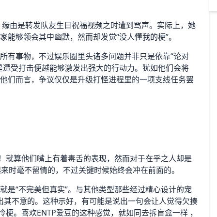
，缘由是转发队友生日祝福视频之时遭到骂声。实际上，她
大家能够领会其中幽默，然而却发觉“没人懂我的梗”。
对所有事物，不过娱乐圈里头诸多问题并非只是依靠“论对
越是遭受打击便越能够激发出强大的行动力。犹如他们会将
对于他们而言，争议仅仅是升级打怪进程里的一项支线任务罢
错的！就算他们嘴上有着毒舌的表现，然而对于在乎之人却是
起来时毫不留情的，不过关键时候始终会冲在前面的。
那就是“不完美但真实”。与其他类型那些经过精心设计的宠
出其不意的。这种示好，有可能是说出一句会让人觉得欠揍
冷梗。喜欢ENTP爱豆的这种感觉，就如同去拆盲盒一样 ，