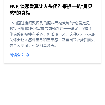
ENFJ谈恋爱真让人头疼？来扒一扒“鬼见
愁”的真相
ENFJ因过度细致周到的照料而被戏称为“恋爱鬼见
愁”。他们擅长将需求提前预判并一一满足，初期让
伴侣感到被捧在手心，但长期下来，这种无孔不入的
关怀会让人感到窒息和窒息感，甚至因“为你好”而失
去个人空间，引发逃离念头。
阅读全文