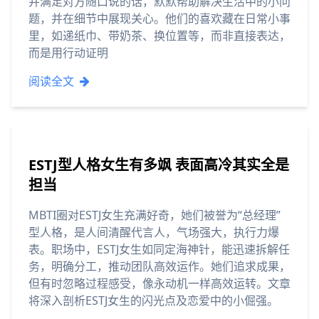
并满足对方随口说的话，默默帮助解决生活中的小问
题，并在细节中展现关心。他们的喜欢藏在日常小事
里，如递纸巾、带奶茶、换位置等，而非直接表达，
而是用行动证明
阅读全文
ESTJ型人格女生有多飒 表面高冷其实全是
担当
MBTI圈对ESTJ女生充满好奇，她们被誉为“总经理”
型人格，是人间清醒代言人，气场强大，执行力爆
表。职场中，ESTJ女生如同定海神针，能迅速拆解任
务，明确分工，推动团队高效运作。她们追求成果，
但有时忽略过程感受，像永动机一样高效运转。文章
将深入剖析ESTJ女生的闪光点及恋爱中的小倔强。