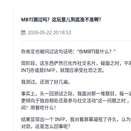
MBTI测过吗？这玩意儿到底准不准啊？
2026-05-22 20:18:53
你肯定也被问过这句话吧：“你
MBTI
是什么？”
现阶段，这东西俨然已化作社交名片，碰面之时，不
INTJ亦或是ENFP，就理应承受社恐之苦。
我测过。还测了好几遍。
事实上，头一回测试之际，我面对那一堆题目，每一道
更倾向于独自相处还是参与社交活动”这一问题之时 
间！用餐吃什么！
结果显现出一个 INFP，我对着屏幕凝视了许久，
对劲，这是怎么回事呢？