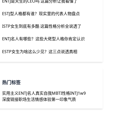
ENTJ是天生的CEO吗 这篇分析让我看懂了
ESTJ型人格都有谁？现实里的代表人物盘点
ISTP女生到底有多酷 这篇性格分析全说透了
ENTJ名人有哪些？这些大佬型人格你肯定认识
ESTP女生为啥这么少见？这三点说透真相
热门标签
实用主义
ENTJ名人
真实自我
MBTI性格
INTJ1w9
深度链接
职场生活
情感体验
第一印象
气质