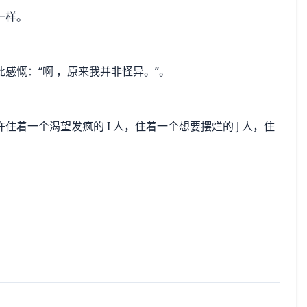
一样。
感慨：“啊 ，原来我并非怪异。”。
着一个渴望发疯的 I 人，住着一个想要摆烂的 J 人，住