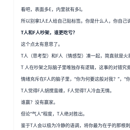
看吧，表面多E，内里就有多I。
所以别拿I人E人给自己贴标签。你是什么人，你自己
T人和F人吵架，谁更吃亏？
这个点太有意思了。
T人（思考型）和F人（情感型）凑一起，简直就是火
T 人在吵架之际脑子里唯独存有逻辑，这事的对错究
情绪充斥在F人的脑子里，“你为何要这般对我？”，“
T人觉得F人胡搅蛮缠，F人觉得T人冷血无情。
谁赢？没有赢家。
但论“气人”程度，T人绝对胜出。
鉴于T人会以极为冷静的语调，将你最为在乎的那根刺