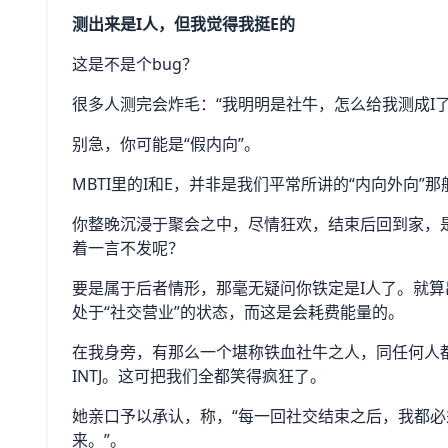
测出来是I人，但我觉得我挺E的
这是不是个bug？
很多人测完会炸毛：“我明明是社牛，怎么给我测成I了
别急，你可能是“假内向”。
MBTI里的I和E，并非是我们平常所讲的“内向外向
你整晚沉浸于聚会之中，尽情狂欢，结束后回到家，
着一言不发呢？
要是属于后者情形，那毫无疑问你铁定是I人了。就
处于“社交营业”的状态，而这是会耗费能量的。
在我身旁，有那么一个堪称铁血社牛之人，同任何人
INTJ。这可把我们全都笑得疯狂了。
她亲口予以承认，称，“每一回社交结束之后，我都
来。”。