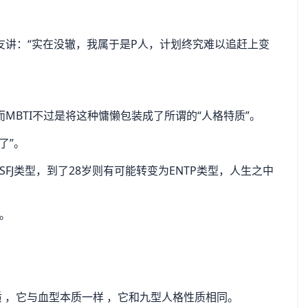
友讲：“实在没辙，我属于是P人，计划终究难以追赶上变
MBTI不过是将这种慵懒包装成了所谓的“人格特质”。
了”。
FJ类型，到了28岁则有可能转变为ENTP类型，人生之中
。
质 ，它与血型本质一样 ，它和九型人格性质相同。