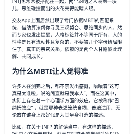
INTJ也常常被搭配在一起，两个聪明之人凑到一块
儿，思维碰撞而出的火花亮得能瞎人眼。
交友App上面居然出现了专门依据MBTI的匹配系
统，借助算法帮你寻觅三观契合、思维同步的人。然
而专家也发出提醒，人格标签并不等同于所有，人的
性格是具有流动性且复杂的，不要被几个字母给局限
住了。真正的亲密关系，依赖的是两个人甘愿彼此理
解、共同成长。
为什么MBTI让人觉得准
许多人在测完之后，都不禁发出感慨，嚷嚷着“这可
真是太准啦，说的简直就是我本人”。而在这其中，
实际上存在着一个心理学方面的效应，它被称作“巴
纳姆效应” ，就是那种表述笼统含糊、普遍适用、无
论放在谁身上都好似是为其量身打造的描述。
比如，在关于 INFP 的解读当中，有这样的描述，
“你内心充斥着理想，然而又时常会感觉到孤独以及