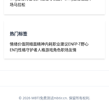
场马拉松
热门标签
情绪价值
阴暗面
精神内耗
职业建议
ENFP-T
野心
ENTJ性格
守护者人格
游戏角色
职场友情
© 2026 MBTI免费测试mbtir.cn. 保留所有权利.