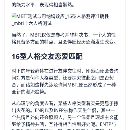
的能力水平，表现得相当娴熟。
当然了，MBTI仅仅是参考并非判决书，一个人的性
格具备多方面的特点，且会伴随经历逐渐发生改变。
16型人格交友恋爱匹配
时下的年轻群体在进行友伴交往时，刚碰面便会去询
问对方是何种人格类型，还要探究彼此之间是否契
合，而诸如这样先涉及询问MBTI便已然形成了一种
全新的潮流趋势。
从心理学的角度去看，某些人格类型着实是更易于擦
出火花的。ENFJ以及INFP被称作天生伴侣，其中一
个热情且外向还会照顾人，另一个温柔且理想主义能
够给予精神共鸣，互补得相当恰到好处呢。ENTP与