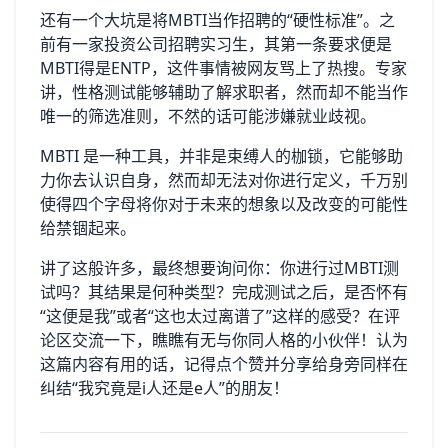
还有一个大坑是将MBTI当作招聘的“硬性标准”。之
前有一家投资公司招聘实习生，其第一条要求便是
MBTI得是ENTP，这件事情被网友骂上了热搜。专家
讲，性格测试能够辅助了解求职者，然而却不能当作
唯一的筛选准则，不然的话可能涉嫌就业歧视。
MBTI 是一种工具，并非是束缚人的枷锁，它能够助
力你去认识自身，然而却无法对你进行定义，千万别
使得四个字母将你对于未来的想象以及改变的可能性
给禁锢起来。
讲了这般许多，最终想要询问你：你进行过MBTI测
试吗？其结果是何种类型？完成测试之后，是否怀有
“这便是我”或者“这也太过离谱了”这样的感受？在评
论区交流一下，瞧瞧有无与你同人格的小伙伴！认为
这篇内容有用的话，记得点个赞并分享给身旁同样在
纠结“我究竟是i人还是e人”的朋友！