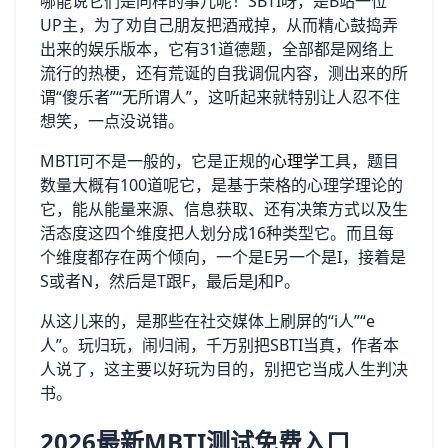
哪能说它们是同样的事儿呢！SBTI呀，是B站一位
UP主，为了劝自己朋友把酒戒掉，从而精心鼓捣弄
出来的娱乐版本，它有31道德题，全部都是网络上
流行的热梗，还有荒诞的自我调侃内容，测出来的所
谓“傻乐者”“无所谓人”，这听起来就特别让人忍不住
想笑，一点没说错。
MBTI可不是一般的，它是正规的
心理学
工具，题目
数量大概有100道呢它，是基于荣格的心理学理论的
它，能从能量来源、信息获取、还有决策方式以及生
活态度这四个维度把人划分成16种类型它。而且每
个维度都存在两个倾向，一个是E另一个是I，接着是
S或者N，然后是T跟F，最后是J和P。
从这儿来的，是那些在社交媒体上刷屏的“i人”“e
人”。玩归玩，闹归闹，千万别把SBTI当真，作者本
人说了，这主要以好玩为目的，别把它当成人生判决
书。
2026最新MBTI测试免费入口