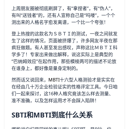
上周朋友圈被彻底刷屏了，有“拿捏者”，有“伪人”，
有叫“送钱者”的，还有人宣称自己是“吗喽”，一个个
测出来的人格名字愈发离谱，一个比一个夸张！
登上热搜的这款名为ＳＢＴＩ的测试，一夜之间就发
生了这样的情况，页面被挤爆了，许多网友半夜在那
疯狂做题。有人甚至发出感叹，声称这比ＭＢＴＩ科
学多了！专家出来做出解释，说这实际上是典型的
“巴纳姆效应”在起作用，那些模棱两可的描述不论放
在谁身上，都好像是量身定制的。
然而话又说回来，
MBTI
十六型人格测验才是实实在
在经由几十万企业检验证实的性格评定工具。今日咱
们一起来探讨，这16种人格究竟该怎么样去测量、
准不准确，以及怎样运用才不会踩入陷阱！
SBTI和MBTI到底什么关系