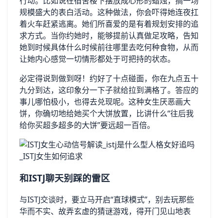
行动。比如说在宿舍楼下摆放成心形的蜡烛，搞一场
规模盛大的表白活动。这种做法，你会吓得她连夜扛
着火车赶紧逃离。她们所喜爱的是有着规划安排的追
求方式。当你约她时，能够提前认真做足攻略，告知
她到时候具体什么时候前往哪里去吃何种食物，从而
让她内心感觉一切情形都处于可把持的状态。
必定得说到做到呀！约好了十点碰面，你在九点五十
九分到达，这印象分一下子就给拉到满格了。答应的
事儿哪怕极小，也得去兑现呢。这种女生厌恶画大
饼，你确切地给她买个大饼放置，比讲什么“往后我
给你买超多超多的大饼”要远超一百倍。
和ISTJ聊天别踩的雷区
与ISTJ交谈时，要立马开启“直球模式”，别去玩那些
华而不实、故弄玄虚的猜谜游戏，得开门见山地表