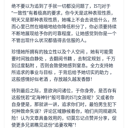
绝不要以为追到了手就一切都没问题了，ISTJ对于
“一致性”有着极高的要求，你今天是这种表现性质，
明天又是那种表现性质，她嘴上不会去说些什么，然
而心里已然在暗暗地给你降低积分了，你必须要持续
不断地展现给予你的可靠程度，让她感觉到你是一个
不管出现什么状况都值得去信服的人。
珍惜她所拥有的独立性以及个人空间 ，她有可能需
要时间独自静处 ，去翻阅书籍 ，去制定规划 ，千万
别过度黏附 ，否则会致使她感到窒息。全力支持她
所追求的事业与目标 ，于背后给予她切实的助力 ，
这般感情好似老酒 ，存放越久越发香醇！
待到最后之际，意欲询问诸位，于你身旁，是否存有
这般恍若“定海神针”般可靠的ISTJ女孩呢？又或者你
自身便是，那就讲一讲，追求你们时，最怕男生犯下
何种致命失误？评论区域静候着你，咱们共同规避风
险！认为文章具备效用的，切莫忘记点赞并分享，促
使更多兄弟瞧见这份“追妻攻略”！