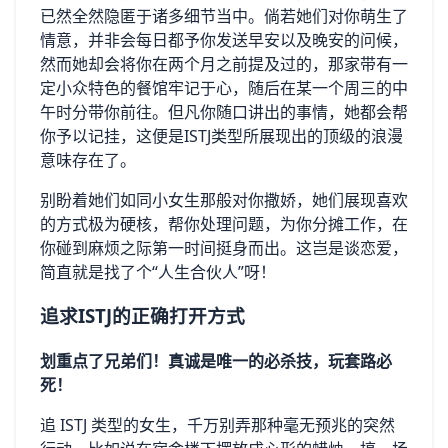
已然全然隐匿于诸多细节当中。倘若她们对你萌生了
情意，并非会每日都予你发送早安以及晚安的问候，
然而她却会将你在两个月之前提及过的，那家带有一
定小众特色的餐馆牢记于心，随后在某一个周三的中
午时分带你前往。但凡你随口讲出的事情，她都会帮
你予以记挂，这便是ISTJ类型所展现出的顶级的浪漫
意味存在了。
别盼着她们如同小女生那般对你撒娇，她们展现喜欢
的方式极为硬核，帮你处理问题，为你分摊工作，在
你碰到麻烦之际第一时间挺身而出。这岂是谈恋爱，
简直就是找了个“人生合伙人”呀！
追求ISTJ的正确打开方式
划重点了兄弟们！真诚是唯一的必杀技，玩套路必
死！
追 ISTJ 类型的女生，千万别弄那种毫无预兆的突然