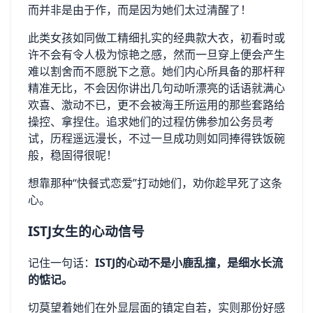
而并非是由于作，而是因为她们太过清醒了！
此类女孩如同做工精细扎实的经典款大衣，初看时或
许不会有令人极为惊艳之感，然而一旦穿上便会产生
难以割舍而不愿脱下之意。她们内心所具备的那杆秤
精准无比，不会因你讲出几句动听漂亮的话语就满心
欢喜、激动不已，更不会被海王所运用的那些套路给
操控、拿捏住。追求她们的过程仿佛参加公务员考
试，历程遥远漫长，不过一旦成功则如同捧得铁饭碗
般，稳固得很呢！
想靠那种“快餐式恋爱”打动她们，劝你趁早死了这条
心。
ISTJ女生的心动信号
记住一句话：
ISTJ的心动不是小鹿乱撞，是细水长流
的惦记。
切莫望着她们在外显层面的镇定自若，实则那份好感