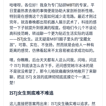
哈喽呀，各位好！我身为专门钻研
MBTI
的专家，平
日里最热衷去做的事情便是协助大家剖析剖析性格，
特别是在感情这个方面如何减少走弯路。最近才刚过
完年，就连春晚都出现机器人展示武术了，科技的感
觉一下子就提升到很满的程度。但咱们今儿个不谈论
高科技范畴，转战聊一个更为贴近生活实际的话题
——
ISTJ
女生。这无疑是MBTI圈子里头的“宝藏女
孩”，可靠、实在、不张扬，然而就是会给人一种有
距离的感觉，仿佛看起来不太容易被追求成功似的。
嘿，你瞧瞧，后台天天都有人这么问我，问啥，问这
个 ISTJ 到底该怎么去下手，还问感觉她冷冰冰的是
不是就没希望了，那今儿咱就痛痛快快地敞开了来聊
聊，把这 ISTJ 女孩的底牌彻彻底底摸它个一清二
楚！
ISTJ女生到底难不难追
这儿直接把答案甩出来：ISTJ女生确实难以追求，然