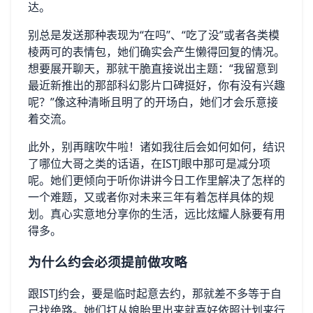
达。
别总是发送那种表现为“在吗”、“吃了没”或者各类模
棱两可的表情包，她们确实会产生懒得回复的情况。
想要展开聊天，那就干脆直接说出主题：“我留意到
最近新推出的那部科幻影片口碑挺好，你有没有兴趣
呢？”像这种清晰且明了的开场白，她们才会乐意接
着交流。
此外，别再瞎吹牛啦！诸如我往后会如何如何，结识
了哪位大哥之类的话语，在ISTJ眼中那可是减分项
呢。她们更倾向于听你讲讲今日工作里解决了怎样的
一个难题，又或者你对未来三年有着怎样具体的规
划。真心实意地分享你的生活，远比炫耀人脉要有用
得多。
为什么约会必须提前做攻略
跟ISTJ约会，要是临时起意去约，那就差不多等于自
己找绝路。她们打从娘胎里出来就喜好依照计划来行