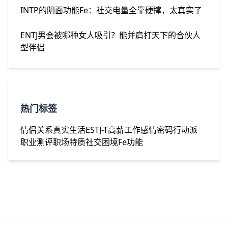
INTP的阴面功能Fe：社交电量全靠硬撑，太真实了
ENTJ男会被哪种女人吸引？能并肩打天下的合伙人
型伴侣
热门标签
情侣关系
真实生活
ESTJ-T
高薪工作
感情密码
行动派
职业测评
职场特质
社交困境
Fe功能