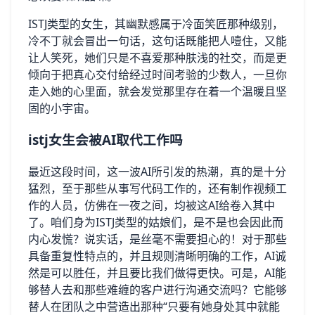
ISTJ类型的女生，其幽默感属于冷面笑匠那种级别，
冷不丁就会冒出一句话，这句话既能把人噎住，又能
让人笑死，她们只是不喜爱那种肤浅的社交，而是更
倾向于把真心交付给经过时间考验的少数人，一旦你
走入她的心里面，就会发觉那里存在着一个温暖且坚
固的小宇宙。
istj女生会被AI取代工作吗
最近这段时间，这一波AI所引发的热潮，真的是十分
猛烈，至于那些从事写代码工作的，还有制作视频工
作的人员，仿佛在一夜之间，均被这AI给卷入其中
了。咱们身为ISTJ类型的姑娘们，是不是也会因此而
内心发慌？说实话，是丝毫不需要担心的！对于那些
具备重复性特点的，并且规则清晰明确的工作，AI诚
然是可以胜任，并且要比我们做得更快。可是，AI能
够替人去和那些难缠的客户进行沟通交流吗？它能够
替人在团队之中营造出那种“只要有她身处其中就能