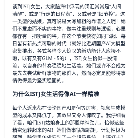
谈到ISTJ女生，大家脑海中浮现的词汇常常是“人间
清醒”，或是“行走的日程表”，又或者是“细节控”。这
一类型的姑娘，真可说是大写加粗的靠谱之人呢！她
们不爱虚而不实的事物，做事注重规则与逻辑，心里
都存有一把衡量的秤。在这个节奏快得如同飞起、每
日皆有新热点可聊的时代（就好比近期国产AI大模型
密集推出，各式各样令人惊叹的新功能让人应接不
暇，既有又有GLM - 5的），ISTJ女生恰似一股清
流，以自身的节奏稳稳地生活着。她们或许不会成为
最先去尝试新鲜事物的那群人，然而必定是能够将事
情做得最为坚实稳固的。
为什么ISTJ女生活得像AI一样精准
每个人近来都在谈论国产AI是何等厉害，视频生成模
型的成本又降低了，其效果又令人惊叹了。我仔细看
了看，咱们ISTJ姑娘身上的那股精神劲儿，恰似这些
精密运转起来的AI！她们做事循规蹈矩，计划性极为
强烈，脑袋里仿佛安装了一个超级系统。上班打卡？