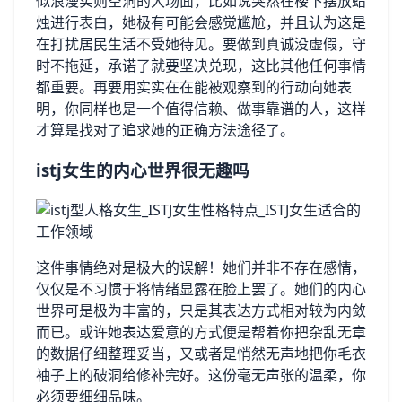
似浪漫实则空洞的大场面，比如说突然在楼下摆放蜡
烛进行表白，她极有可能会感觉尴尬，并且认为这是
在打扰居民生活不受她待见。要做到真诚没虚假，守
时不拖延，承诺了就要坚决兑现，这比其他任何事情
都重要。再要用实实在在能被观察到的行动向她表
明，你同样也是一个值得信赖、做事靠谱的人，这样
才算是找对了追求她的正确方法途径了。
istj女生的内心世界很无趣吗
这件事情绝对是极大的误解！她们并非不存在感情，
仅仅是不习惯于将情绪显露在脸上罢了。她们的内心
世界可是极为丰富的，只是其表达方式相对较为内敛
而已。或许她表达爱意的方式便是帮着你把杂乱无章
的数据仔细整理妥当，又或者是悄然无声地把你毛衣
袖子上的破洞给修补完好。这份毫无声张的温柔，你
必须要细细品味。