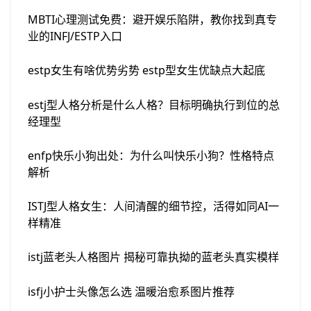
MBTI心理测试免费：避开娱乐陷阱，教你找到真专
业的INFJ/ESTP入口
estp女生有啥优势劣势 estp型女生优缺点大起底
estj型人格分析是什么人格？目标明确执行到位的总
经理型
enfp快乐小狗出处：为什么叫快乐小狗？性格特点
解析
ISTJ型人格女生：人间清醒的细节控，活得如同AI一
样精准
istj蓝老头人格图片 揭秘可靠执拗的蓝老头真实模样
isfj小护士头像怎么选 温暖治愈系图片推荐