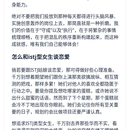
身能力。
绝对不要把我们投放到那种每天都得进行头脑风暴、
实施创意轰炸的岗位上去，那简直就是一种折磨。我
们的价值在于“守成”以及“执行”，在于将繁杂的事情
梳理顺畅，在于把混乱的秩序重新构建起来，而这种
成就感，唯有我们自己能够体会！
怎么和istj型女生谈恋爱
倘若要跟ISTJ姑娘谈恋爱，那可得做好些心理准备。
千万别想着期望她们跟你上演那类欲擒故纵、相互猜
测的把戏，那样多累！她们对他人的喜欢全都隐匿于
行动之中。要是你提及想吃哪家的蛋糕，或许她说不
出什么甜蜜的话语，然而到了下个星期，那个蛋糕就
会冷不丁地出现在你眼前。她们会记住你所有至关重
要的日子，规划约会比做项目还要严谨认真。
想追求ISTJ类型女生，千万别去弄那些华而不实、看