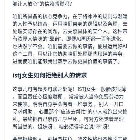
够让人放心”的信赖感觉吗？
咱们所具备的核心竞争力，在于将冰冷的规则与温暖
的人性予以结合，运用咱们自身的逻辑以及条理，去
处理实际存在的问题，去关照具体的某个人。这种带
有浓厚人情味的“靠谱”，即便AI再历经一百年进化，
也决然学不会。咱们需要去做的事情，便是运用好AI
这个工具，用以让它协助咱们处理那些琐碎的事务，
进而使咱们能够腾出双手去做更具价值的事情了。
istj女生如何拒绝别人的请求
这事儿可有超多可聊之处呢！ISTJ女生一般脸皮很薄
，而且责任心极度爆棚 ，常常被人当作免费劳动力
来使唤。明明自身手头有着一堆事务 ，别人一开口
寻求帮助 ，心里那个“应该去帮忙”的小人就跑出来捣
乱。最终把自己累得几乎半死 ，可对方还觉着是理
所当然的。姐妹呀 ，咱必须得学会说“不”呀！
要是拒绝他人，别拐弯抹角，咱这性格也不擅长干那