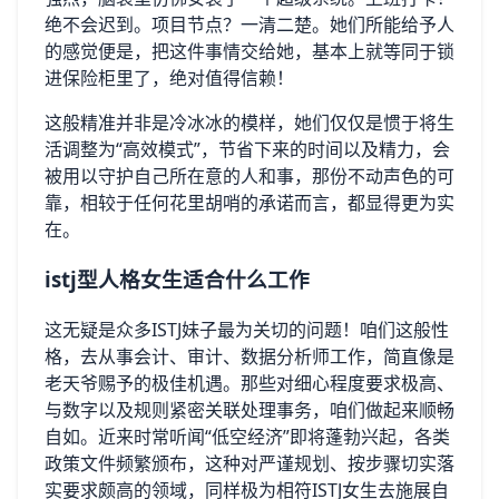
绝不会迟到。项目节点？一清二楚。她们所能给予人
的感觉便是，把这件事情交给她，基本上就等同于锁
进保险柜里了，绝对值得信赖！
这般精准并非是冷冰冰的模样，她们仅仅是惯于将生
活调整为“高效模式”，节省下来的时间以及精力，会
被用以守护自己所在意的人和事，那份不动声色的可
靠，相较于任何花里胡哨的承诺而言，都显得更为实
在。
istj型人格女生
适合什么工作
这无疑是众多ISTJ妹子最为关切的问题！咱们这般性
格，去从事会计、审计、数据分析师工作，简直像是
老天爷赐予的极佳机遇。那些对细心程度要求极高、
与数字以及规则紧密关联处理事务，咱们做起来顺畅
自如。近来时常听闻“低空经济”即将蓬勃兴起，各类
政策文件频繁颁布，这种对严谨规划、按步骤切实落
实要求颇高的领域，同样极为相符ISTJ女生去施展自