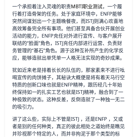
一个承担着注入灵魂的职责
MBTI职业测试
，一个履
行着打造骨架的任务。处于家庭环境中，ENFP能够
突然间谋划出一个主题晚餐夜，而ISTJ则满心欢喜地
高效筹备完全所有事项。他们甚至具备合伙开展创业
活动的能力，ENFP充任对外进行宣传、与客户展开
联结的“脸面”角色，ISTJ充任内部进行运营、负责财
务管理的“基石”角色。源于这种互补所产生的化学反
应，能够造就出单凭单一人格无法实现的奇妙成果。
犹如近来老是排着长长的队伍的，那家素来不进行吆
喝宣传的肉饼摊子，其秘诀大概便是将有着天马行空
特质的创新口味也就是ENFP精神，跟历经几十年始
终保持如一的扎实工艺也就是ISTJ精神，融合到了一
种极致的状态。这种反差，反倒造就了一种独一无二
的吸引力。
讲了这么些，实际上不管是ISTJ ，还是ENFP ，又或
者是别的任何种类，真正的彼此相处之道始终是瞧见
并珍视那个特定的人，而并非拘泥于那个类型的标