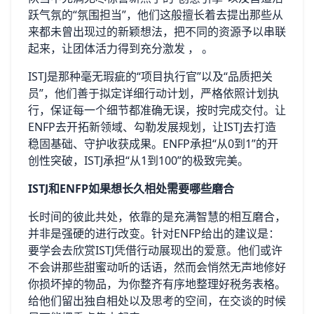
跃气氛的“氛围担当”，他们这般擅长着去提出那些从
来都未曾出现过的新颖想法，把不同的资源予以串联
起来，让团体活力得到充分激发 ， 。
ISTJ是那种毫无瑕疵的“项目执行官”以及“品质把关
员”，他们善于拟定详细行动计划，严格依照计划执
行，保证每一个细节都准确无误，按时完成交付。让
ENFP去开拓新领域、勾勒发展规划，让ISTJ去打造
稳固基础、守护收获成果。ENFP承担“从0到1”的开
创性突破，ISTJ承担“从1到100”的极致完美。
ISTJ和ENFP如果想长久相处需要哪些磨合
长时间的彼此共处，依靠的是充满智慧的相互磨合，
并非是强硬的进行改变。针对ENFP给出的建议是：
要学会去欣赏ISTJ凭借行动展现出的爱意。他们或许
不会讲那些甜蜜动听的话语，然而会悄然无声地修好
你损坏掉的物品，为你整齐有序地整理好税务表格。
给他们留出独自相处以及思考的空间，在交谈的时候