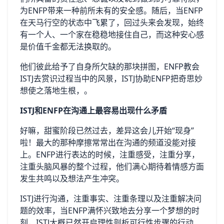
为ENFP带来一种前所未有的安全感。随后，当ENFP
在天马行空的状态中飞累了，回过头来会发现，始终
有一个人、一个家在稳稳地接住自己，而这种安心感
是价值千金都无法换取的。
他们彼此给予了自身所欠缺的那块拼图，ENFP教会
ISTJ去赏识过程当中的风景，ISTJ协助ENFP把奇思妙
想使之落地生根，。
ISTJ和ENFP在沟通上最容易出现什么矛盾
好嘛，甜蜜阶段已然过去，差异这会儿开始“现身”
啦！最大的那种摩擦常常出在沟通的频道没能对接
上。ENFP进行表达的时候，注重感受，注重分享，
注重头脑风暴的整个过程，他们满心期待着情感方面
发生共鸣以及想法产生冲突。
ISTJ进行沟通，注重事实、注重条理以及注重解决问
题的效率，当ENFP满怀兴致地去分享一个梦想的时
刻，ISTJ大概已然开启理性剖析可行性步骤的行动