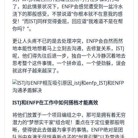
了，如此情景状况下，ENFP会感觉遭受到一盆冷水
浇下的那般感受，不禁说道“你根本就不在意我的感
受！”而ISTJ同样觉得委屈，回应道“我难道不是在帮
你吗？”。
更让人头疼不已的是去处理冲突，ENFP会自然而然
地本能性地想着马上立刻去沟通，去修复关系，ISTJ
呢，他们得先往后退一步，独自一个人冷静沉着地去
思考整个这件事情，一个拼命追，一个使劲躲，误会
就这样子越来越深了。
ISTJ和ENFP在工作中如何搭档才能高效
将他们放置于一个项目编组之中，那可是拥有着无穷
潜力的“梦想实干家”组合呢！重点在于定位要那般明
晰，使得彼此去做最为拿手的事情。ENFP绝对是团
队当中充满无尽惊喜新点子的“创意引擎”以及营造活