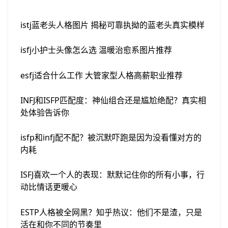
istj蓝老头人格图片 揭秘可靠执拗的蓝老头真实模样
isfj小护士头像怎么选 温暖治愈系图片推荐
esfj适合什么工作 大管家型人格高薪职业推荐
INFJ和ISFP匹配度：神仙组合还是尴尬绝配？真实相
处体验告诉你
isfp和infj配不配？被沉默吓跑是因为没看懂对方的
内耗
ISFJ喜欢一个人的表现：默默记住你的所有小事，行
动比情话更暖心
ESTP人格被全网黑？知乎热议：他们不是渣，只是
活在和你不同的节奏里