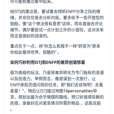
尽可能把重点集中起来。
给ISTJ的建议是，要试着去倾听ENFP分享之际的情
绪，并非仅仅是去分析内容。要多给予一些开放型的
鼓励，像“这个想法很有意思”这样，而非直接去评论
细节。偶尔要尝试一点计划之外的小冒险，这对关系
而言是很好的润滑剂。
重点在于一点，将“你怎么和我不一样”转变为“原来
你如此看待世界，挺酷的” 。
如何巧妙利用ISTJ和ENFP的差异创造惊喜
极为高级的玩法，乃是将差异转化为专门独有的浪漫
以及创造力，举例而言，像是谋划一次旅行，让
ENFP承担灵感闪现的任务，即“我们去自驾吧！去看
星星！”，随后让ISTJ接过地图
16personalities中
文
，规划出最为合乎情理的路线，预订好值得信赖的
民宿，准备好应对紧急情况所需的物品 ，这般这般
。