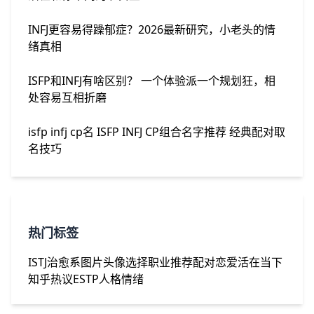
INFJ更容易得躁郁症？2026最新研究，小老头的情
绪真相
ISFP和INFJ有啥区别？ 一个体验派一个规划狂，相
处容易互相折磨
isfp infj cp名 ISFP INFJ CP组合名字推荐 经典配对取
名技巧
热门标签
ISTJ
治愈系图片
头像选择
职业推荐
配对
恋爱
活在当下
知乎热议
ESTP人格
情绪