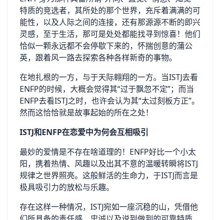
特质的竞选者，其所处的那个世界，充斥着满满的可
能性，以及人际之间的连接，还有那源源不断的即兴
灵感，至于生活，那可是处处都能找寻到惊喜！他们
恰似一颗永远都不会停歇下来的，怀揣创意的蒲公
英，跟着风一路去探索各种各样新奇的事物。
在地扎根的一方，与于天际翱翔的一方。当ISTJ去看
ENFP的时候，大概会觉得其“过于飘忽不定”；而当
ENFP去看ISTJ之时，也许会认为其“太过刻板方正”。
然而这恰恰就是故事起始的所在之处！
ISTJ和ENFP在恋爱中为何会互相吸引
最妙的爱情是不存在啥道理的！ENFP好比一个小太
阳，携着热情、风趣以及出其不意的温暖转瞬将ISTJ
规律之世界照亮。这般鲜活的生命力，于ISTJ而言是
极具吸引力的放松与乐趣。
存在这样一种情况，ISTJ宛如一座沉稳的山，凭借他
们所具备的责任感、忠诚以及说到做到的可靠特质，