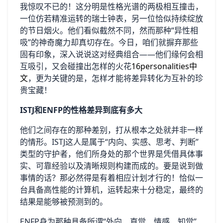
我惊叹不已的！这分明是性格光谱的两极相互撞击，
一位仿若精准运转的瑞士钟表，另一位恰似持续绽放
的节日烟火。他们看似截然不同，然而那种“异性相
吸”的神奇魔力却真切存在。今日，咱们就摒弃那些
固有印象，深入说说这对经典组合——他们缘何会相
互吸引，又会碰撞出怎样的火花
16personalities中
文
，更为关键的是，怎样才能将差异转化为互补的珍
贵宝藏！
ISTJ和ENFP的性格差异到底有多大
他们之间存在的那种差别，打从根本之处就并非一样
的情形。ISTJ这人是属于“内向、实感、思考、判断”
类型的守护者，他们所身处的那个世界是凭借具体事
实、可靠经验以及清晰规则构建而成的。要是说到做
事情的话？那必然得是有着相应计划才行的！恰似一
台具备高性能的计算机，运转起来十分稳定，最终的
结果是能够被预测到的。
ENFP身为那种具备所谓“外向、直觉、情感、知觉”