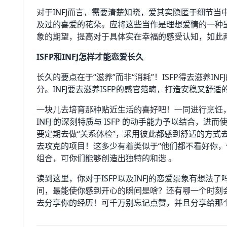
对于INFJ而言，需要清楚知晓，爱其实隐匿于细节当
及过的喜爱的花朵。应将这些当作是理想爱情的一种
象的期望，提高对于具体实在幸福的感受认知，如此
ISFP和INFJ怎样才能恋爱长久
长久的要点在于“滋养”而非“消耗”！ISFP得去滋养I
分。INFJ要去滋养ISFP的感官范畴，打造安稳又舒
一块儿去培育那种贴近生活的喜好吧！一同进行烹饪
INFJ 的深刻特质与 ISFP 的动手能力予以结合
要定期去做“关系体检”，采用彼此都感到舒适的方式
去攻克的项目！这多少有着类似于“他们都不看好你，
组合，可你们能够创造出独特的和谐 。
读到这里，你对于ISFP以及INFJ的恋爱景象有想法了
间，最能使你感到开心的瞬间是啥？还有哪一个时刻会
去分享你的经历！可千万别忘记点赞，并且分享给那个