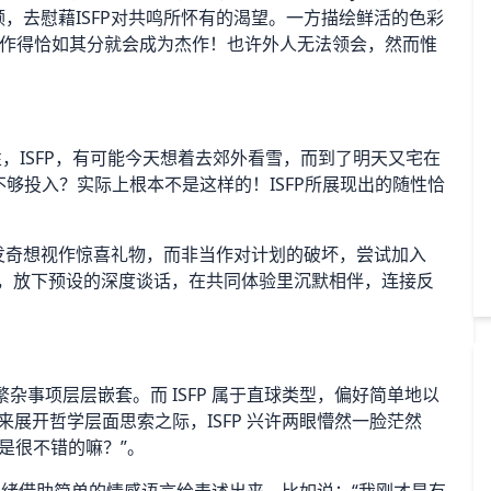
领，去慰藉ISFP对共鸣所怀有的渴望。一方描绘鲜活的色彩
作得恰如其分就会成为杰作！也许外人无法领会，然而惟
特性，ISFP，有可能今天想着去郊外看雪，而到了明天又宅在
是不够投入？实际上根本不是这样的！ISFP所展现出的随性恰
 的突发奇想视作惊喜礼物，而非当作对计划的破坏，尝试加入
漫步，放下预设的深度谈话，在共同体验里沉默相伴，连接反
繁杂事项层层嵌套。而 ISFP 属于直球类型，偏好简单地以
未来展开哲学层面思索之际，ISFP 兴许两眼懵然一脸茫然
是很不错的嘛？”。