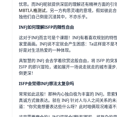
忧思。而INFJ呢就提供深层的理解还有精神方面的引
MBTI人格测试
，另一方构思灵魂的意境，假如彼此合
独他们自己倒是沉浸其中，不亦乐乎。
INFJ如何理解ISFP的随性自由
这对于INFJ而言可是个课题！INFJ有着喜欢规划的
家里画画。INFJ说不定就会产生困惑：Ta这样是不
好是对生活热爱的一种体现。
具智慧的 INFJ 会去学着欣赏这般自由，将 ISFP
ISFP 的即兴冒险，诸如展开一场说走就走的城市
倒更深！
ISFP会觉得INFJ想法太复杂吗
常常如此这般！那种内心独白极为丰富的 INFJ，思索
真诚方式做表达。就在 INFJ 针对人与人之间关系的
道：“你究竟想要表达些什么呀？此时咱俩现况难道不