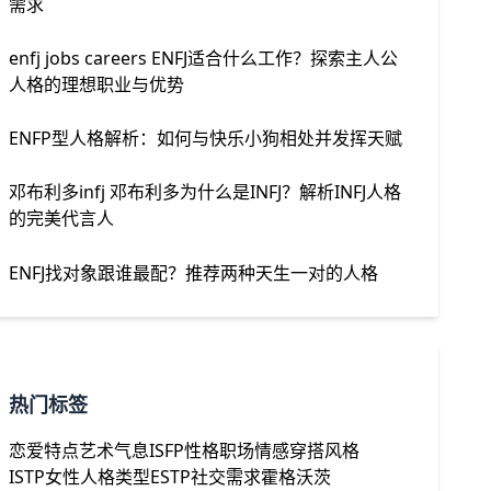
需求
enfj jobs careers ENFJ适合什么工作？探索主人公
人格的理想职业与优势
ENFP型人格解析：如何与快乐小狗相处并发挥天赋
邓布利多infj 邓布利多为什么是INFJ？解析INFJ人格
的完美代言人
ENFJ找对象跟谁最配？推荐两种天生一对的人格
热门标签
恋爱特点
艺术气息
ISFP性格
职场情感
穿搭风格
ISTP女性
人格类型
ESTP
社交需求
霍格沃茨