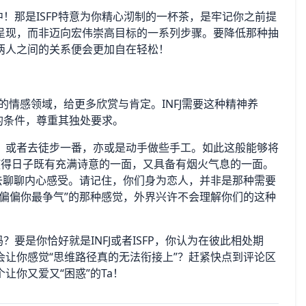
中！那是ISFP特意为你精心沏制的一杯茶，是牢记你之前提
呈现，而非迈向宏伟崇高目标的一系列步骤。要降低那种抽
两人之间的关系便会更加自在轻松！
NFJ的情感领域，给更多欣赏与肯定。INFJ需要这种精神养
适的条件，尊重其独处要求。
，或者去徒步一番，亦或是动手做些手工。如此这般能够将
，进而使得日子既有充满诗意的一面，又具备有烟火气息的一面。
去聊聊内心感受。请记住，你们身为恋人，并非是那种需要
偏偏你最争气”的那种感觉，外界兴许不会理解你们的这种
吗？要是你恰好就是INFJ或者ISFP，你认为在彼此相处期
让你感觉“思维路径真的无法衔接上”？赶紧快点到评论区
让你又爱又“困惑”的Ta！