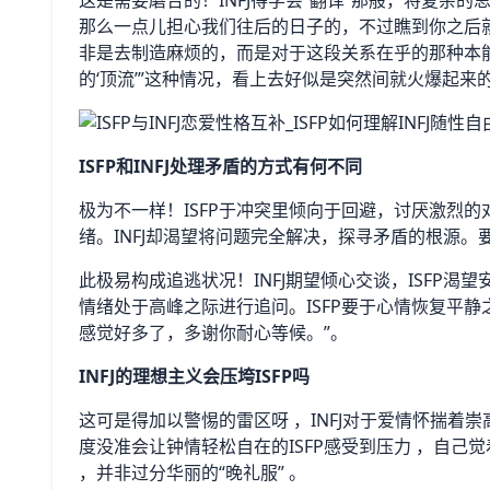
这是需要磨合的！INFJ得学会“翻译”那般，将复杂
那么一点儿担心我们往后的日子的，不过瞧到你之后就心
非是去制造麻烦的，而是对于这段关系在乎的那种本
的‘顶流’”这种情况，看上去好似是突然间就火爆起
ISFP和INFJ处理矛盾的方式有何不同
极为不一样！ISFP于冲突里倾向于回避，讨厌激烈
绪。INFJ却渴望将问题完全解决，探寻矛盾的根源。
此极易构成追逃状况！INFJ期望倾心交谈，ISFP渴望
情绪处于高峰之际进行追问。ISFP要于心情恢复平静
感觉好多了，多谢你耐心等候。”。
INFJ的理想主义会压垮ISFP吗
这可是得加以警惕的雷区呀 ，INFJ对于爱情怀揣着
度没准会让钟情轻松自在的ISFP感受到压力 ，自己觉着
，并非过分华丽的“晚礼服” 。