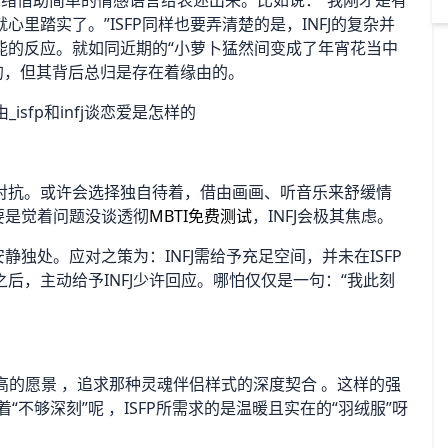
的思绪借助简单的情感语言给表述出来。比如说：“我刚才是有
里踏实了。”ISFP同样也要弄清楚的是，INFJ的复杂并
能的反应。就如同近期的“小萝卜猛然间变成了年宵花当中
来的，但其背后总归是存在着缘由的。
的对抗。或许会选择独自待着，借由画画、听音乐来舒缓情
要是觉着问题没谈透彻
MBTI免费测试
，INFJ会极其焦虑。
安静独处。应对之策为：INFJ需给予充足空间，并未在ISFP
之后，主动给予INFJ少许回应。哪怕仅仅是一句：“我此刻
崇高的愿景 ，追求那种灵魂伴侣样式的深度契合 。这样的强
“不够深刻”呢 ，ISFP所需求的是温暖且实在的“羽绒服”呀