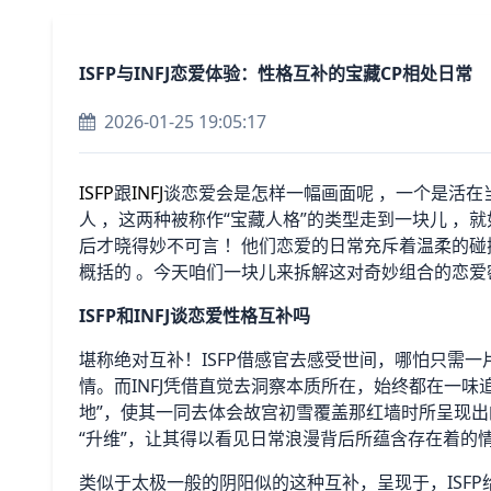
ISFP与INFJ恋爱体验：性格互补的宝藏CP相处日常
2026-01-25 19:05:17
ISFP
跟
INFJ
谈恋爱会是怎样一幅画面呢 ，一个是活在
人 ，这两种被称作“宝藏人格”的类型走到一块儿 ，
后才晓得妙不可言 ！他们恋爱的日常充斥着温柔的碰
概括的 。今天咱们一块儿来拆解这对奇妙组合的恋爱
ISFP和INFJ谈恋爱性格互补吗
堪称绝对互补！ISFP借感官去感受世间，哪怕只需
情。而INFJ凭借直觉去洞察本质所在，始终都在一味追
地”，使其一同去体会故宫初雪覆盖那红墙时所呈现出的
“升维”，让其得以看见日常浪漫背后所蕴含存在着的
类似于太极一般的阴阳似的这种互补，呈现于，ISFP