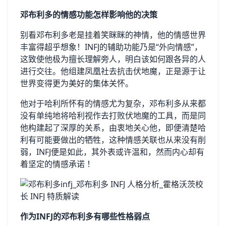
邓布利多的情感功能怎样影响他的决策
别看邓布利多老是挂着笑眯眯的神情，他的情感世界
丰富得超乎想象！INFJ的辅助功能乃是“外向情感”，
这致使他极为擅长理解旁人，明白该如何跟各异的人
进行交往。他组建凤凰社去抗击伏地魔，正是源于让
世界变得更为美好的集体关怀。
他对于哈利所怀有的情感尤为复杂，邓布利多从来都
没有单纯地将哈利视作去打败伏地魔的工具，而是同
他构建起了深厚的关系，由衷地关心他，即便清楚哈
利有可能要做出的牺牲，这种情感关联也从来没有削
弱，INFJ便是如此，其外表或许温和，然而内心却有
着坚定的情感承诺 ！
作为INFJ的邓布利多有哪些性格弱点