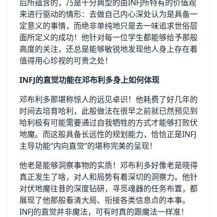
后所蕴含的，乃是十分典型的由INFJ所特有的价值观
来进行驱动的情形：去做自己内心深处认为是具备一
定意义的事情，而绝非单纯地只是去一味追求世俗层
面所定义的成功！他针对每一位学生都能够给予那般
高度的关注，还总是能够敏锐地发现他人身上存在着
值得用心珍视的可贵之处！
INFJ的直觉功能在邓布利多身上如何体现
邓布利多那堪称惊人的远见卓识！他耗费了好几年的
时间去培育哈利，此般做法在很早之前就已然预见到
哈利极有可能需要通过自我牺牲的方式才能够打败伏
地魔。而这般具备长远性的规划能力，恰恰正是INFJ
主导功能“内向直觉”的堪称完美的呈现！
他老是能够洞察事物的实质！邓布利多好像老是晓得
真正发生了啥，对人和局势有着深切的洞察力。他针
对伏地魔往昔的深度钻研，寻觅魂器的任务布置，都
展现了他那般看清大局、衔接各类信息点的本事。
INFJ的直觉并非魔法，可有时真的跟魔法一样准！