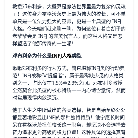
教授邓布利多，大概算是魔法世界里最为复杂的灵魂
了！这位身为霍格沃茨史上最为伟大的校长，可不单
单只是一位法力强大的巫师，更是一个典型的 INFJ
人格。今天咱们就来聊一聊，为何这位有着白胡子的
老爷爷会是 INFJ 的完美代言人，而这种人格又是怎
样塑造了他那传奇的一生呢！
邓布利多为什么是
INFJ人格
类型
瞅瞅邓布利多的行为方式，简直堪称INFJ类的行动典
范！INFJ被称作“提倡者”，属于最稀缺少见的人格类
别之一，占比仅在1.5%至2.3%之间。邓布利多教授
全然契合此类型的核心特质——内心饱含激情，然而
时常展现得内敛深沉。
他于人生之中所做出的各类选择，皆是自始至终处处
都显著地彰显出INFJ的那种独特特质！他宁愿长时间
呆在霍格沃茨担任校长这一职务，却坚决不会选择去
奋力追求更为高级的权力位置！这种具体的选择其背