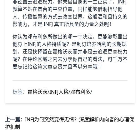
非径直去追逐权力。他凭借自身的一生证实了，INFJ
就算不站在舞台的中央位置，同样能够借助指导他
人、传播智慧的方式去改变世界。这般温和且持久的
影响力，才是 INFJ 真正所具备的力量之处呢！
你认为邓布利多所做出的哪一个决定，更能够彰显出
他身上INFJ的人格特质呢？是制订培养哈利的长期规
划，还是抉择留在霍格沃茨而并非是去追逐更高权力
呢？在评论区域之内去分享你自己的看法，可千万不
要忘记给这篇文章点赞并且予以分享哦 ！
标签：
霍格沃茨
/
INFJ人格
/
邓布利多
/
上一篇：
INFJ为何突然变得无情？深度解析内向者的心理保
护机制