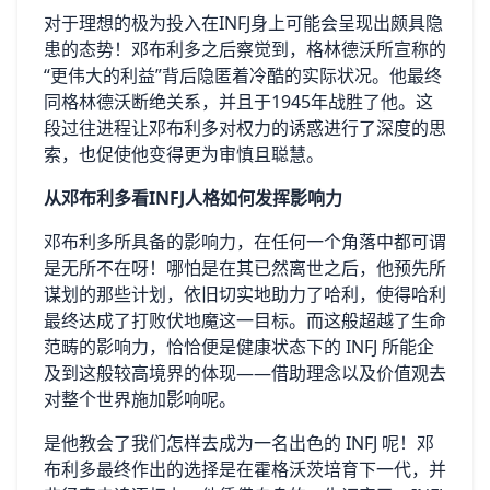
对于理想的极为投入在INFJ身上可能会呈现出颇具隐
患的态势！邓布利多之后察觉到，格林德沃所宣称的
“更伟大的利益”背后隐匿着冷酷的实际状况。他最终
同格林德沃断绝关系，并且于1945年战胜了他。这
段过往进程让邓布利多对权力的诱惑进行了深度的思
索，也促使他变得更为审慎且聪慧。
从邓布利多看INFJ人格如何发挥影响力
邓布利多所具备的影响力，在任何一个角落中都可谓
是无所不在呀！哪怕是在其已然离世之后，他预先所
谋划的那些计划，依旧切实地助力了哈利，使得哈利
最终达成了打败伏地魔这一目标。而这般超越了生命
范畴的影响力，恰恰便是健康状态下的 INFJ 所能企
及到这般较高境界的体现——借助理念以及价值观去
对整个世界施加影响呢。
是他教会了我们怎样去成为一名出色的 INFJ 呢！邓
布利多最终作出的选择是在霍格沃茨培育下一代，并