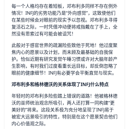
每一个人格均存在着短板，邓布利多同样不存在例外
情况！INFJ的劣势功能乃是“外向感觉”，这致使他们
在某些时候会对眼前的现实予以忽视。邓布利多寻得
复活石之际，一时凭借冲动便将戒指戴在了手上，全
然没有思索过有可能会被诅咒！
此般对于感官世界的疏漏险些致他于死地！他过度聚
焦内心的愿景以及计划，而未顾及最基础的自我保
护。恰似近期有研究发觉午睡习惯或许对大脑年龄产
生影响，有时我们过度看重长远目标，却反倒忽略了
眼前的健康细节！INFJ有必要学会平衡直觉与现实。
邓布利多和格林德沃的关系体现了INFJ什么特点
年轻时的邓布利多险些踏上错误的道路！他被格林德
沃的巫师统治观念所吸引，两人还打算一同构建“更
美好的”将来。这段关系极为充分地呈现了INFJ易于
被宏大远景吸引的特性，特别是在这个愿景契合他们
内心价值观之际。