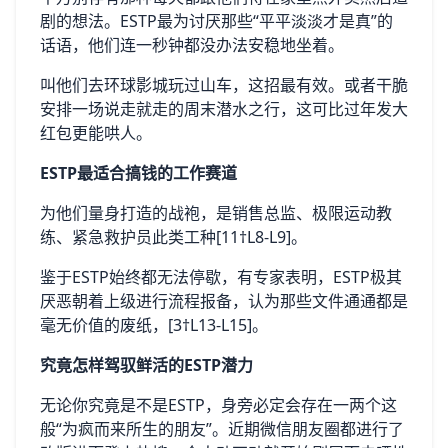
剧的想法。ESTP最为讨厌那些“平平淡淡才是真”的
话语，他们连一秒钟都没办法安稳地坐着。
叫他们去环球影城玩过山车，这招最有效。或者干脆
安排一场说走就走的周末潜水之行，这可比过年发大
红包更能哄人。
ESTP最适合搞钱的工作赛道
为他们量身打造的战袍，是销售总监、极限运动教
练、紧急救护员此类工种[11†L8-L9]。
鉴于ESTP始终都无法停歇，有专家表明，ESTP极其
厌恶朝着上级进行流程报备，认为那些文件通通都是
毫无价值的废纸，[3†L13-L15]。
究竟怎样驾驭鲜活的ESTP潜力
无论你究竟是不是ESTP，身旁必定会存在一两个这
般“为疯而来所生的朋友”。近期微信朋友圈都进行了