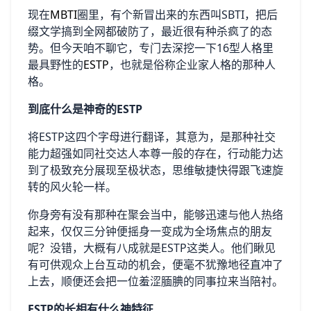
现在
MBTI
圈里，有个新冒出来的东西叫SBTI，把后
缀文学搞到全网都破防了，最近很有种杀疯了的态
势。但今天咱不聊它，专门去深挖一下16型人格里
最具野性的
ESTP
，也就是俗称企业家人格的那种人
格。
到底什么是神奇的ESTP
将ESTP这四个字母进行翻译，其意为，是那种社交
能力超强如同社交达人本尊一般的存在，行动能力达
到了极致充分展现至极状态，思维敏捷快得跟飞速旋
转的风火轮一样。
你身旁有没有那种在聚会当中，能够迅速与他人热络
起来，仅仅三分钟便摇身一变成为全场焦点的朋友
呢？没错，大概有八成就是ESTP这类人。他们瞅见
有可供观众上台互动的机会，便毫不犹豫地径直冲了
上去，顺便还会把一位羞涩腼腆的同事拉来当陪衬。
ESTP的长相有什么神特征