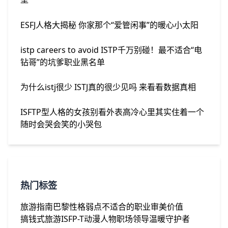
ESFJ人格大揭秘 你家那个“爱管闲事”的暖心小太阳
istp careers to avoid ISTP千万别碰！最不适合“电
钻哥”的坑爹职业黑名单
为什么istj很少 ISTJ真的很少见吗 来看看数据真相
ISFTP型人格的女孩别看外表高冷心里其实住着一个
随时会哭会笑的小哭包
热门标签
旅游指南
巴黎
性格弱点
不适合的职业
审美价值
搞钱式旅游
ISFP-T
动漫人物
职场领导
温暖守护者