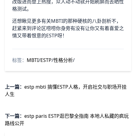
改版进而登上热搜，众人动不动就开始刷屏而去晒性
格测试。
还想瞅见更多有关MBTI的那种硬核的八卦剖析不，
赶紧来到评论区唠唠你身旁有没有让你又有着喜爱之
情又带着恨意的ESTP呀！
标签：
MBTI
/
ESTP
/
性格分析
/
上一篇：
estp mbti 搞懂ESTP人格，开启社交与职场开挂
人生
下一篇：
estp paris ESTP逛巴黎全指南 本地人私藏的疯玩
路线公开