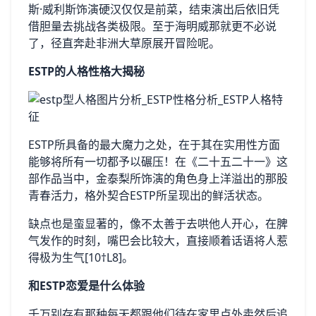
斯·威利斯饰演硬汉仅仅是前菜，结束演出后依旧凭
借胆量去挑战各类极限。至于海明威那就更不必说
了，径直奔赴非洲大草原展开冒险呢。
ESTP的人格性格大揭秘
ESTP所具备的最大魔力之处，在于其在实用性方面
能够将所有一切都予以碾压！在《二十五二十一》这
部作品当中，金泰梨所饰演的角色身上洋溢出的那股
青春活力，格外契合ESTP所呈现出的鲜活状态。
缺点也是蛮显著的，像不太善于去哄他人开心，在脾
气发作的时刻，嘴巴会比较大，直接顺着话语将人惹
得极为生气[10†L8]。
和ESTP恋爱是什么体验
千万别存有那种每天都跟他们待在家里点外卖然后追