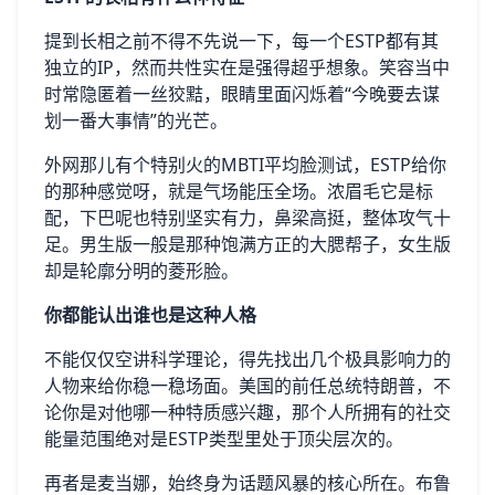
提到长相之前不得不先说一下，每一个ESTP都有其
独立的IP，然而共性实在是强得超乎想象。笑容当中
时常隐匿着一丝狡黠，眼睛里面闪烁着“今晚要去谋
划一番大事情”的光芒。
外网那儿有个特别火的MBTI平均脸测试，ESTP给你
的那种感觉呀，就是气场能压全场。浓眉毛它是标
配，下巴呢也特别坚实有力，鼻梁高挺，整体攻气十
足。男生版一般是那种饱满方正的大腮帮子，女生版
却是轮廓分明的菱形脸。
你都能认出谁也是这种人格
不能仅仅空讲科学理论，得先找出几个极具影响力的
人物来给你稳一稳场面。美国的前任总统特朗普，不
论你是对他哪一种特质感兴趣，那个人所拥有的社交
能量范围绝对是ESTP类型里处于顶尖层次的。
再者是麦当娜，始终身为话题风暴的核心所在。布鲁