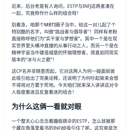
近来，后台老是有人询问，ESTP与INFJ这两者凑在
一起，究竟称作什么样的组合呀！
别着急，咱那个
MBTI
圈子当中，给这一对儿起了个
特别酷的名字，叫做“挑战者与倡导者”！同样有老粉
直接称呼他们为“实干家与梦想家”。其中一个是在现
实世界里头横冲直撞的从事行动之人，而另一个是在
精神宇宙当中建造城堡的怀揣理想者，简直如同现实
版本的“冰与火之歌”！
这CP名并非随意而起，它对这两人为何一碰面就彼
此吸引给出了完美诠释，还说明了为何吵起架来会恨
不得将对方置于死地。今天咱们就来深入讲讲这对令
人极度着迷且反复着迷的组合！
为什么这俩一看就对眼
一个整天心心念念着蹦极跳伞的ESTP，怎么就被那
个藏在角落里看书的INFJ给吸引住了呢。这究竟是怎