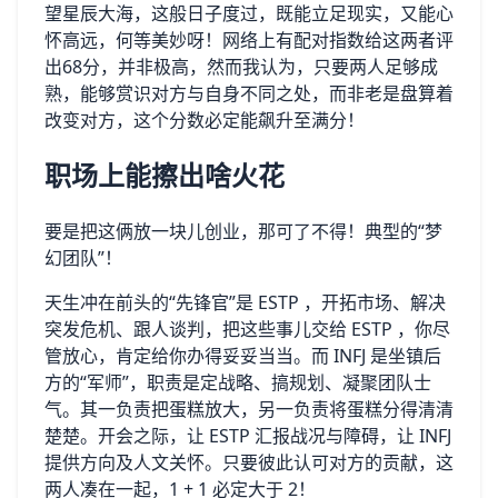
望星辰大海，这般日子度过，既能立足现实，又能心
怀高远，何等美妙呀！网络上有配对指数给这两者评
出68分，并非极高，然而我认为，只要两人足够成
熟，能够赏识对方与自身不同之处，而非老是盘算着
改变对方，这个分数必定能飙升至满分！
职场上能擦出啥火花
要是把这俩放一块儿创业，那可了不得！典型的“梦
幻团队”！
天生冲在前头的“先锋官”是 ESTP ，开拓市场、解决
突发危机、跟人谈判，把这些事儿交给 ESTP ，你尽
管放心，肯定给你办得妥妥当当。而 INFJ 是坐镇后
方的“军师”，职责是定战略、搞规划、凝聚团队士
气。其一负责把蛋糕放大，另一负责将蛋糕分得清清
楚楚。开会之际，让 ESTP 汇报战况与障碍，让 INFJ
提供方向及人文关怀。只要彼此认可对方的贡献，这
两人凑在一起，1 + 1 必定大于 2！