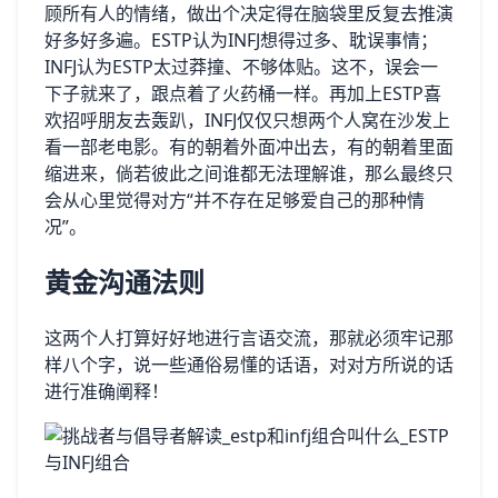
顾所有人的情绪，做出个决定得在脑袋里反复去推演
好多好多遍。ESTP认为INFJ想得过多、耽误事情；
INFJ认为ESTP太过莽撞、不够体贴。这不，误会一
下子就来了，跟点着了火药桶一样。再加上ESTP喜
欢招呼朋友去轰趴，INFJ仅仅只想两个人窝在沙发上
看一部老电影。有的朝着外面冲出去，有的朝着里面
缩进来，倘若彼此之间谁都无法理解谁，那么最终只
会从心里觉得对方“并不存在足够爱自己的那种情
况”。
黄金沟通法则
这两个人打算好好地进行言语交流，那就必须牢记那
样八个字，说一些通俗易懂的话语，对对方所说的话
进行准确阐释！