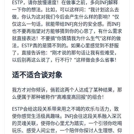
ESTP，请你放慢速度！在做事之前，多向INFJ解释
一下你的想法。比如，可以这样问：“我计划这么去
做，你认为这对我们今后会产生什么样的影响？”仅
仅这么一句话，就能带给INFJ充分的安全感。而INFJ
也不要再指望对方能够猜到你的心思了，有什么需求
就直接表达！不要搞“你猜猜我为什么生气”这样的做
法，ESTP真的是猜不到的。如果心里感觉到不舒服
了，直接告诉他：“刚才说的那句话让我有些难受，
以后别再这么说了，行不行？”这样做会多么省事！
适不适合谈对象
我方才对你倾诉，倘若这两个人达成了某种结果，那
么便属于那种被称作“高难度高回报”的组合！
ESTP会给这段关系带来用之不竭的欢乐与活力，致
使你感觉生活极具趣味。INFJ会往这段关系融入深沉
的灵魂关联，使得你心里尤为踏实，一个引领你吃喝
玩乐、感受人间尘世，一个陪伴你探讨人生理想、仰