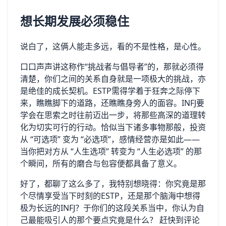
想长期发展必须稳住
说白了，这俩人能走多远，看的不是性格，是心性。
口口声声讲这称作“挑战者与倡导者”的，那就必须得
清楚，你们之间的关系自身就是一项极大的挑战，亦
是绝佳的成长契机。ESTP需得学着于狂奔之际停下
来，瞧瞧脚下的道路，还瞧瞧身旁人的面容。INFJ要
学会在思索之时往前迈出一步，将那些高深的道理转
化为切实可行的行动。恰似当下诸多事物那般，投资
从 “可选项” 变为 “必选项”，感情经营亦是如此——
当你把对方从 “人生选项” 转变为 “人生必选项” 的那
个瞬间，所有的磨合与包容便都具备了意义。
好了，都聊了这么多了，我特别想晓得：你究竟是那
个尽情享受当下时刻的ESTP，还是那个脑海中想得
极为长远的INFJ？于你们的这段关系当中，你认为自
己最能吸引人的那个要点究竟是什么？ 赶快到评论