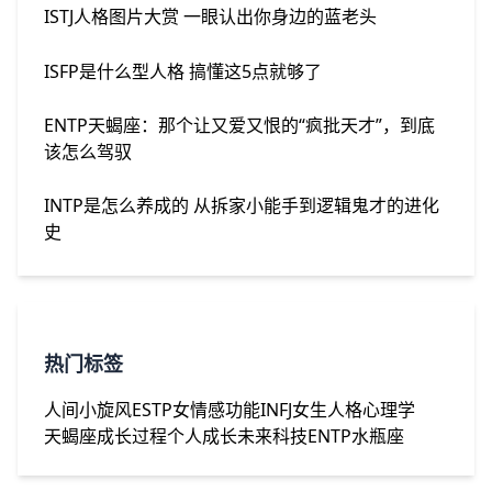
ISTJ人格图片大赏 一眼认出你身边的蓝老头
ISFP是什么型人格 搞懂这5点就够了
ENTP天蝎座：那个让又爱又恨的“疯批天才”，到底
该怎么驾驭
INTP是怎么养成的 从拆家小能手到逻辑鬼才的进化
史
热门标签
人间小旋风
ESTP女
情感功能
INFJ女生
人格心理学
天蝎座
成长过程
个人成长
未来科技
ENTP水瓶座