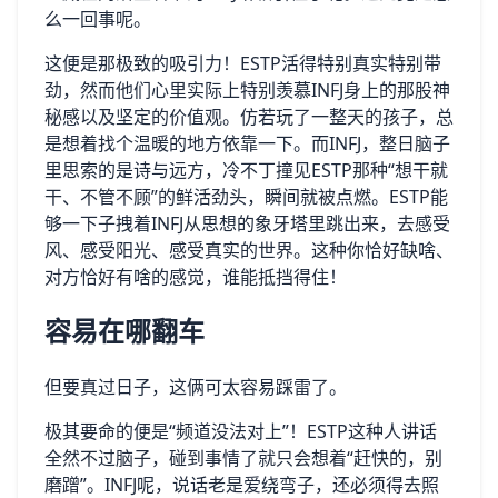
么一回事呢。
这便是那极致的吸引力！ESTP活得特别真实特别带
劲，然而他们心里实际上特别羡慕INFJ身上的那股神
秘感以及坚定的价值观。仿若玩了一整天的孩子，总
是想着找个温暖的地方依靠一下。而INFJ，整日脑子
里思索的是诗与远方，冷不丁撞见ESTP那种“想干就
干、不管不顾”的鲜活劲头，瞬间就被点燃。ESTP能
够一下子拽着INFJ从思想的象牙塔里跳出来，去感受
风、感受阳光、感受真实的世界。这种你恰好缺啥、
对方恰好有啥的感觉，谁能抵挡得住！
容易在哪翻车
但要真过日子，这俩可太容易踩雷了。
极其要命的便是“频道没法对上”！ESTP这种人讲话
全然不过脑子，碰到事情了就只会想着“赶快的，别
磨蹭”。INFJ呢，说话老是爱绕弯子，还必须得去照