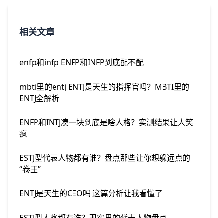
相关文章
enfp和infp ENFP和INFP到底配不配
mbti里的entj ENTJ是天生的指挥官吗？MBTI里的
ENTJ全解析
ENFP和INTJ凑一块到底是啥人格？实测结果让人笑
疯
ESTJ型代表人物都有谁？盘点那些让你想躲远点的
“卷王”
ENTJ是天生的CEO吗 这篇分析让我看懂了
ESTJ型人格都有谁？现实里的代表人物盘点