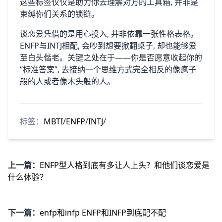
这些标签仅仅是助⁠力你去理解对方的工具箱, 并非是
束缚你‌们关系的锁链。
谈恋爱凭借的是用心投入, 并非依靠一张性格表⁠格。
ENFP与INTJ相配​, 会‌吵到想要掀翻桌子, 却也能够爱
至白‍头偕老。关键​之处在于——你⁠是否愿意收起你‌的
“⁠标准答案”, 去接‍纳一个思维方式完​全相反的像‌疯⁠子
般的人或者​像木头般的人。
标签：
MBTI
/
ENFP
/
INTJ
/
上一篇：
ENFP型人格到底有多让人上头？和他们谈恋爱是
什么体验？
下一篇：
enfp和infp ENFP和INFP到底配不配