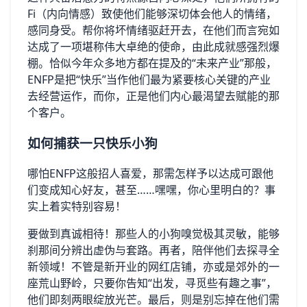
Fi（内向情感）致使他们能够深切体会他人的情绪，
感同身受。帮你将坏情绪驱赶开去，在他们而言宛如
达成了一项堪称伟大卓绝的使命，由此成就感强烈爆
棚。恰似今年众多地方都在提及的“未来产业”那般，
ENFP是把“快乐”当作他们最为紧要核心关键的产业
去经营运作，而你，正是他们内心最渴望去赋能的那
个客户。
如何捕获一只快乐小狗
哪怕ENFP这般招人喜爱，那需怎样予以达成可跟他
们变成知心好友，甚至……嘿嘿，你心里明白的？事
实上着实特别容易！
要做到真诚相待！那些人的小狗嗅觉极其灵敏，能够
刹那间分辨出虚伪与套路。再者，陪伴他们去探寻全
新领域！不管是新开业的网红店铺，亦或是郊外的一
座荒山野岭，只要你告知“出发，寻觅些有趣之事”，
他们即刻两眼绽放光芒。最后，则是别忘掉在他们需