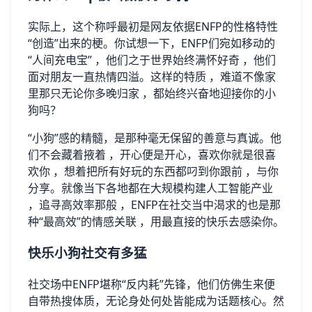
实际上，这个称呼最初是网友依据ENFP的性格特性
“创造”出来的梗。你试想一下，ENFP们宛如移动的
“人间充电宝” ，他们之于世界始终满怀好奇 ，他们
面对朋友一直热情四溢。这样的特质 ，难道不像家
里那只无论你多晚归家 ，都始终兴奋地迎接你的小
狗吗？
“小狗”感的精髓，是那种毫无保留的善意与真诚。他
们不会藏着掖着 ，开心便是开心，喜欢你就是很喜
欢你 ，想着把所有好玩的东西都叼到你跟前 ，与你
分享。就像当下各地都在大规模构建人工智能产业
，追寻高效率那般 ，ENFP在社交当中渴求的也是那
种“最高效”的情感关联 ，用最直接的快乐去感染你。
快乐小狗社交有多猛
社交场中ENFP堪称“反内耗”先锋，他们仿佛生来便
自带热搜体质，无论身处何处皆能成为话题核心。然