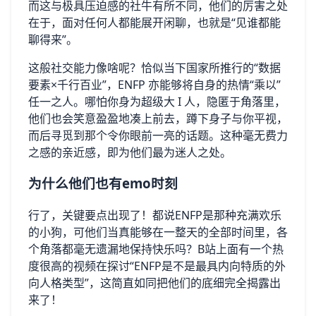
而这与极具压迫感的社牛有所不同，他们的厉害之处
在于，面对任何人都能展开闲聊，也就是“见谁都能
聊得来”。
这般社交能力像啥呢？恰似当下国家所推行的“数据
要素×千行百业”，ENFP 亦能够将自身的热情“乘以”
任一之人。哪怕你身为超级大 I 人，隐匿于角落里，
他们也会笑意盈盈地凑上前去，蹲下身子与你平视，
而后寻觅到那个令你眼前一亮的话题。这种毫无费力
之感的亲近感，即为他们最为迷人之处。
为什么他们也有emo时刻
行了，关键要点出现了！都说ENFP是那种充满欢乐
的小狗，可他们当真能够在一整天的全部时间里，各
个角落都毫无遗漏地保持快乐吗？B站上面有一个热
度很高的视频在探讨“ENFP是不是最具内向特质的外
向人格类型”，这简直如同把他们的底细完全揭露出
来了！