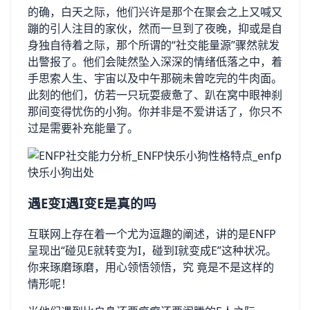
的确，白天之际，他们兴许是那个在聚会之上又喊又
蹦的引人注目的家伙，然而一旦到了夜晚，抑或是自
身独自待着之际，那个所谓的“社交能量源”骤然就发
出警报了。他们会陡然坠入深深的情绪低落之中，着
手思索人生、宇宙以及中午那碗未曾吃完的牛肉面。
此刻的他们，仿若一只玩耍疲惫了、趴在窝中眼神刹
那间变得忧伤的小狗。你并非是不爱讲话了，你只不
过是需要补充能量了。
遇E变I遇I变E是真的吗
互联网上存在着一个尤为逗趣的阐述，讲的是ENFP
呈现出“碰见E就转变为I，碰到I就变成E”这种状况。
你来琢磨琢磨，用心领悟领悟，究 竟是不是这样的
情形呢！