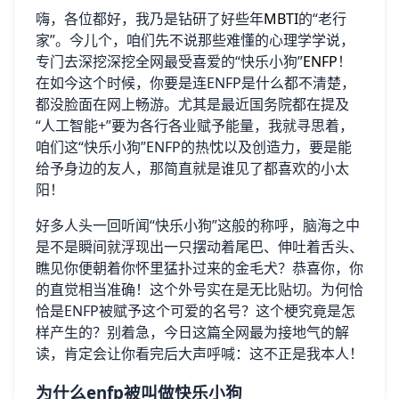
嗨，各位都好，我乃是钻研了好些年
MBTI
的“老行
家”。今儿个，咱们先不说那些难懂的心理学学说，
专门去深挖深挖全网最受喜爱的“快乐小狗”
ENFP
！
在如今这个时候，你要是连ENFP是什么都不清楚，
都没脸面在网上畅游。尤其是最近国务院都在提及
“人工智能+”要为各行各业赋予能量，我就寻思着，
咱们这“快乐小狗”ENFP的热忱以及创造力，要是能
给予身边的友人，那简直就是谁见了都喜欢的小太
阳！
好多人头一回听闻“快乐小狗”这般的称呼，脑海之中
是不是瞬间就浮现出一只摆动着尾巴、伸吐着舌头、
瞧见你便朝着你怀里猛扑过来的金毛犬？恭喜你，你
的直觉相当准确！这个外号实在是无比贴切。为何恰
恰是ENFP被赋予这个可爱的名号？这个梗究竟是怎
样产生的？别着急，今日这篇全网最为接地气的解
读，肯定会让你看完后大声呼喊：这不正是我本人！
为什么enfp被叫做快乐小狗