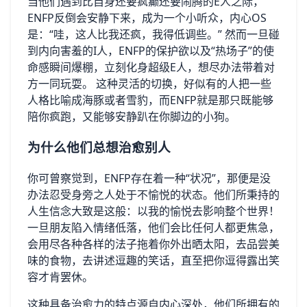
当他们遇到比自身还要疯癫还要闹腾的E人之际，
ENFP反倒会安静下来，成为一个小听众，内心OS
是：“哇，这人比我还疯，我得低调些。” 然而一旦碰
到内向害羞的I人，ENFP的保护欲以及“热场子”的使
命感瞬间爆棚，立刻化身超级E人，想尽办法带着对
方一同玩耍。 这种灵活的切换，好似有的人把一些
人格比喻成海豚或者雪豹，而ENFP就是那只既能够
陪你疯跑，又能够安静趴在你脚边的小狗。
为什么他们总想治愈别人
你可曾察觉到，ENFP存在着一种“状况”，那便是没
办法忍受身旁之人处于不愉悦的状态。他们所秉持的
人生信念大致是这般：以我的愉悦去影响整个世界！
一旦朋友陷入情绪低落，他们会比任何人都更焦急，
会用尽各种各样的法子拖着你外出晒太阳，去品尝美
味的食物，去讲述逗趣的笑话，直至把你逗得露出笑
容才肯罢休。
这种具备治愈力的特点源自内心深处，他们所拥有的