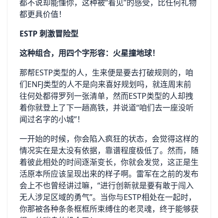
都不说却能懂你，这种被“看见”的感受，比任何礼物
都更具价值！
ESTP 刺激冒险型
这种组合，用四个字形容：火星撞地球！
那帮ESTP类型的人，生来便是要去打破规则的，咱
们ENFJ类型的人不是向来喜好规划吗，就连周末前
往何处都得罗列一张清单，然而ESTP类型的人却拽
着你就登上了下一趟高铁，并说道“咱们去一座没听
闻过名字的小城”！
一开始的时候，你会陷入疯狂的状态，会觉得这样的
情况实在是太没有依据，靠谱程度极低了。然而，随
着彼此相处的时间逐渐变长，你就会发觉，这正是生
活原本所应该呈现出来的样子啊。雷军在之前的发布
会上不也曾经讲过嘛，“进行创新就是要有敢于闯入
无人涉足区域的勇气”。当你与ESTP相处在一起时，
你那被各种条条框框所束缚住的老灵魂，终于能够获