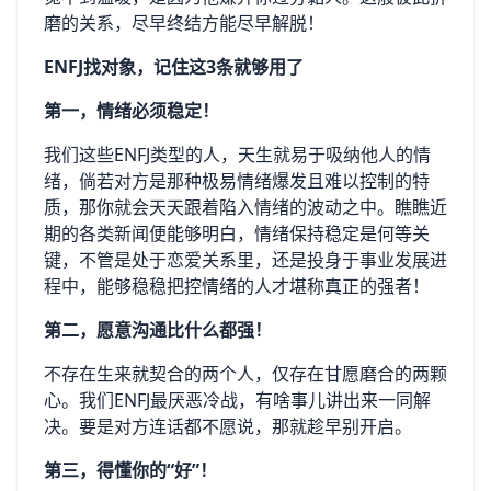
磨的关系，尽早终结方能尽早解脱！
ENFJ找对象，记住这3条就够用了
第一，情绪必须稳定！
我们这些ENFJ类型的人，天生就易于吸纳他人的情
绪，倘若对方是那种极易情绪爆发且难以控制的特
质，那你就会天天跟着陷入情绪的波动之中。瞧瞧近
期的各类新闻便能够明白，情绪保持稳定是何等关
键，不管是处于恋爱关系里，还是投身于事业发展进
程中，能够稳稳把控情绪的人才堪称真正的强者！
第二，愿意沟通比什么都强！
不存在生来就契合的两个人，仅存在甘愿磨合的两颗
心。我们ENFJ最厌恶冷战，有啥事儿讲出来一同解
决。要是对方连话都不愿说，那就趁早别开启。
第三，得懂你的“好”！