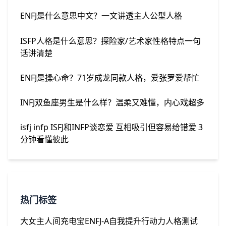
ENFJ是什么意思中文？一文讲透主人公型人格
ISFP人格是什么意思？探险家/艺术家性格特点一句
话讲清楚
ENFJ是操心命？71岁成龙同款人格，爱张罗爱帮忙
INFJ双鱼座男生是什么样？温柔又难懂，内心戏超多
isfj infp ISFJ和INFP谈恋爱 互相吸引但容易给错爱 3
分钟看懂彼此
热门标签
大女主
人间充电宝
ENFJ-A
自我提升
行动力
人格测试