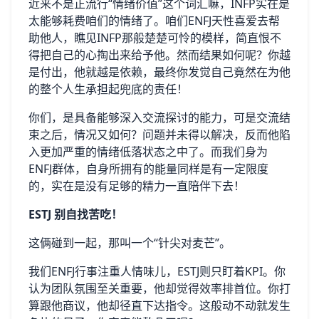
近来不是正流行“情绪价值”这个词汇嘛，INFP实在是
太能够耗费咱们的情绪了。咱们ENFJ天性喜爱去帮
助他人，瞧见INFP那般楚楚可怜的模样，简直恨不
得把自己的心掏出来给予他。然而结果如何呢？你越
是付出，他就越是依赖，最终你发觉自己竟然在为他
的整个人生承担起兜底的责任！
你们，是具备能够深入交流探讨的能力，可是交流结
束之后，情况又如何？问题并未得以解决，反而他陷
入更加严重的情绪低落状态之中了。而我们身为
ENFJ群体，自身所拥有的能量同样是有一定限度
的，实在是没有足够的精力一直陪伴下去！
ESTJ 别自找苦吃！
这俩碰到一起，那叫一个“针尖对麦芒”。
我们ENFJ行事注重人情味儿，ESTJ则只盯着KPI。你
认为团队氛围至关重要，他却觉得效率排首位。你打
算跟他商议，他却径直下达指令。这般动不动就发生