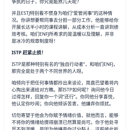
争执的日子，你究竟能熬几天呢？
并且ESTJ特别看不惯身为咱们“爱管闲事”的这种情
况。你讲想要帮同事去分担一部分工作，他能够给你
开展长达半小时的课程讲解，从成本分析一直讲到绩
效考核。咱们ENFJ所希求的是温暖以及理解，并非
是冰冷的规章制度呀！
ISTP 赶紧止损！
ISTP是那种特别有名的“独自行动者”，和咱们ENFJ，
那完全是处于两个不同世界的人呀。
咱倾向于把任何事情都拎出来谈论，简直巴望着将内
心掏出来递给对方瞧。那ISTP如何呢？询问他今日
过得怎样，回复你一个词“还行”。你同他分享喜悦，
他认定你吵闹；你向他倾诉苦衷，他嫌弃你烦扰。
切勿寄望于他会为你赋予情绪价值，就他而言，能够
不将你的情绪给搅得崩溃已然算是尚可。你于他处寻
觅不到温暖，是因为他嫌弃你过分黏人。这般彼此折