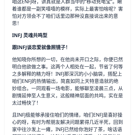
咱这ENFJ呀，讲真就是人群当中的“移动充电宝”。瞅
着谁都是一副笑嘻嘻的模样，实际上最害怕啥呢？害
怕对方领会不了咱们话里边那种没直接说出来的意
思！
INFJ 灵魂共鸣型
跟INFJ谈恋爱就像照镜子！
他知晓你所想的一切，在他尚未开口之际，你便已然
明白他欲做之事。这两个人相处在一起，节省了何等
之多解释的精力呀！INFJ那深沉的小小脑袋，搭配上
咱们ENFJ的热情输出，简直如同上天特意造就的绝
妙组合。一同观看一场电影，能够聊至凌晨三点，从
剧情延伸至人生意义，这般精神层面的共鸣，实在是
太过畅快了！
且INFJ极能够承接住咱们的情绪，咱们ENFJ是喜好操
心的呀，有时为帮朋友解决问题累得几近半死，回到
家中往沙发上一瘫，INFJ已然给你泡好了茶，啥话语