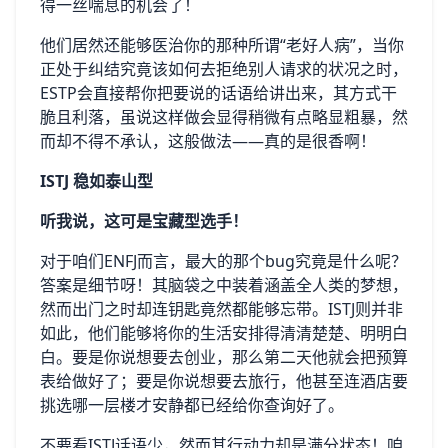
得一丝喘息的机会了！
他们居然还能够医治你的那种所谓“老好人病”，当你
正处于纠结究竟该如何去拒绝别人请求的状况之时，
ESTP会直接帮你把要说的话语给讲出来，其方式干
脆且利落，虽说这样做会显得稍微有点略显粗暴，然
而却不得不承认，这般做法——真的是很香啊！
ISTJ 稳如泰山型
听我说，这可是宝藏型选手！
对于咱们ENFJ而言，最大的那个bug究竟是什么呢？
答案是细节呀！其脑袋之中装着涵盖全人类的梦想，
然而出门之时却连钥匙竟然都能够忘带。ISTJ则并非
如此，他们能够将你的生活安排得清清楚楚、明明白
白。要是你说想要去创业，那么第二天他就会把预算
表给做好了；要是你说想要去旅行，他甚至连酒店要
挑选哪一层楼才安静都已经给你查询好了。
不要看ISTJ话语少，然而其行动力却是满分状态！咱