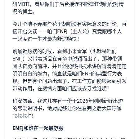
研MBTI，看见你们于后台接连不断疯狂询问配对情
况的博主。
今儿个咱不弄那些花里胡哨没有实际意义的理论，直
接开启交谈——咱们
ENFJ
（主人公）究竟跟哪个人
一起度过一生才最为舒适畅快！
刷最近热搜的时候，看到小米雷军（也就是咱们
ENFJ）又带着新品在竞争中脱颖而出了，那种带领
团队奋勇向前冲，并且还能够把技术讲解得清清楚楚
明明白白的能力，简直就是咱们ENFJ的典型行为表
现。但是有个问题出现了，在工作方面能够起到引领
带动作用，在感情方面咱们应该去寻找谁呢？
稍安勿躁，我这儿存有一份于2026年刚刚新鲜出炉
的恋爱说明书，绝对能够让你在看完之后大声呼喊
“对对对”！
ENFJ和谁在一起最舒服