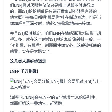
们ENFJ最讨厌那种仅仅只是嘴上说却不付诸行动
的，而ISTJ恰恰相反是只进行做事却不轻易言谈的。
他大概不会每日都把“我爱你”挂在嘴边表达，可是当
你加班直至深夜时，他必定会默默地前来接你。
并且ISTJ极其稳定，咱们ENFJ在情绪涌现之际易于想
得过多，就在这个时候ISTJ就宛如定海神针一般，一
句“别慌，有我呢”，刹那间使你安心，这般被托底的
感受，实在是太踏实了！
这几类人最好绕道走
INFP 千万别碰！
知晓不少ENFJ会被INFP的文学修养气息给吸引住，
然而听姐这一番劝告，赶紧跑！