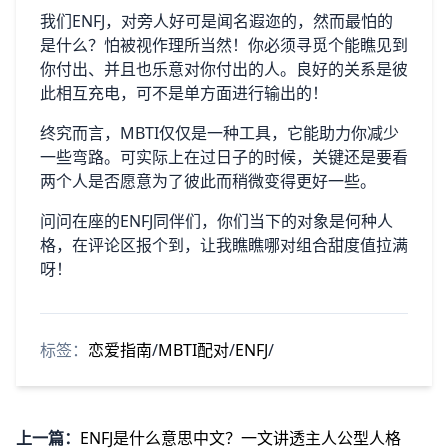
我们ENFJ，对旁人好可是闻名遐迩的，然而最怕的
是什么？怕被视作理所当然！你必须寻觅个能瞧见到
你付出、并且也乐意对你付出的人。良好的关系是彼
此相互充电，可不是单方面进行输出的！
终究而言，MBTI仅仅是一种工具，它能助力你减少
一些弯路。可实际上在过日子的时候，关键还是要看
两个人是否愿意为了彼此而稍微变得更好一些。
问问在座的ENFJ同伴们，你们当下的对象是何种人
格，在评论区报个到，让我瞧瞧哪对组合甜度值拉满
呀！
标签：
恋爱指南
/
MBTI配对
/
ENFJ
/
上一篇：
ENFJ是什么意思中文？一文讲透主人公型人格