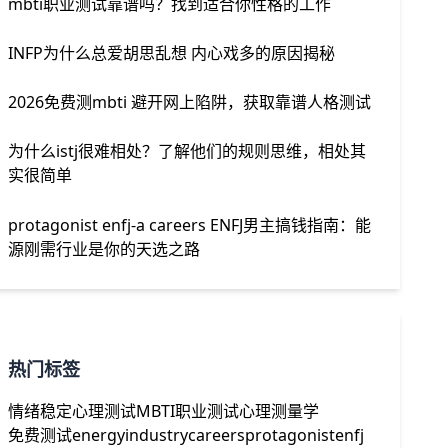
mbti职业测试靠谱吗？找到适合你性格的工作
INFP为什么总爱胡思乱想 内心戏多的原因揭秘
2026免费测mbti 避开网上陷阱，获取靠谱人格测试
为什么istj很难相处？了解他们的规则思维，相处其
实很简单
protagonist enfj-a careers ENFJ男主搞钱指南：能
源刚需行业是你的天选之路
热门标签
情绪稳定
心理测试
MBTI职业测试
心理测量学
免费测试
energyindustry
careers
protagonistenfj