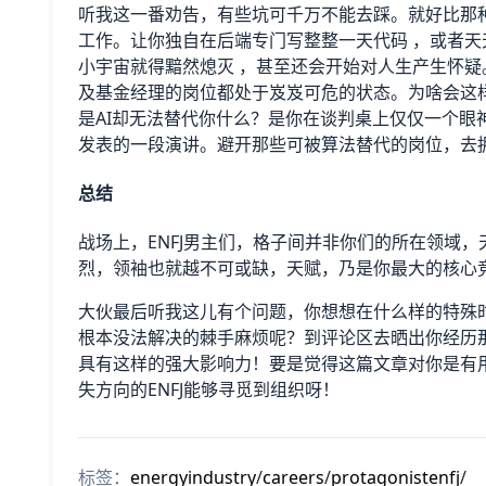
听我这一番劝告，有些坑可千万不能去踩。就好比那
工作。让你独自在后端专门写整整一天代码 ，或者天天
小宇宙就得黯然熄灭 ，甚至还会开始对人生产生怀疑。
及基金经理的岗位都处于岌岌可危的状态。为啥会这样
是AI却无法替代你什么？是你在谈判桌上仅仅一个眼
发表的一段演讲。避开那些可被算法替代的岗位，去
总结
战场上，ENFJ男主们，格子间并非你们的所在领域
烈，领袖也就越不可或缺，天赋，乃是你最大的核心
大伙最后听我这儿有个问题，你想想在什么样的特殊时
根本没法解决的棘手麻烦呢？到评论区去晒出你经历那
具有这样的强大影响力！要是觉得这篇文章对你是有
失方向的ENFJ能够寻觅到组织呀！
标签：
energyindustry
/
careers
/
protagonistenfj
/