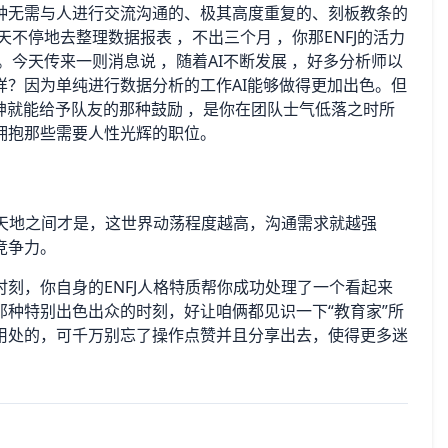
种无需与人进行交流沟通的、极其高度重复的、刻板教条的
不停地去整理数据报表 ，不出三个月 ，你那ENFJ的活力
今天传来一则消息说 ，随着AI不断发展 ，好多分析师以
？因为单纯进行数据分析的工作AI能够做得更加出色。但
神就能给予队友的那种鼓励 ，是你在团队士气低落之时所
拥抱那些需要人性光辉的职位。
，天地之间才是，这世界动荡程度越高，沟通需求就越强
竞争力。
刻，你自身的ENFJ人格特质帮你成功处理了一个看起来
种特别出色出众的时刻，好让咱俩都见识一下“教育家”所
用处的，可千万别忘了操作点赞并且分享出去，使得更多迷